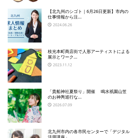
【北九州のシゴト｜6月26日更新】市内の
仕事情報から注...
2024.06.26
枝光本町商店街で人形アーティストによる
展示とワーク...
2023.11.12
「貴船神社夏祭り」開催 鳴水祇園山笠
のお神輿巡行な...
2026.07.09
北九州市内の各市民センターで「デジタル
活用講座」 ...