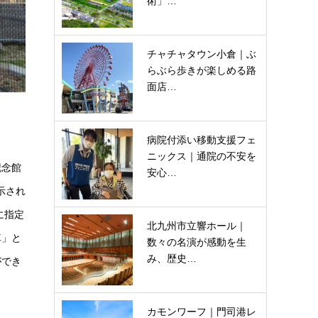
術」…
チャチャタウン小倉｜ぶ
らぶら歩きが楽しめる路
面店…
病院付添い移動支援フェ
ニックス｜通院の不安を
記念館
安心…
示され
に指定
北九州市立響ホール｜
車」と
数々の名演が感動を生
み、歴史…
ができ
カモンワーフ｜門司港レ