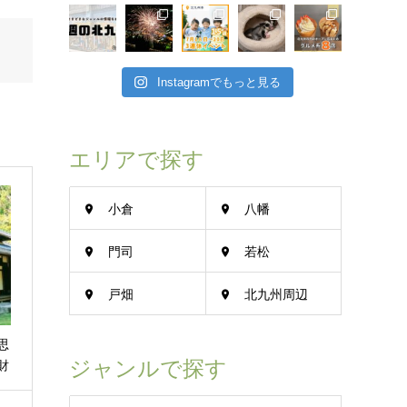
Instagramでもっと見る
エリアで探す
小倉
八幡
門司
若松
戸畑
北九州周辺
思
ジャンルで探す
財