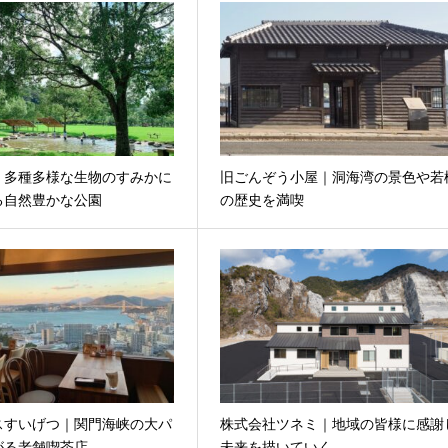
｜多種多様な生物のすみかに
旧ごんぞう小屋｜洞海湾の景色や若
る自然豊かな公園
の歴史を満喫
スすいげつ｜関門海峡の大パ
株式会社ツネミ｜地域の皆様に感謝
がる老舗喫茶店
未来を描いていく