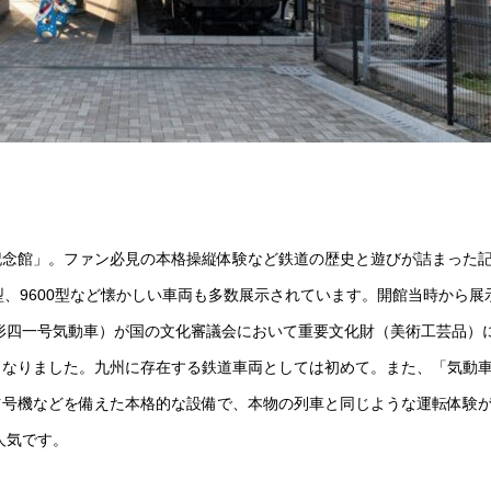
記念館」。ファン必見の本格操縦体験など鉄道の歴史と遊びが詰まった
型、9600型など懐かしい車両も多数展示されています。開館当時から展
七形四一号気動車）が国の文化審議会において重要文化財（美術工芸品）
となりました。九州に存在する鉄道車両としては初めて。また、「気動
信号機などを備えた本格的な設備で、本物の列車と同じような運転体験
人気です。