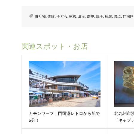
乗り物
,
体験
,
子ども
,
家族
,
展示
,
歴史
,
親子
,
観光
,
遊ぶ
,
門司区
関連スポット・お店
カモンワーフ｜門司港レトロから船で
北九州市
5分！
「キャプ