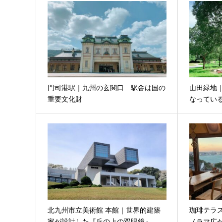
門司港駅｜九州の玄関口 駅舎は国の
山田緑地
重要文化財
なってい
北九州市立美術館 本館｜世界的建築
珈琲テラ
家が設計した『丘の上の双眼鏡』
ノラマ広