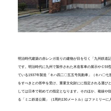
明治時代建築の赤レンガ造りの建物が目を引く「九州鉄道
です。明治時代に九州で製作された木造客車の展示やＣ59
ている1937年製造「キハ四二〇五五号気動車」（キハ〇
をすべきとの答申を受け、重要文化財にに指定される運び
しては日本で初めての指定となります。そのほか、複線や
る「ミニ鉄道公園」（1周約130メートル）はファミリーに