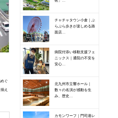
術」…
チャチャタウン小倉｜ぶ
らぶら歩きが楽しめる路
面店…
病院付添い移動支援フェ
ニックス｜通院の不安を
安心…
地めぐ
北九州市立響ホール｜
り揃え
数々の名演が感動を生
み、歴史…
カモンワーフ｜門司港レ