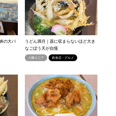
峡の大パ
うどん満月｜器に収まらないほど大き
なごぼう天が自慢
八幡エリア
飲食店・グルメ