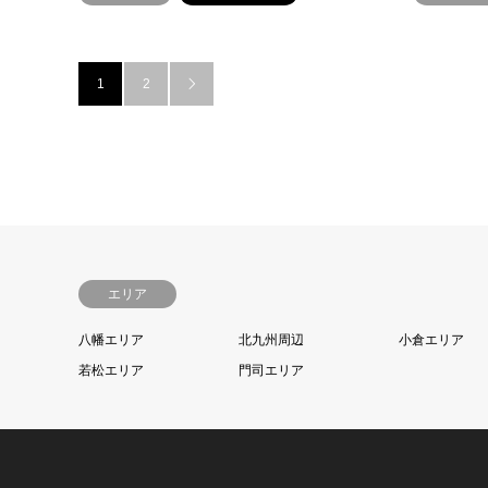
1
2

エリア
八幡エリア
北九州周辺
小倉エリア
若松エリア
門司エリア