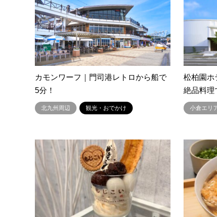
カモンワーフ｜門司港レトロから船で
松柏園ホ
5分！
絶品料理
北九州周辺
観光・おでかけ
小倉エリ