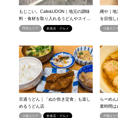
もじこい。Cafe&UDON｜地元の調味
縄や｜地
料・食材を取り入れるうどんやスイ…
を目指し
門司エリア
飲食店・グルメ
小倉エリ
旦過うどん｜「ぬか炊き定食」も楽し
らーめん
めるうどん店
業時間は
小倉エリア
飲食店・グルメ
戸畑エリ