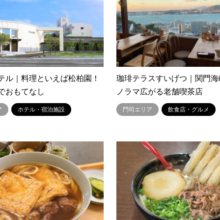
テル｜料理といえば松柏園！
珈琲テラスすいげつ｜関門海
でおもてなし
ノラマ広がる老舗喫茶店
ア
ホテル・宿泊施設
門司エリア
飲食店・グルメ