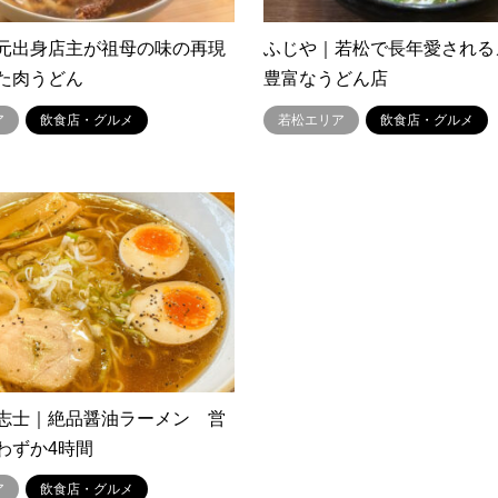
元出身店主が祖母の味の再現
ふじや｜若松で長年愛される
た肉うどん
豊富なうどん店
ア
飲食店・グルメ
若松エリア
飲食店・グルメ
志士｜絶品醤油ラーメン 営
わずか4時間
ア
飲食店・グルメ