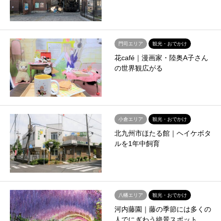
門司エリア
観光・おでかけ
花café｜漫画家・陸奥A子さん
の世界観広がる
小倉エリア
観光・おでかけ
北九州市ほたる館｜ヘイケボタ
ルを1年中飼育
八幡エリア
観光・おでかけ
河内藤園｜藤の季節には多くの
人でにぎわう絶景スポット