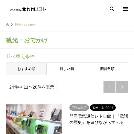
検索
観光・おでかけ
観光・おでかけ
並べ替え条件
おすすめ順
新しい順
閲覧数順
24件中 11〜20件を表示


門司エリア
観光・おでかけ
門司電気通信レトロ館｜『電話
の歴史』を遊びながら学べる