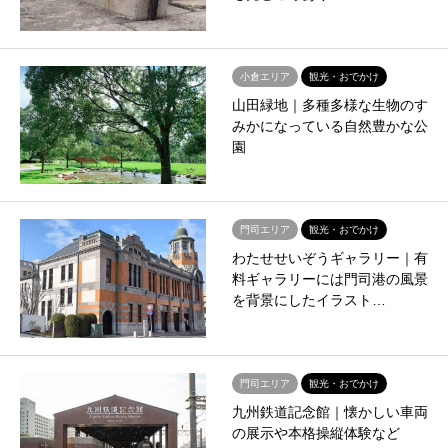
小倉エリア
観光・おでかけ
山田緑地｜多種多様な生物のす
みかになっている自然豊かな公
園
門司エリア
観光・おでかけ
わたせせいぞうギャラリー｜有
料ギャラリーには門司港の風景
を背景にしたイラスト…
門司エリア
観光・おでかけ
九州鉄道記念館｜懐かしい車両
の展示や本格操縦体験など