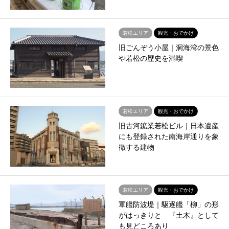
若松エリア
観光・おでかけ
旧ごんぞう小屋｜洞海湾の景色
や若松の歴史を満喫
若松エリア
観光・おでかけ
旧古河鉱業若松ビル｜日本遺産
にも登録された南海岸通りを象
徴する建物
若松エリア
観光・おでかけ
軍艦防波堤｜駆逐艦「柳」の形
がはっきりと 『土木』として
も見どころあり