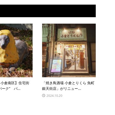
／小倉南区】住宅街
「焼き鳥酒場 小倉とりくら 魚町
ーク” パ...
銀天街店」がリニュー...
2024.10.20