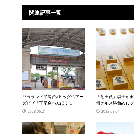
関連記事一覧
ソラランド平尾台×ビッグベアー
「竜王戦」棋士が実
ズピザ「平尾台わんぱく...
州グルメ勝負めしプロ
2023.06.21
2023.08.04