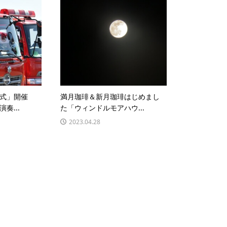
初式」開催
満月珈琲＆新月珈琲はじめまし
奏...
た「ウィンドルモアハウ...
2023.04.28