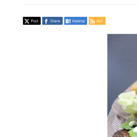
Post
Share
Hatena
RSS