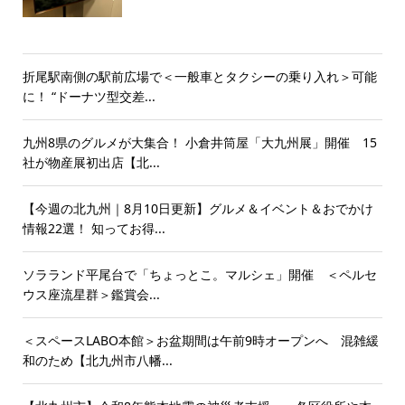
折尾駅南側の駅前広場で＜一般車とタクシーの乗り入れ＞可能
に！ “ドーナツ型交差...
九州8県のグルメが大集合！ 小倉井筒屋「大九州展」開催 15
社が物産展初出店【北...
【今週の北九州｜8月10日更新】グルメ＆イベント＆おでかけ
情報22選！ 知ってお得...
ソラランド平尾台で「ちょっとこ。マルシェ」開催 ＜ペルセ
ウス座流星群＞鑑賞会...
＜スペースLABO本館＞お盆期間は午前9時オープンへ 混雑緩
和のため【北九州市八幡...