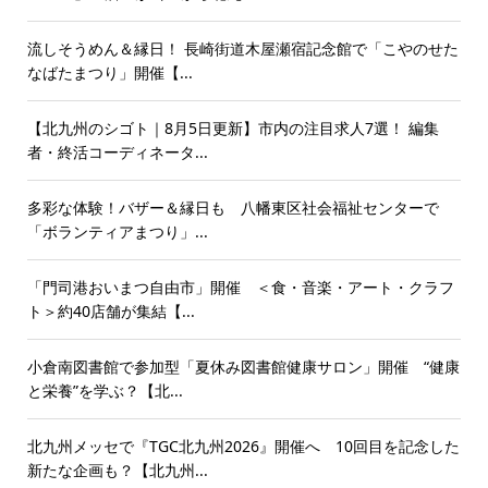
流しそうめん＆縁日！ 長崎街道木屋瀬宿記念館で「こやのせた
なばたまつり」開催【...
【北九州のシゴト｜8月5日更新】市内の注目求人7選！ 編集
者・終活コーディネータ...
多彩な体験！バザー＆縁日も 八幡東区社会福祉センターで
「ボランティアまつり」...
「門司港おいまつ自由市」開催 ＜食・音楽・アート・クラフ
ト＞約40店舗が集結【...
小倉南図書館で参加型「夏休み図書館健康サロン」開催 “健康
と栄養”を学ぶ？【北...
北九州メッセで『TGC北九州2026』開催へ 10回目を記念した
新たな企画も？【北九州...