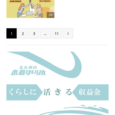
PR
1
2
3
…
11
