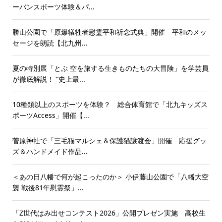
ーバンスポーツ体験＆パ...
勝山公園で「原爆犠牲者慰霊平和祈念式典」開催 平和のメッ
セージを朗読【北九州...
夏の特別展「とぶ 空を旅する生きものたちの大冒険」を学芸員
が徹底解説！ “史上最...
10種類以上のスポーツを体験？ 総合体育館で「北九キッズス
ポーツAccess」開催【...
菅原神社で「三毛猫マルシェ＆保護猫譲渡会」開催 応援グッ
ズ＆ハンドメイド作品...
＜あの日八幡で何が起こったのか＞ 小伊藤山公園で「八幡大空
襲 戦後81年慰霊祭」...
「Z世代はみ出せコンテスト2026」公開プレゼン実施 高校生