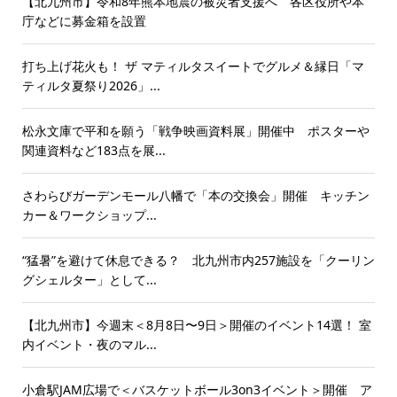
【北九州市】令和8年熊本地震の被災者支援へ 各区役所や本
庁などに募金箱を設置
打ち上げ花火も！ ザ マティルタスイートでグルメ＆縁日「マ
ティルタ夏祭り2026」...
松永文庫で平和を願う「戦争映画資料展」開催中 ポスターや
関連資料など183点を展...
さわらびガーデンモール八幡で「本の交換会」開催 キッチン
カー＆ワークショップ...
“猛暑”を避けて休息できる？ 北九州市内257施設を「クーリン
グシェルター」として...
【北九州市】今週末＜8月8日〜9日＞開催のイベント14選！ 室
内イベント・夜のマル...
小倉駅JAM広場で＜バスケットボール3on3イベント＞開催 ア