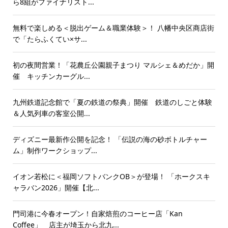
ら8組がファイナリスト...
無料で楽しめる＜脱出ゲーム＆職業体験＞！ 八幡中央区商店街
で「たらふくてい×サ...
初の夜間営業！「花農丘公園親子まつり マルシェ＆めだか」開
催 キッチンカーグル...
九州鉄道記念館で「夏の鉄道の祭典」開催 鉄道のしごと体験
＆人気列車の客室公開...
ディズニー最新作公開を記念！ 「伝説の海の砂ボトルチャー
ム」制作ワークショップ...
イオン若松に＜福岡ソフトバンクOB＞が登場！ 「ホークスキ
ャラバン2026」開催【北...
門司港に今春オープン！自家焙煎のコーヒー店「Kan
Coffee」 店主が埼玉から北九...