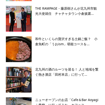
THE RAMPAGE・藤原樹さんが北九州市観
光大使就任 チャチャタウン小倉披露...
和牛といくらの贅沢すぎる土鍋ご飯？ 小
倉魚町の「うおism」堪能コースを...
北九州の酒のルーツを巡る！ 人と地域を繋
ぐ熱き酒店「田村本店」に行って...
ニューオープンのお店「Cafe＆Bar Aoyagi
｜青柳」に行ってみた カフェス...