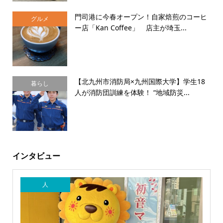
門司港に今春オープン！自家焙煎のコーヒ
グルメ
ー店「Kan Coffee」 店主が埼玉...
【北九州市消防局×九州国際大学】学生18
暮らし
人が消防団訓練を体験！ “地域防災...
インタビュー
人