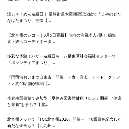
流しそうめん＆縁日！ 長崎街道木屋瀬宿記念館で「こやのせた
なばたまつり」開催【...
【北九州のシゴト｜8月5日更新】市内の注目求人7選！ 編集
者・終活コーディネータ...
多彩な体験！バザー＆縁日も 八幡東区社会福祉センターで
「ボランティアまつり」...
「門司港おいまつ自由市」開催 ＜食・音楽・アート・クラフ
ト＞約40店舗が集結【...
小倉南図書館で参加型「夏休み図書館健康サロン」開催 “健康
と栄養”を学ぶ？【北...
北九州メッセで『TGC北九州2026』開催へ 10回目を記念した
新たな企画も？【北九州...