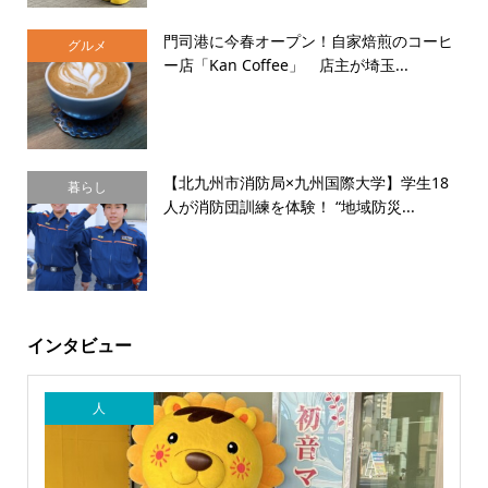
門司港に今春オープン！自家焙煎のコーヒ
グルメ
ー店「Kan Coffee」 店主が埼玉...
【北九州市消防局×九州国際大学】学生18
暮らし
人が消防団訓練を体験！ “地域防災...
インタビュー
人