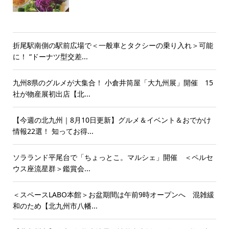
折尾駅南側の駅前広場で＜一般車とタクシーの乗り入れ＞可能
に！ “ドーナツ型交差...
九州8県のグルメが大集合！ 小倉井筒屋「大九州展」開催 15
社が物産展初出店【北...
【今週の北九州｜8月10日更新】グルメ＆イベント＆おでかけ
情報22選！ 知ってお得...
ソラランド平尾台で「ちょっとこ。マルシェ」開催 ＜ペルセ
ウス座流星群＞鑑賞会...
＜スペースLABO本館＞お盆期間は午前9時オープンへ 混雑緩
和のため【北九州市八幡...