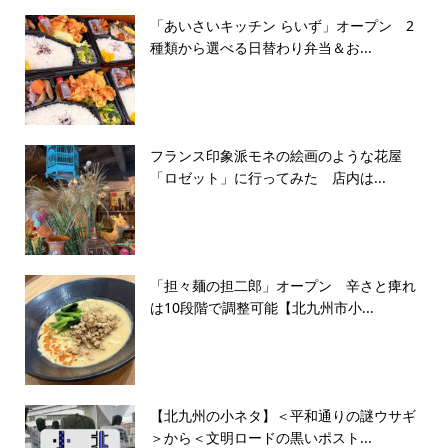
「あいさいキッチン らいず」オープン 2
種類から選べる日替わり弁当＆お...
フランス印象派モネの絵画のような花屋
「ロゼット」に行ってみた 店内は...
「担々麺の担二郎」オープン 辛さと痺れ
は10段階で調整可能【北九州市小...
【北九州の小ネタ】＜平和通りの謎ウサギ
＞から＜文明ロードの黒いポスト...