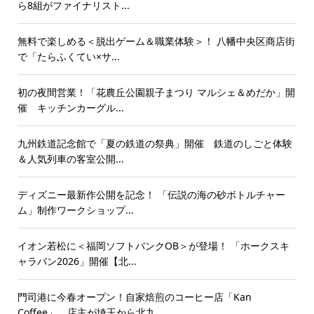
ら8組がファイナリスト...
無料で楽しめる＜脱出ゲーム＆職業体験＞！ 八幡中央区商店街
で「たらふくてい×サ...
初の夜間営業！「花農丘公園親子まつり マルシェ＆めだか」開
催 キッチンカーグル...
九州鉄道記念館で「夏の鉄道の祭典」開催 鉄道のしごと体験
＆人気列車の客室公開...
ディズニー最新作公開を記念！ 「伝説の海の砂ボトルチャー
ム」制作ワークショップ...
イオン若松に＜福岡ソフトバンクOB＞が登場！ 「ホークスキ
ャラバン2026」開催【北...
門司港に今春オープン！自家焙煎のコーヒー店「Kan
Coffee」 店主が埼玉から北九...