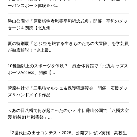
ーバンスポーツ体験＆パ...
勝山公園で「原爆犠牲者慰霊平和祈念式典」開催 平和のメッ
セージを朗読【北九州...
夏の特別展「とぶ 空を旅する生きものたちの大冒険」を学芸員
が徹底解説！ “史上最...
10種類以上のスポーツを体験？ 総合体育館で「北九キッズス
ポーツAccess」開催【...
菅原神社で「三毛猫マルシェ＆保護猫譲渡会」開催 応援グッ
ズ＆ハンドメイド作品...
＜あの日八幡で何が起こったのか＞ 小伊藤山公園で「八幡大空
襲 戦後81年慰霊祭」...
「Z世代はみ出せコンテスト2026」公開プレゼン実施 高校生