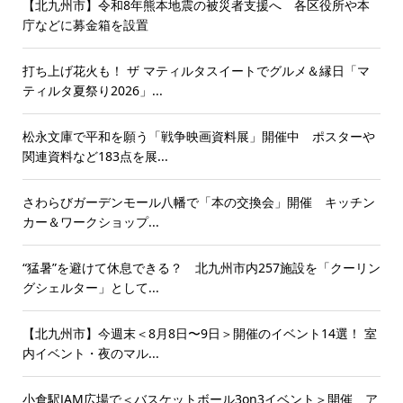
【北九州市】令和8年熊本地震の被災者支援へ 各区役所や本
庁などに募金箱を設置
打ち上げ花火も！ ザ マティルタスイートでグルメ＆縁日「マ
ティルタ夏祭り2026」...
松永文庫で平和を願う「戦争映画資料展」開催中 ポスターや
関連資料など183点を展...
さわらびガーデンモール八幡で「本の交換会」開催 キッチン
カー＆ワークショップ...
“猛暑”を避けて休息できる？ 北九州市内257施設を「クーリン
グシェルター」として...
【北九州市】今週末＜8月8日〜9日＞開催のイベント14選！ 室
内イベント・夜のマル...
小倉駅JAM広場で＜バスケットボール3on3イベント＞開催 ア