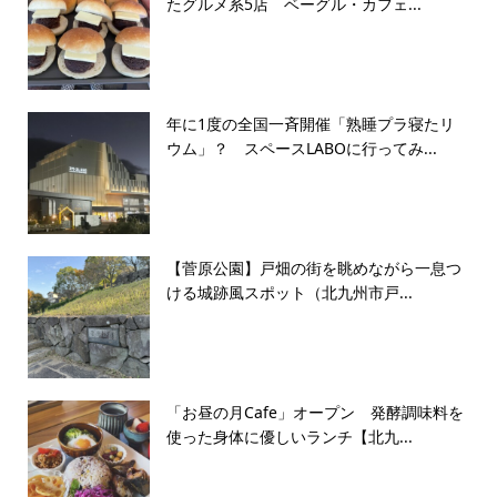
たグルメ系5店 ベーグル・カフェ...
年に1度の全国一斉開催「熟睡プラ寝たリ
ウム」？ スペースLABOに行ってみ...
【菅原公園】戸畑の街を眺めながら一息つ
ける城跡風スポット（北九州市戸...
「お昼の月Cafe」オープン 発酵調味料を
使った身体に優しいランチ【北九...