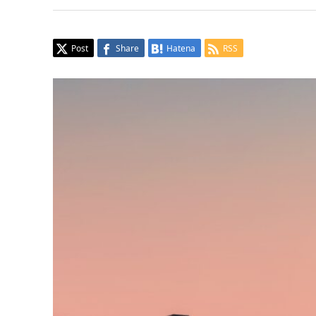
Post
Share
Hatena
RSS