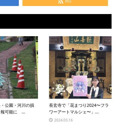
RSS
路・公園・河川の損
長玄寺で「花まつり2024〜フラ
報可能に ...
ワーアートマルシェ〜」...
2024.03.16