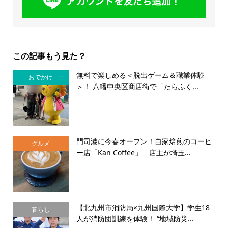
この記事もう見た？
無料で楽しめる＜脱出ゲーム＆職業体験
おでかけ
＞！ 八幡中央区商店街で「たらふく...
門司港に今春オープン！自家焙煎のコーヒ
グルメ
ー店「Kan Coffee」 店主が埼玉...
【北九州市消防局×九州国際大学】学生18
暮らし
人が消防団訓練を体験！ “地域防災...