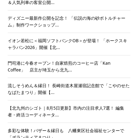
＆人気列車の客室公開...
ディズニー最新作公開を記念！ 「伝説の海の砂ボトルチャー
ム」制作ワークショップ...
イオン若松に＜福岡ソフトバンクOB＞が登場！ 「ホークスキ
ャラバン2026」開催【北...
門司港に今春オープン！自家焙煎のコーヒー店「Kan
Coffee」 店主が埼玉から北九...
流しそうめん＆縁日！ 長崎街道木屋瀬宿記念館で「こやのせた
なばたまつり」開催【...
【北九州のシゴト｜8月5日更新】市内の注目求人7選！ 編集
者・終活コーディネータ...
多彩な体験！バザー＆縁日も 八幡東区社会福祉センターで
「ボランティアまつり」...