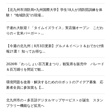
【北九州市消防局×九州国際大学】学生18人が消防団訓練を体
験！ “地域防災”の現場...
子連れ大歓迎！「タイムイズライス」実店舗オープン こだわ
りの＜玄米バーガー＞...
【今週の北九州｜8月3日更新】グルメ＆イベント＆おでかけ情
報21選！ 知ってお得な...
2026年「わっしょい百万夏まつり」観覧席を販売中 パレード
＆百万踊りを間近で観...
環境問題を改善・解決するためのロボットのアイデア募集 応
募者全員に参加賞も【...
北九州市の＜多言語デジタルマップサービス＞が誕生 スタン
プラリー機能など拡充へ