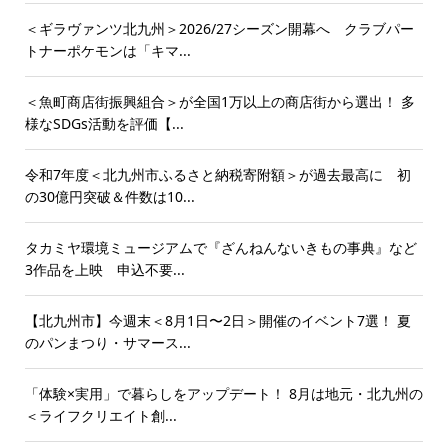
＜ギラヴァンツ北九州＞2026/27シーズン開幕へ クラブパー
トナーポケモンは「キマ...
＜魚町商店街振興組合＞が全国1万以上の商店街から選出！ 多
様なSDGs活動を評価【...
令和7年度＜北九州市ふるさと納税寄附額＞が過去最高に 初
の30億円突破＆件数は10...
タカミヤ環境ミュージアムで『ざんねんないきもの事典』など
3作品を上映 申込不要...
【北九州市】今週末＜8月1日〜2日＞開催のイベント7選！ 夏
のパンまつり・サマース...
「体験×実用」で暮らしをアップデート！ 8月は地元・北九州の
＜ライフクリエイト創...