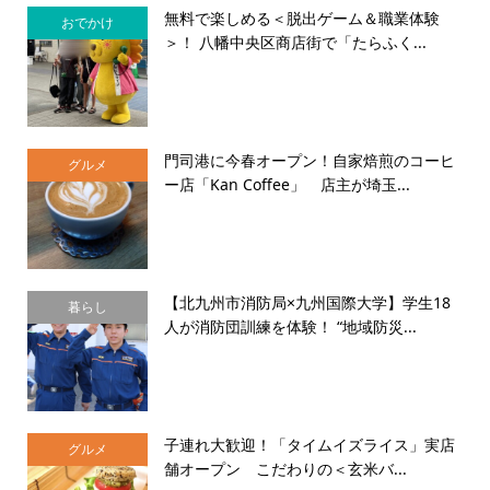
無料で楽しめる＜脱出ゲーム＆職業体験
おでかけ
＞！ 八幡中央区商店街で「たらふく...
門司港に今春オープン！自家焙煎のコーヒ
グルメ
ー店「Kan Coffee」 店主が埼玉...
【北九州市消防局×九州国際大学】学生18
暮らし
人が消防団訓練を体験！ “地域防災...
子連れ大歓迎！「タイムイズライス」実店
グルメ
舗オープン こだわりの＜玄米バ...