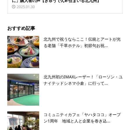
に」購入者の声【きゅうでんe-住まいる北九州】
2025.01.30
おすすめ記事
北九州で祝うならここ！伝統とアートが光
る老舗「千草ホテル」初節句お祝...
北九州初のIMAXレーザー！「ローソン・ユ
ナイテッドシネマ小倉」に行って...
コミュニティカフェ「ヤハタココ」オープ
ン1周年 地域と人と企業を巻き込...