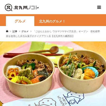
グルメ
北九州のグルメ！
記事
グルメ
「ごはんとおかし ワカマツヤサイ穴生店」オープン 若松産野
菜を使用した弁当＆菓子のテイクアウト店【北九州市八幡西区】