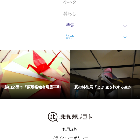
小ネタ
暮らし
特集
親子
勝山公園で「原爆犠牲者慰霊平和...
夏の特別展「とぶ 空を旅する生き...
利用規約
プライバシーポリシー