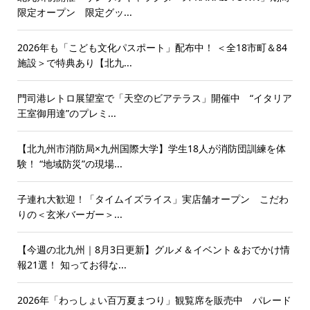
限定オープン 限定グッ...
2026年も「こども文化パスポート」配布中！ ＜全18市町＆84
施設＞で特典あり【北九...
門司港レトロ展望室で「天空のビアテラス」開催中 “イタリア
王室御用達”のプレミ...
【北九州市消防局×九州国際大学】学生18人が消防団訓練を体
験！ “地域防災”の現場...
子連れ大歓迎！「タイムイズライス」実店舗オープン こだわ
りの＜玄米バーガー＞...
【今週の北九州｜8月3日更新】グルメ＆イベント＆おでかけ情
報21選！ 知ってお得な...
2026年「わっしょい百万夏まつり」観覧席を販売中 パレード