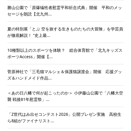
勝山公園で「原爆犠牲者慰霊平和祈念式典」開催 平和のメッ
セージを朗読【北九州...
夏の特別展「とぶ 空を旅する生きものたちの大冒険」を学芸員
が徹底解説！ “史上最...
10種類以上のスポーツを体験？ 総合体育館で「北九キッズス
ポーツAccess」開催【...
菅原神社で「三毛猫マルシェ＆保護猫譲渡会」開催 応援グッ
ズ＆ハンドメイド作品...
＜あの日八幡で何が起こったのか＞ 小伊藤山公園で「八幡大空
襲 戦後81年慰霊祭」...
「Z世代はみ出せコンテスト2026」公開プレゼン実施 高校生
ら8組がファイナリスト...