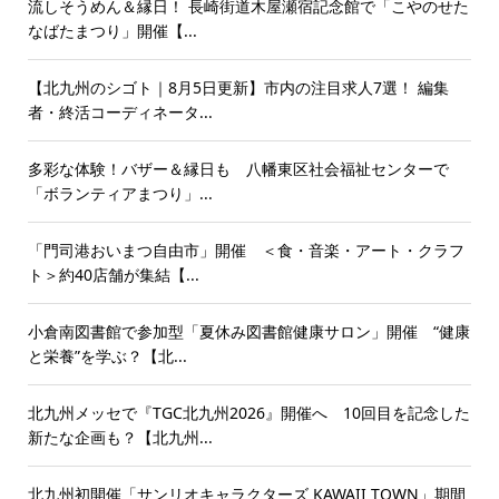
流しそうめん＆縁日！ 長崎街道木屋瀬宿記念館で「こやのせた
なばたまつり」開催【...
【北九州のシゴト｜8月5日更新】市内の注目求人7選！ 編集
者・終活コーディネータ...
多彩な体験！バザー＆縁日も 八幡東区社会福祉センターで
「ボランティアまつり」...
「門司港おいまつ自由市」開催 ＜食・音楽・アート・クラフ
ト＞約40店舗が集結【...
小倉南図書館で参加型「夏休み図書館健康サロン」開催 “健康
と栄養”を学ぶ？【北...
北九州メッセで『TGC北九州2026』開催へ 10回目を記念した
新たな企画も？【北九州...
北九州初開催「サンリオキャラクターズ KAWAII TOWN」期間