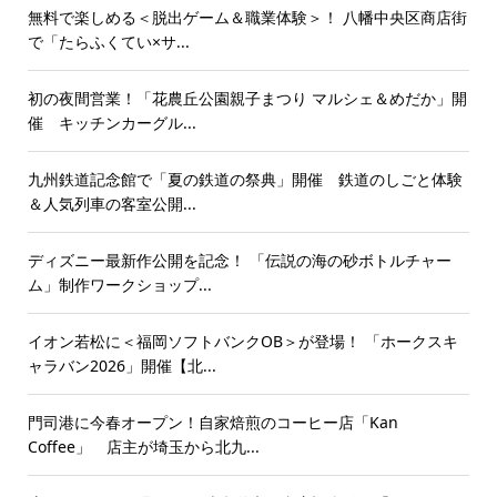
無料で楽しめる＜脱出ゲーム＆職業体験＞！ 八幡中央区商店街
で「たらふくてい×サ...
初の夜間営業！「花農丘公園親子まつり マルシェ＆めだか」開
催 キッチンカーグル...
九州鉄道記念館で「夏の鉄道の祭典」開催 鉄道のしごと体験
＆人気列車の客室公開...
ディズニー最新作公開を記念！ 「伝説の海の砂ボトルチャー
ム」制作ワークショップ...
イオン若松に＜福岡ソフトバンクOB＞が登場！ 「ホークスキ
ャラバン2026」開催【北...
門司港に今春オープン！自家焙煎のコーヒー店「Kan
Coffee」 店主が埼玉から北九...