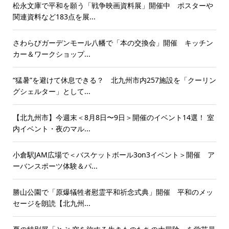
松永文庫で平和を願う「戦争映画資料展」開催中 ポスターや
関連資料など183点を展...
さわらびガーデンモール八幡で「本の交換会」開催 キッチン
カー＆ワークショップ...
“猛暑”を避けて休息できる？ 北九州市内257施設を「クーリン
グシェルター」として...
【北九州市】今週末＜8月8日〜9日＞開催のイベント14選！ 室
内イベント・夜のマル...
小倉駅JAM広場で＜バスケットボール3on3イベント＞開催 ア
ーバンスポーツ体験＆パ...
勝山公園で「原爆犠牲者慰霊平和祈念式典」開催 平和のメッ
セージを朗読【北九州...