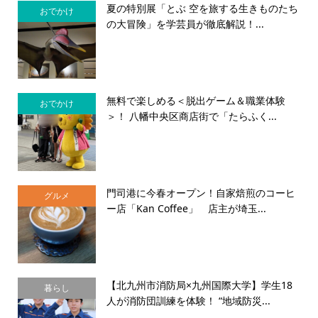
夏の特別展「とぶ 空を旅する生きものたち
おでかけ
の大冒険」を学芸員が徹底解説！...
無料で楽しめる＜脱出ゲーム＆職業体験
おでかけ
＞！ 八幡中央区商店街で「たらふく...
門司港に今春オープン！自家焙煎のコーヒ
グルメ
ー店「Kan Coffee」 店主が埼玉...
【北九州市消防局×九州国際大学】学生18
暮らし
人が消防団訓練を体験！ “地域防災...