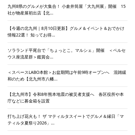
九州8県のグルメが大集合！ 小倉井筒屋「大九州展」開催 15
社が物産展初出店【北...
【今週の北九州｜8月10日更新】グルメ＆イベント＆おでかけ
情報22選！ 知ってお得...
ソラランド平尾台で「ちょっとこ。マルシェ」開催 ＜ペルセ
ウス座流星群＞鑑賞会...
＜スペースLABO本館＞お盆期間は午前9時オープンへ 混雑緩
和のため【北九州市八幡...
【北九州市】令和8年熊本地震の被災者支援へ 各区役所や本
庁などに募金箱を設置
打ち上げ花火も！ ザ マティルタスイートでグルメ＆縁日「マ
ティルタ夏祭り2026」...