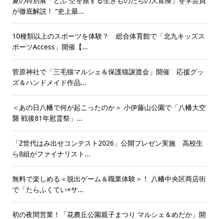
夏の特別展「とぶ 空を旅する生きものたちの大冒険」を学芸員
が徹底解説！ “史上最...
10種類以上のスポーツを体験？ 総合体育館で「北九キッズス
ポーツAccess」開催【...
菅原神社で「三毛猫マルシェ＆保護猫譲渡会」開催 応援グッ
ズ＆ハンドメイド作品...
＜あの日八幡で何が起こったのか＞ 小伊藤山公園で「八幡大空
襲 戦後81年慰霊祭」...
「Z世代はみ出せコンテスト2026」公開プレゼン実施 高校生
ら8組がファイナリスト...
無料で楽しめる＜脱出ゲーム＆職業体験＞！ 八幡中央区商店街
で「たらふくてい×サ...
初の夜間営業！「花農丘公園親子まつり マルシェ＆めだか」開