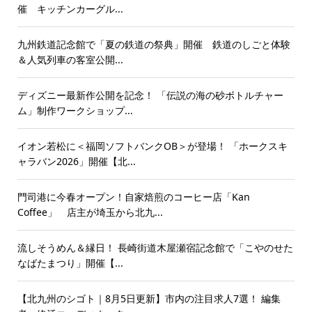
催 キッチンカーグル...
九州鉄道記念館で「夏の鉄道の祭典」開催 鉄道のしごと体験
＆人気列車の客室公開...
ディズニー最新作公開を記念！ 「伝説の海の砂ボトルチャー
ム」制作ワークショップ...
イオン若松に＜福岡ソフトバンクOB＞が登場！ 「ホークスキ
ャラバン2026」開催【北...
門司港に今春オープン！自家焙煎のコーヒー店「Kan
Coffee」 店主が埼玉から北九...
流しそうめん＆縁日！ 長崎街道木屋瀬宿記念館で「こやのせた
なばたまつり」開催【...
【北九州のシゴト｜8月5日更新】市内の注目求人7選！ 編集