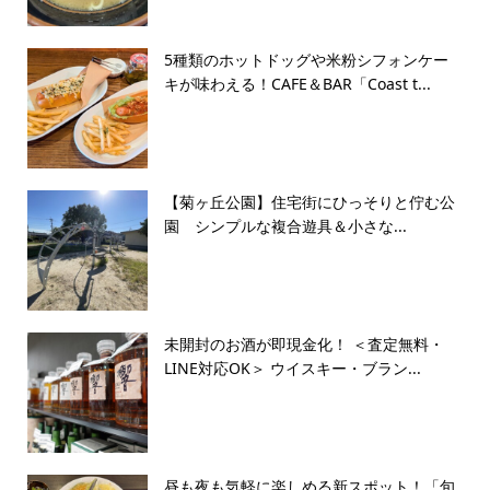
5種類のホットドッグや米粉シフォンケー
キが味わえる！CAFE＆BAR「Coast t...
【菊ヶ丘公園】住宅街にひっそりと佇む公
園 シンプルな複合遊具＆小さな...
未開封のお酒が即現金化！ ＜査定無料・
LINE対応OK＞ ウイスキー・ブラン...
昼も夜も気軽に楽しめる新スポット！「旬