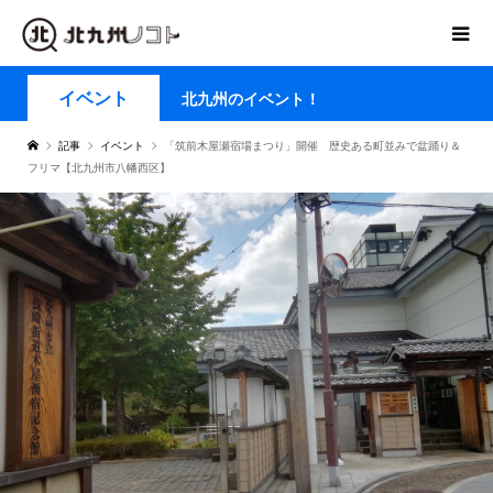
イベント
北九州のイベント！
記事
イベント
「筑前木屋瀬宿場まつり」開催 歴史ある町並みで盆踊り＆
フリマ【北九州市八幡西区】