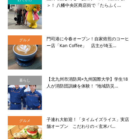
＞！ 八幡中央区商店街で「たらふく...
門司港に今春オープン！自家焙煎のコーヒ
グルメ
ー店「Kan Coffee」 店主が埼玉...
【北九州市消防局×九州国際大学】学生18
暮らし
人が消防団訓練を体験！ “地域防災...
子連れ大歓迎！「タイムイズライス」実店
グルメ
舗オープン こだわりの＜玄米バ...