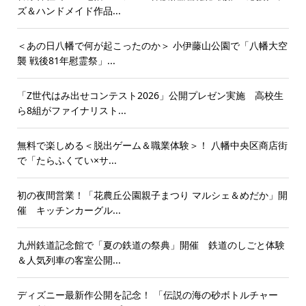
ズ＆ハンドメイド作品...
＜あの日八幡で何が起こったのか＞ 小伊藤山公園で「八幡大空
襲 戦後81年慰霊祭」...
「Z世代はみ出せコンテスト2026」公開プレゼン実施 高校生
ら8組がファイナリスト...
無料で楽しめる＜脱出ゲーム＆職業体験＞！ 八幡中央区商店街
で「たらふくてい×サ...
初の夜間営業！「花農丘公園親子まつり マルシェ＆めだか」開
催 キッチンカーグル...
九州鉄道記念館で「夏の鉄道の祭典」開催 鉄道のしごと体験
＆人気列車の客室公開...
ディズニー最新作公開を記念！ 「伝説の海の砂ボトルチャー