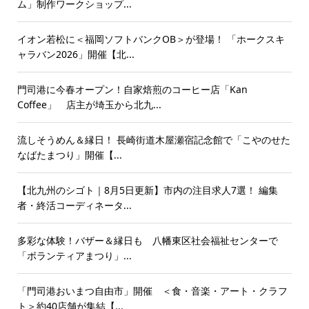
ム」制作ワークショップ...
イオン若松に＜福岡ソフトバンクOB＞が登場！ 「ホークスキ
ャラバン2026」開催【北...
門司港に今春オープン！自家焙煎のコーヒー店「Kan
Coffee」 店主が埼玉から北九...
流しそうめん＆縁日！ 長崎街道木屋瀬宿記念館で「こやのせた
なばたまつり」開催【...
【北九州のシゴト｜8月5日更新】市内の注目求人7選！ 編集
者・終活コーディネータ...
多彩な体験！バザー＆縁日も 八幡東区社会福祉センターで
「ボランティアまつり」...
「門司港おいまつ自由市」開催 ＜食・音楽・アート・クラフ
ト＞約40店舗が集結【...