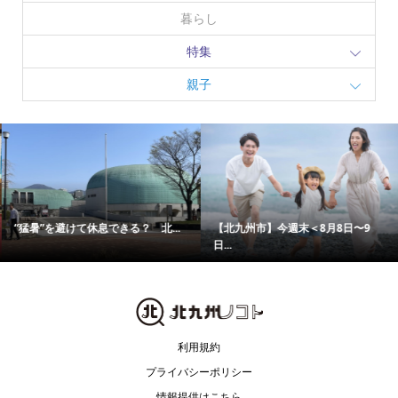
暮らし
特集
親子
“猛暑”を避けて休息できる？ 北...
【北九州市】今週末＜8月8日〜9
日...
利用規約
プライバシーポリシー
情報提供はこちら