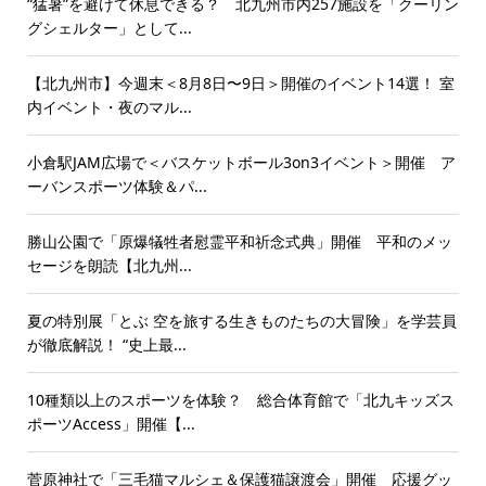
“猛暑”を避けて休息できる？ 北九州市内257施設を「クーリン
グシェルター」として...
【北九州市】今週末＜8月8日〜9日＞開催のイベント14選！ 室
内イベント・夜のマル...
小倉駅JAM広場で＜バスケットボール3on3イベント＞開催 ア
ーバンスポーツ体験＆パ...
勝山公園で「原爆犠牲者慰霊平和祈念式典」開催 平和のメッ
セージを朗読【北九州...
夏の特別展「とぶ 空を旅する生きものたちの大冒険」を学芸員
が徹底解説！ “史上最...
10種類以上のスポーツを体験？ 総合体育館で「北九キッズス
ポーツAccess」開催【...
菅原神社で「三毛猫マルシェ＆保護猫譲渡会」開催 応援グッ