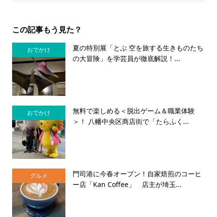
この記事もう見た？
夏の特別展「とぶ 空を旅する生きものたち
おでかけ
の大冒険」を学芸員が徹底解説！...
無料で楽しめる＜脱出ゲーム＆職業体験
おでかけ
＞！ 八幡中央区商店街で「たらふく...
門司港に今春オープン！自家焙煎のコーヒ
グルメ
ー店「Kan Coffee」 店主が埼玉...