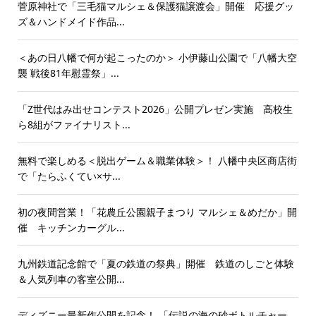
菅原神社で「三毛猫マルシェ＆保護猫譲渡会」開催 応援グッ
ズ＆ハンドメイド作品...
＜あの日八幡で何が起こったのか＞ 小伊藤山公園で「八幡大空
襲 戦後81年慰霊祭」...
「Z世代はみ出せコンテスト2026」公開プレゼン実施 高校生
ら8組がファイナリスト...
無料で楽しめる＜脱出ゲーム＆職業体験＞！ 八幡中央区商店街
で「たらふくてい×サ...
初の夜間営業！「花農丘公園親子まつり マルシェ＆めだか」開
催 キッチンカーグル...
九州鉄道記念館で「夏の鉄道の祭典」開催 鉄道のしごと体験
＆人気列車の客室公開...
ディズニー最新作公開を記念！ 「伝説の海の砂ボトルチャー