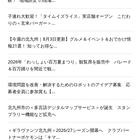
験！ “地域防災”の現場...
子連れ大歓迎！「タイムイズライス」実店舗オープン こだわ
りの＜玄米バーガー＞...
【今週の北九州｜8月3日更新】グルメ＆イベント＆おでかけ情
報21選！ 知ってお得な...
2026年「わっしょい百万夏まつり」観覧席を販売中 パレード
＆百万踊りを間近で観...
環境問題を改善・解決するためのロボットのアイデア募集 応
募者全員に参加賞も【...
北九州市の＜多言語デジタルマップサービス＞が誕生 スタン
プラリー機能など拡充へ
＜ギラヴァンツ北九州＞2026/27シーズン開幕へ クラブパー
トナーポケモンは「キマ...