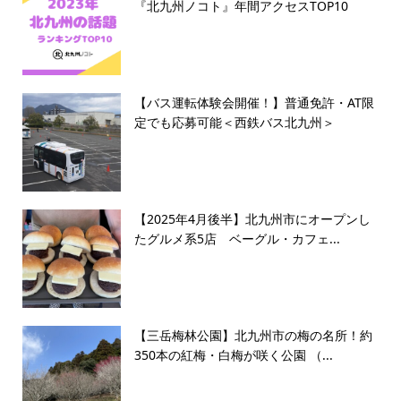
『北九州ノコト』年間アクセスTOP10
【バス運転体験会開催！】普通免許・AT限
定でも応募可能＜西鉄バス北九州＞
【2025年4月後半】北九州市にオープンし
たグルメ系5店 ベーグル・カフェ...
【三岳梅林公園】北九州市の梅の名所！約
350本の紅梅・白梅が咲く公園 （...