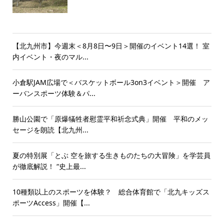
【北九州市】今週末＜8月8日〜9日＞開催のイベント14選！ 室
内イベント・夜のマル...
小倉駅JAM広場で＜バスケットボール3on3イベント＞開催 ア
ーバンスポーツ体験＆パ...
勝山公園で「原爆犠牲者慰霊平和祈念式典」開催 平和のメッ
セージを朗読【北九州...
夏の特別展「とぶ 空を旅する生きものたちの大冒険」を学芸員
が徹底解説！ “史上最...
10種類以上のスポーツを体験？ 総合体育館で「北九キッズス
ポーツAccess」開催【...