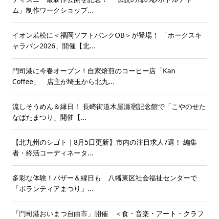
ム」制作ワークショップ...
イオン若松に＜福岡ソフトバンクOB＞が登場！ 「ホークスキ
ャラバン2026」開催【北...
門司港に今春オープン！自家焙煎のコーヒー店「Kan
Coffee」 店主が埼玉から北九...
流しそうめん＆縁日！ 長崎街道木屋瀬宿記念館で「こやのせた
なばたまつり」開催【...
【北九州のシゴト｜8月5日更新】市内の注目求人7選！ 編集
者・終活コーディネータ...
多彩な体験！バザー＆縁日も 八幡東区社会福祉センターで
「ボランティアまつり」...
「門司港おいまつ自由市」開催 ＜食・音楽・アート・クラフ