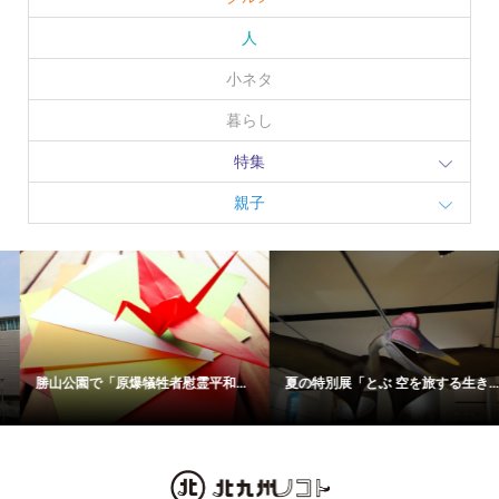
人
小ネタ
暮らし
特集
親子
勝山公園で「原爆犠牲者慰霊平和...
夏の特別展「とぶ 空を旅する生き...