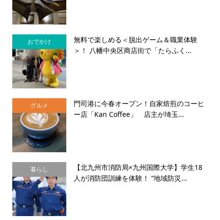
無料で楽しめる＜脱出ゲーム＆職業体験
おでかけ
＞！ 八幡中央区商店街で「たらふく...
門司港に今春オープン！自家焙煎のコーヒ
グルメ
ー店「Kan Coffee」 店主が埼玉...
【北九州市消防局×九州国際大学】学生18
暮らし
人が消防団訓練を体験！ “地域防災...