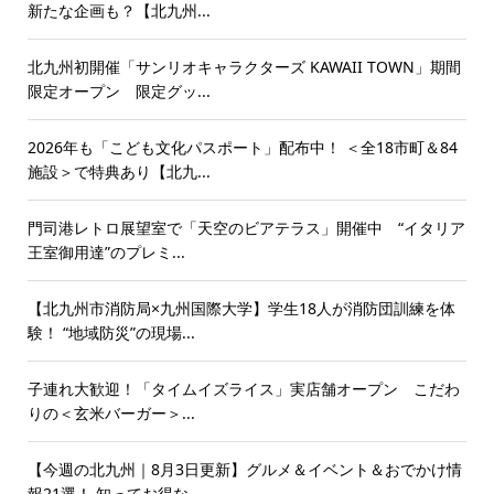
新たな企画も？【北九州...
北九州初開催「サンリオキャラクターズ KAWAII TOWN」期間
限定オープン 限定グッ...
2026年も「こども文化パスポート」配布中！ ＜全18市町＆84
施設＞で特典あり【北九...
門司港レトロ展望室で「天空のビアテラス」開催中 “イタリア
王室御用達”のプレミ...
【北九州市消防局×九州国際大学】学生18人が消防団訓練を体
験！ “地域防災”の現場...
子連れ大歓迎！「タイムイズライス」実店舗オープン こだわ
りの＜玄米バーガー＞...
【今週の北九州｜8月3日更新】グルメ＆イベント＆おでかけ情
報21選！ 知ってお得な...