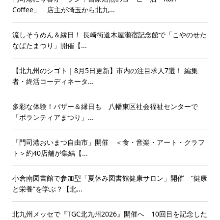
Coffee」 店主が埼玉から北九...
流しそうめん＆縁日！ 長崎街道木屋瀬宿記念館で「こやのせた
なばたまつり」開催【...
【北九州のシゴト｜8月5日更新】市内の注目求人7選！ 編集
者・終活コーディネータ...
多彩な体験！バザー＆縁日も 八幡東区社会福祉センターで
「ボランティアまつり」...
「門司港おいまつ自由市」開催 ＜食・音楽・アート・クラフ
ト＞約40店舗が集結【...
小倉南図書館で参加型「夏休み図書館健康サロン」開催 “健康
と栄養”を学ぶ？【北...
北九州メッセで『TGC北九州2026』開催へ 10回目を記念した