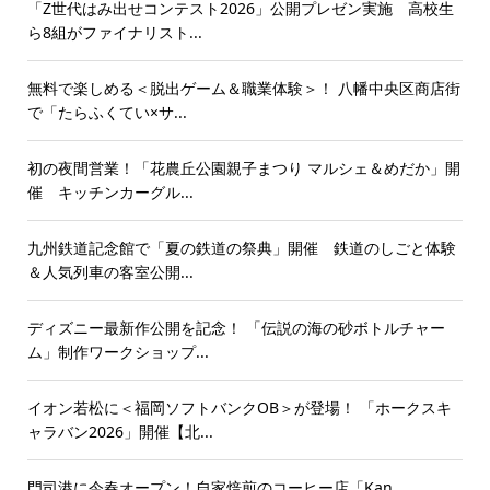
「Z世代はみ出せコンテスト2026」公開プレゼン実施 高校生
ら8組がファイナリスト...
無料で楽しめる＜脱出ゲーム＆職業体験＞！ 八幡中央区商店街
で「たらふくてい×サ...
初の夜間営業！「花農丘公園親子まつり マルシェ＆めだか」開
催 キッチンカーグル...
九州鉄道記念館で「夏の鉄道の祭典」開催 鉄道のしごと体験
＆人気列車の客室公開...
ディズニー最新作公開を記念！ 「伝説の海の砂ボトルチャー
ム」制作ワークショップ...
イオン若松に＜福岡ソフトバンクOB＞が登場！ 「ホークスキ
ャラバン2026」開催【北...
門司港に今春オープン！自家焙煎のコーヒー店「Kan