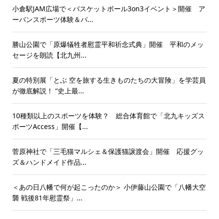
小倉駅JAM広場で＜バスケットボール3on3イベント＞開催 ア
ーバンスポーツ体験＆パ...
勝山公園で「原爆犠牲者慰霊平和祈念式典」開催 平和のメッ
セージを朗読【北九州...
夏の特別展「とぶ 空を旅する生きものたちの大冒険」を学芸員
が徹底解説！ “史上最...
10種類以上のスポーツを体験？ 総合体育館で「北九キッズス
ポーツAccess」開催【...
菅原神社で「三毛猫マルシェ＆保護猫譲渡会」開催 応援グッ
ズ＆ハンドメイド作品...
＜あの日八幡で何が起こったのか＞ 小伊藤山公園で「八幡大空
襲 戦後81年慰霊祭」...