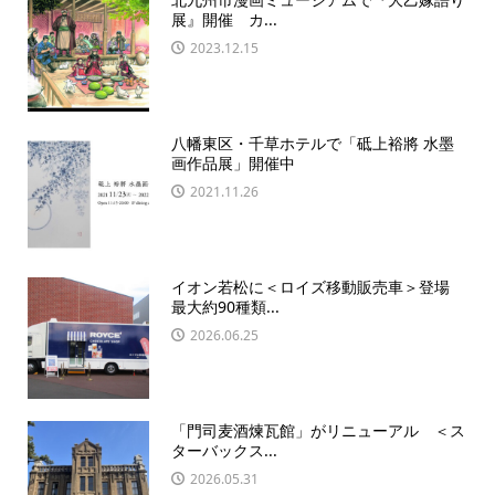
展』開催 カ...
2023.12.15
八幡東区・千草ホテルで「砥上裕將 水墨
画作品展」開催中
2021.11.26
イオン若松に＜ロイズ移動販売車＞登場
最⼤約90種類...
2026.06.25
「門司麦酒煉瓦館」がリニューアル ＜ス
ターバックス...
2026.05.31