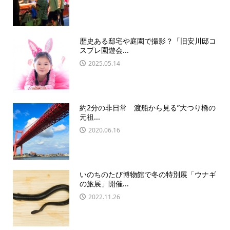
歴史ある邸宅や庭園で撮影？「旧安川邸コ
スプレ園遊会...
2025.05.14
約2分の非日常 渡船から見る”大つり橋の
元祖...
2020.06.16
いのちのたび博物館で冬の特別展「ウナギ
の旅展」開催...
2022.11.26