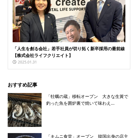
「人生を創る会社」若手社員が切り拓く新卒採用の最前線
【株式会社ライフクリエイト】
2025.01.31
おすすめ記事
「牡蠣の蔵」移転オープン 大きな生簀で
釣った魚を囲炉裏で焼いて味わえ...
「キムニ食堂」オープン 韓国出身の店主