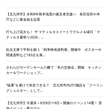
【北九州市】令和8年熊本地震の被災者支援へ 各区役所や本
庁などに募金箱を設置
打ち上げ花火も！ ザ マティルタスイートでグルメ＆縁日「マ
ティルタ夏祭り2026」...
松永文庫で平和を願う「戦争映画資料展」開催中 ポスターや
関連資料など183点を展...
さわらびガーデンモール八幡で「本の交換会」開催 キッチン
カー＆ワークショップ...
“猛暑”を避けて休息できる？ 北九州市内257施設を「クーリン
グシェルター」として...
【北九州市】今週末＜8月8日〜9日＞開催のイベント14選！ 室
内イベント・夜のマル...