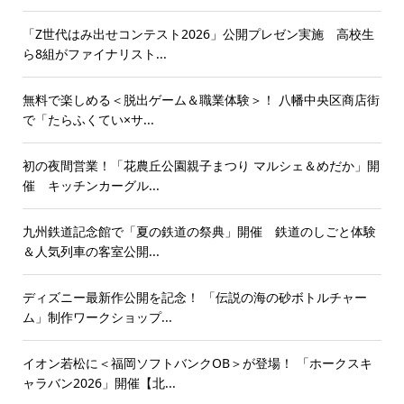
「Z世代はみ出せコンテスト2026」公開プレゼン実施 高校生
ら8組がファイナリスト...
無料で楽しめる＜脱出ゲーム＆職業体験＞！ 八幡中央区商店街
で「たらふくてい×サ...
初の夜間営業！「花農丘公園親子まつり マルシェ＆めだか」開
催 キッチンカーグル...
九州鉄道記念館で「夏の鉄道の祭典」開催 鉄道のしごと体験
＆人気列車の客室公開...
ディズニー最新作公開を記念！ 「伝説の海の砂ボトルチャー
ム」制作ワークショップ...
イオン若松に＜福岡ソフトバンクOB＞が登場！ 「ホークスキ
ャラバン2026」開催【北...