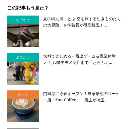
この記事もう見た？
夏の特別展「とぶ 空を旅する生きものたち
おでかけ
の大冒険」を学芸員が徹底解説！...
無料で楽しめる＜脱出ゲーム＆職業体験
おでかけ
＞！ 八幡中央区商店街で「たらふく...
門司港に今春オープン！自家焙煎のコーヒ
グルメ
ー店「Kan Coffee」 店主が埼玉...