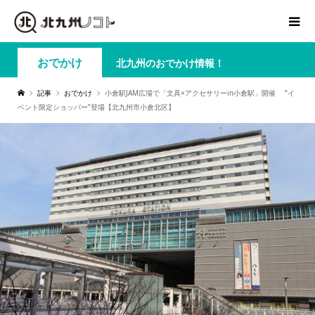
おでかけ
北九州のおでかけ情報！
記事
おでかけ
小倉駅JAM広場で「文具×アクセサリーin小倉駅」開催 “イ
ベント限定ショッパー”登場【北九州市小倉北区】