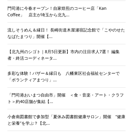
門司港に今春オープン！自家焙煎のコーヒー店「Kan
Coffee」 店主が埼玉から北九...
流しそうめん＆縁日！ 長崎街道木屋瀬宿記念館で「こやのせた
なばたまつり」開催【...
【北九州のシゴト｜8月5日更新】市内の注目求人7選！ 編集
者・終活コーディネータ...
多彩な体験！バザー＆縁日も 八幡東区社会福祉センターで
「ボランティアまつり」...
「門司港おいまつ自由市」開催 ＜食・音楽・アート・クラフ
ト＞約40店舗が集結【...
小倉南図書館で参加型「夏休み図書館健康サロン」開催 “健康
と栄養”を学ぶ？【北...