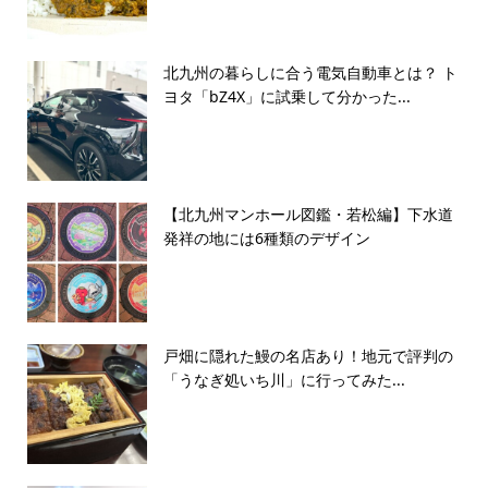
北九州の暮らしに合う電気自動車とは？ ト
ヨタ「bZ4X」に試乗して分かった...
【北九州マンホール図鑑・若松編】下水道
発祥の地には6種類のデザイン
戸畑に隠れた鰻の名店あり！地元で評判の
「うなぎ処いち川」に行ってみた...