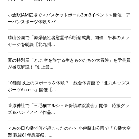
小倉駅JAM広場で＜バスケットボール3on3イベント＞開催 ア
ーバンスポーツ体験＆パ...
勝山公園で「原爆犠牲者慰霊平和祈念式典」開催 平和のメッ
セージを朗読【北九州...
夏の特別展「とぶ 空を旅する生きものたちの大冒険」を学芸員
が徹底解説！ “史上最...
10種類以上のスポーツを体験？ 総合体育館で「北九キッズス
ポーツAccess」開催【...
菅原神社で「三毛猫マルシェ＆保護猫譲渡会」開催 応援グッ
ズ＆ハンドメイド作品...
＜あの日八幡で何が起こったのか＞ 小伊藤山公園で「八幡大空
襲 戦後81年慰霊祭」...