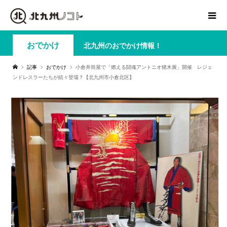
おでかけ
北九州のおでかけ情報！
記事
おでかけ
小倉井筒屋で「燃える闘魂アントニオ猪木展」開催 レジェ
ンドレスラーたちが続々登場？【北九州市小倉北区】