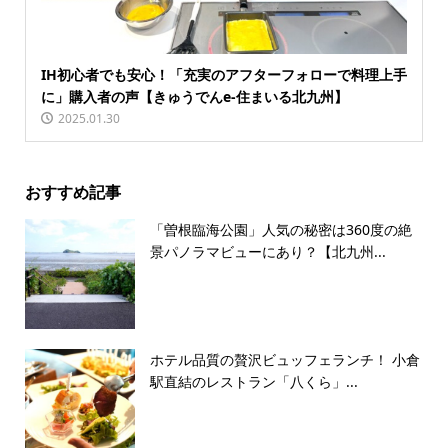
IH初心者でも安心！「充実のアフターフォローで料理上手
に」購入者の声【きゅうでんe-住まいる北九州】
2025.01.30
おすすめ記事
「曽根臨海公園」人気の秘密は360度の絶
景パノラマビューにあり？【北九州...
ホテル品質の贅沢ビュッフェランチ！ 小倉
駅直結のレストラン「八くら」...