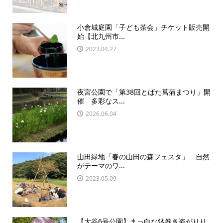
小倉城庭園「子ども茶会」チケット販売開
始【北九州市...
2023.04.27
夜宮公園で「第38回とばた菖蒲まつり」開
催 多彩なス...
2026.06.04
山田緑地「春の山田の森フェスタ」 自然
がテーマのワ...
2023.05.09
【大谷6号公園】まっ白な鉢巻き姿がりり