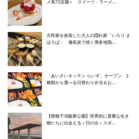
メ系72店舗＞ スイーツ・ラーメ...
古民家を改装した大人の隠れ家「いろり ま
ほろば」 備長炭で焼く博多地鶏...
「あいさいキッチン らいず」オープン 2
種類から選べる日替わり弁当＆お...
【曽根干潟観察公園】世界的に貴重な生き
物たちに出会える＜日の出＞スポ...