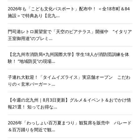
2026年も「こども文化パスポート」配布中！ ＜全18市町＆84
施設＞で特典あり【北九...
門司港レトロ展望室で「天空のビアテラス」開催中 “イタリア
王室御用達”のプレミ...
【北九州市消防局×九州国際大学】学生18人が消防団訓練を体
験！ “地域防災”の現場...
子連れ大歓迎！「タイムイズライス」実店舗オープン こだわ
りの＜玄米バーガー＞...
【今週の北九州｜8月3日更新】グルメ＆イベント＆おでかけ情
報21選！ 知ってお得な...
2026年「わっしょい百万夏まつり」観覧席を販売中 パレード
＆百万踊りを間近で観...