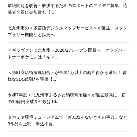
環境問題を改善・解決するためのロボットのアイデア募集 応
募者全員に参加賞も【...
北九州市の＜多言語デジタルマップサービス＞が誕生 スタン
プラリー機能など拡充へ
＜ギラヴァンツ北九州＞2026/27シーズン開幕へ クラブパー
トナーポケモンは「キマ...
＜魚町商店街振興組合＞が全国1万以上の商店街から選出！ 多
様なSDGs活動を評価【...
令和7年度＜北九州市ふるさと納税寄附額＞が過去最高に 初
の30億円突破＆件数は10...
タカミヤ環境ミュージアムで『ざんねんないきもの事典』など
3作品を上映 申込不要...