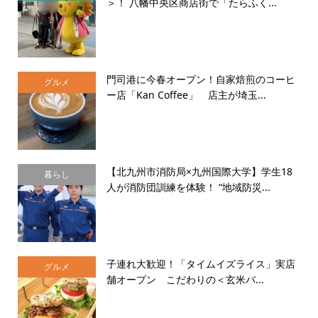
＞！ 八幡中央区商店街で「たらふく...
門司港に今春オープン！自家焙煎のコーヒ
グルメ
ー店「Kan Coffee」 店主が埼玉...
【北九州市消防局×九州国際大学】学生18
暮らし
人が消防団訓練を体験！ “地域防災...
子連れ大歓迎！「タイムイズライス」実店
グルメ
舗オープン こだわりの＜玄米バ...