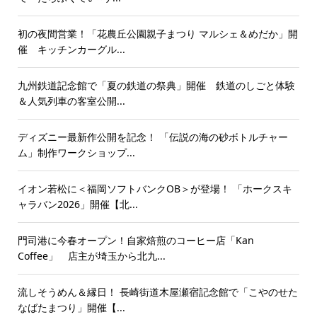
初の夜間営業！「花農丘公園親子まつり マルシェ＆めだか」開
催 キッチンカーグル...
九州鉄道記念館で「夏の鉄道の祭典」開催 鉄道のしごと体験
＆人気列車の客室公開...
ディズニー最新作公開を記念！ 「伝説の海の砂ボトルチャー
ム」制作ワークショップ...
イオン若松に＜福岡ソフトバンクOB＞が登場！ 「ホークスキ
ャラバン2026」開催【北...
門司港に今春オープン！自家焙煎のコーヒー店「Kan
Coffee」 店主が埼玉から北九...
流しそうめん＆縁日！ 長崎街道木屋瀬宿記念館で「こやのせた
なばたまつり」開催【...