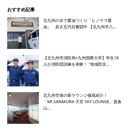
おすすめ記事
北九州の水で醤油づくり「ヒノヤマ醤
油」 若き五代目奮闘中 【北九州市八...
【北九州市消防局×九州国際大学】学生18
人が消防団訓練を体験！ “地域防災...
北九州空港の新ラウンジ徹底紹介！
「Mt.SARAKURA 天宮 SKY LOUNGE」皿倉
山...