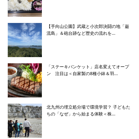
【手向山公園】武蔵と小次郎決闘の地「巌
流島」＆砲台跡など歴史の流れを...
「ステーキバンケット」店名変えてオープ
ン 注目は＜自家製の8種小鉢＆羽...
北九州の埋立処分場で環境学習？ 子どもた
ちの「なぜ」から始まる体験＜株...