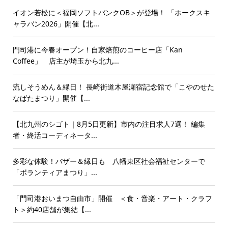
イオン若松に＜福岡ソフトバンクOB＞が登場！ 「ホークスキ
ャラバン2026」開催【北...
門司港に今春オープン！自家焙煎のコーヒー店「Kan
Coffee」 店主が埼玉から北九...
流しそうめん＆縁日！ 長崎街道木屋瀬宿記念館で「こやのせた
なばたまつり」開催【...
【北九州のシゴト｜8月5日更新】市内の注目求人7選！ 編集
者・終活コーディネータ...
多彩な体験！バザー＆縁日も 八幡東区社会福祉センターで
「ボランティアまつり」...
「門司港おいまつ自由市」開催 ＜食・音楽・アート・クラフ
ト＞約40店舗が集結【...