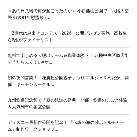
＜あの日八幡で何が起こったのか＞ 小伊藤山公園で「八幡大空
襲 戦後81年慰霊祭」...
「Z世代はみ出せコンテスト2026」公開プレゼン実施 高校生
ら8組がファイナリスト...
無料で楽しめる＜脱出ゲーム＆職業体験＞！ 八幡中央区商店街
で「たらふくてい×サ...
初の夜間営業！「花農丘公園親子まつり マルシェ＆めだか」開
催 キッチンカーグル...
九州鉄道記念館で「夏の鉄道の祭典」開催 鉄道のしごと体験
＆人気列車の客室公開...
ディズニー最新作公開を記念！ 「伝説の海の砂ボトルチャー
ム」制作ワークショップ...