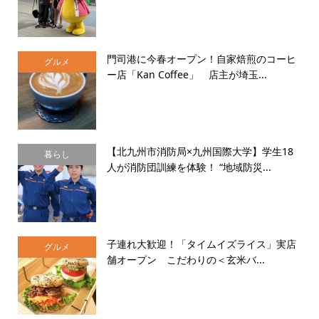
門司港に今春オープン！自家焙煎のコーヒ
グルメ
ー店「Kan Coffee」 店主が埼玉...
【北九州市消防局×九州国際大学】学生18
暮らし
人が消防団訓練を体験！ “地域防災...
子連れ大歓迎！「タイムイズライス」実店
グルメ
舗オープン こだわりの＜玄米バ...