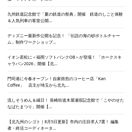
九州鉄道記念館で「夏の鉄道の祭典」開催 鉄道のしごと体験
＆人気列車の客室公開...
ディズニー最新作公開を記念！ 「伝説の海の砂ボトルチャー
ム」制作ワークショップ...
イオン若松に＜福岡ソフトバンクOB＞が登場！ 「ホークスキ
ャラバン2026」開催【北...
門司港に今春オープン！自家焙煎のコーヒー店「Kan
Coffee」 店主が埼玉から北九...
流しそうめん＆縁日！ 長崎街道木屋瀬宿記念館で「こやのせた
なばたまつり」開催【...
【北九州のシゴト｜8月5日更新】市内の注目求人7選！ 編集
者・終活コーディネータ...