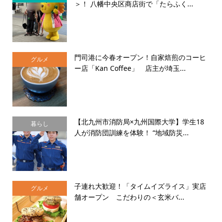
＞！ 八幡中央区商店街で「たらふく...
門司港に今春オープン！自家焙煎のコーヒ
グルメ
ー店「Kan Coffee」 店主が埼玉...
【北九州市消防局×九州国際大学】学生18
暮らし
人が消防団訓練を体験！ “地域防災...
子連れ大歓迎！「タイムイズライス」実店
グルメ
舗オープン こだわりの＜玄米バ...