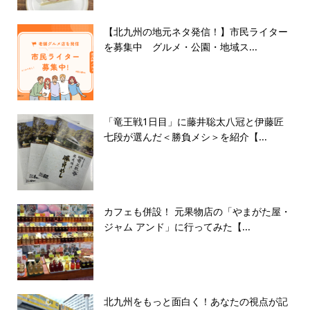
【北九州の地元ネタ発信！】市民ライター
を募集中 グルメ・公園・地域ス...
「竜王戦1日目」に藤井聡太八冠と伊藤匠
七段が選んだ＜勝負メシ＞を紹介【...
カフェも併設！ 元果物店の「やまがた屋・
ジャム アンド」に行ってみた【...
北九州をもっと面白く！あなたの視点が記