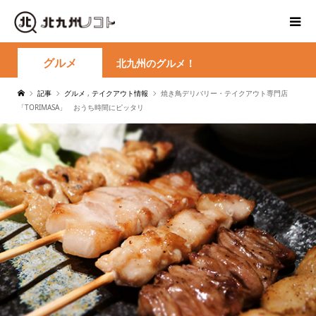
グルメ
北九州のグルメ！
記事
グルメ
,
テイクアウト情報
焼き鳥デリバリー・テイクアウト専門店
「TORIMASA」 おうち時間にピッタリ