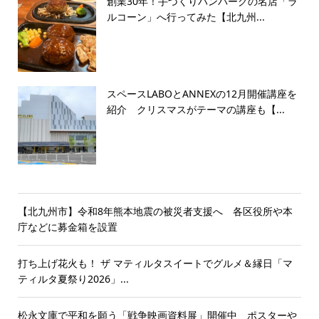
創業30年！手づくりハンバーグの名店「ラ
ルコーン」へ行ってみた【北九州...
スペースLABOとANNEXの12月開催講座を
紹介 クリスマスがテーマの講座も【...
【北九州市】令和8年熊本地震の被災者支援へ 各区役所や本
庁などに募金箱を設置
打ち上げ花火も！ ザ マティルタスイートでグルメ＆縁日「マ
ティルタ夏祭り2026」...
松永文庫で平和を願う「戦争映画資料展」開催中 ポスターや