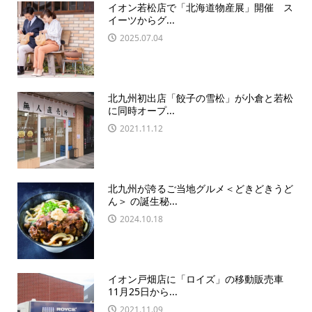
イオン若松店で「北海道物産展」開催 ス
イーツからグ...
2025.07.04
北九州初出店「餃子の雪松」が小倉と若松
に同時オープ...
2021.11.12
北九州が誇るご当地グルメ＜どきどきうど
ん＞ の誕生秘...
2024.10.18
イオン戸畑店に「ロイズ」の移動販売車
11月25日から...
2021.11.09