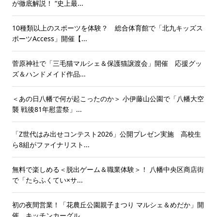
が徹底解説！ “史上最...
10種類以上のスポーツを体験？ 総合体育館で「北九キッズス
ポーツAccess」開催【...
菅原神社で「三毛猫マルシェ＆保護猫譲渡会」開催 応援グッ
ズ＆ハンドメイド作品...
＜あの日八幡で何が起こったのか＞ 小伊藤山公園で「八幡大空
襲 戦後81年慰霊祭」...
「Z世代はみ出せコンテスト2026」公開プレゼン実施 高校生
ら8組がファイナリスト...
無料で楽しめる＜脱出ゲーム＆職業体験＞！ 八幡中央区商店街
で「たらふくてい×サ...
初の夜間営業！「花農丘公園親子まつり マルシェ＆めだか」開
催 キッチンカーグル...