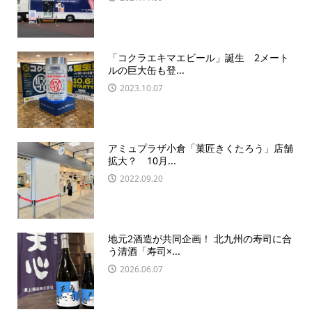
「コクラエキマエビール」誕生 2メート
ルの巨大缶も登...
2023.10.07
アミュプラザ小倉「菓匠きくたろう」店舗
拡大？ 10月...
2022.09.20
地元2酒造が共同企画！ 北九州の寿司に合
う清酒「寿司×...
2026.06.07