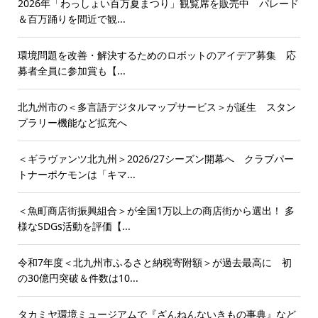
2026年「わっしょい百万夏まつり」観覧席を販売中 パレード
＆百万踊りを間近で観...
環境問題を改善・解決するためのロボットのアイデア募集 応
募者全員に参加賞も【...
北九州市の＜多言語デジタルマップサービス＞が誕生 スタン
プラリー機能など拡充へ
＜ギラヴァンツ北九州＞2026/27シーズン開幕へ クラブパー
トナーポケモンは「キマ...
＜魚町商店街振興組合＞が全国1万以上の商店街から選出！ 多
様なSDGs活動を評価【...
令和7年度＜北九州市ふるさと納税寄附額＞が過去最高に 初
の30億円突破＆件数は10...
タカミヤ環境ミュージアムで『ざんねんないきもの事典』など