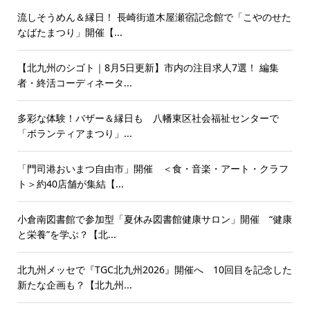
流しそうめん＆縁日！ 長崎街道木屋瀬宿記念館で「こやのせた
なばたまつり」開催【...
【北九州のシゴト｜8月5日更新】市内の注目求人7選！ 編集
者・終活コーディネータ...
多彩な体験！バザー＆縁日も 八幡東区社会福祉センターで
「ボランティアまつり」...
「門司港おいまつ自由市」開催 ＜食・音楽・アート・クラフ
ト＞約40店舗が集結【...
小倉南図書館で参加型「夏休み図書館健康サロン」開催 “健康
と栄養”を学ぶ？【北...
北九州メッセで『TGC北九州2026』開催へ 10回目を記念した
新たな企画も？【北九州...