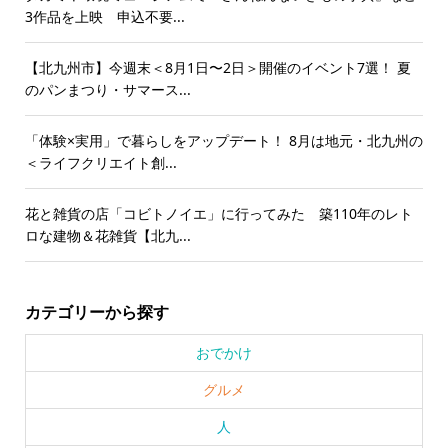
3作品を上映 申込不要...
【北九州市】今週末＜8月1日〜2日＞開催のイベント7選！ 夏
のパンまつり・サマース...
「体験×実用」で暮らしをアップデート！ 8月は地元・北九州の
＜ライフクリエイト創...
花と雑貨の店「コビトノイエ」に行ってみた 築110年のレト
ロな建物＆花雑貨【北九...
カテゴリーから探す
おでかけ
グルメ
人