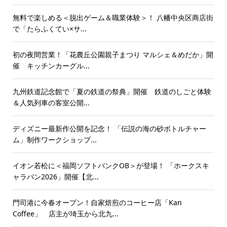
無料で楽しめる＜脱出ゲーム＆職業体験＞！ 八幡中央区商店街
で「たらふくてい×サ...
初の夜間営業！「花農丘公園親子まつり マルシェ＆めだか」開
催 キッチンカーグル...
九州鉄道記念館で「夏の鉄道の祭典」開催 鉄道のしごと体験
＆人気列車の客室公開...
ディズニー最新作公開を記念！ 「伝説の海の砂ボトルチャー
ム」制作ワークショップ...
イオン若松に＜福岡ソフトバンクOB＞が登場！ 「ホークスキ
ャラバン2026」開催【北...
門司港に今春オープン！自家焙煎のコーヒー店「Kan
Coffee」 店主が埼玉から北九...