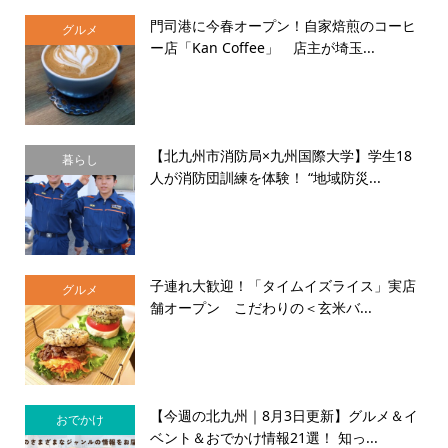
門司港に今春オープン！自家焙煎のコーヒ
グルメ
ー店「Kan Coffee」 店主が埼玉...
【北九州市消防局×九州国際大学】学生18
暮らし
人が消防団訓練を体験！ “地域防災...
子連れ大歓迎！「タイムイズライス」実店
グルメ
舗オープン こだわりの＜玄米バ...
【今週の北九州｜8月3日更新】グルメ＆イ
おでかけ
ベント＆おでかけ情報21選！ 知っ...