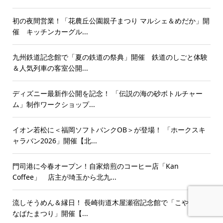
初の夜間営業！「花農丘公園親子まつり マルシェ＆めだか」開
催 キッチンカーグル...
九州鉄道記念館で「夏の鉄道の祭典」開催 鉄道のしごと体験
＆人気列車の客室公開...
ディズニー最新作公開を記念！ 「伝説の海の砂ボトルチャー
ム」制作ワークショップ...
イオン若松に＜福岡ソフトバンクOB＞が登場！ 「ホークスキ
ャラバン2026」開催【北...
門司港に今春オープン！自家焙煎のコーヒー店「Kan
Coffee」 店主が埼玉から北九...
流しそうめん＆縁日！ 長崎街道木屋瀬宿記念館で「こやのせた
なばたまつり」開催【...