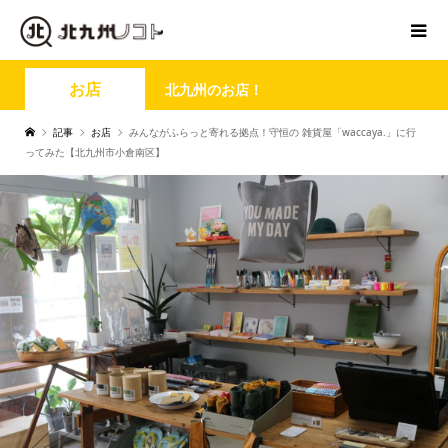
お店
北九州のお店！
記事
お店
みんながふらっと寄れる拠点！守恒の 雑貨屋「waccaya.」に行
ってみた【北九州市小倉南区】