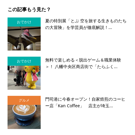
この記事もう見た？
夏の特別展「とぶ 空を旅する生きものたち
おでかけ
の大冒険」を学芸員が徹底解説！...
無料で楽しめる＜脱出ゲーム＆職業体験
おでかけ
＞！ 八幡中央区商店街で「たらふく...
門司港に今春オープン！自家焙煎のコーヒ
グルメ
ー店「Kan Coffee」 店主が埼玉...