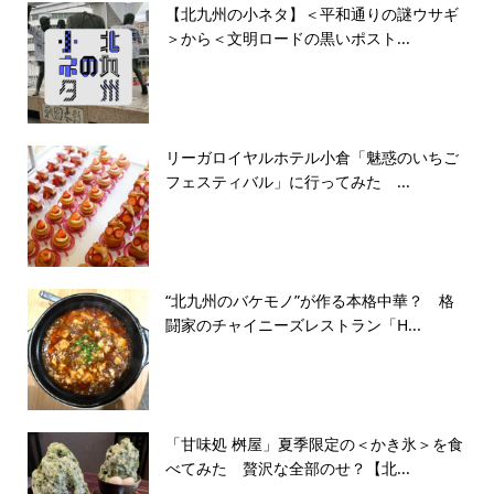
【北九州の小ネタ】＜平和通りの謎ウサギ
＞から＜文明ロードの黒いポスト...
リーガロイヤルホテル小倉「魅惑のいちご
フェスティバル」に行ってみた ...
“北九州のバケモノ”が作る本格中華？ 格
闘家のチャイニーズレストラン「H...
「甘味処 桝屋」夏季限定の＜かき氷＞を食
べてみた 贅沢な全部のせ？【北...