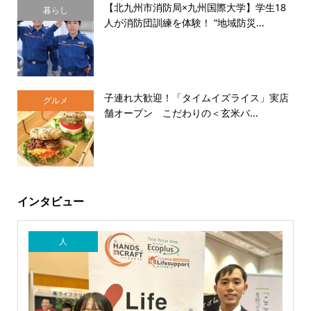
【北九州市消防局×九州国際大学】学生18
暮らし
人が消防団訓練を体験！ “地域防災...
子連れ大歓迎！「タイムイズライス」実店
グルメ
舗オープン こだわりの＜玄米バ...
インタビュー
人