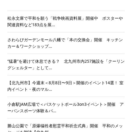
松永文庫で平和を願う「戦争映画資料展」開催中 ポスターや
関連資料など183点を展...
さわらびガーデンモール八幡で「本の交換会」開催 キッチン
カー＆ワークショップ...
“猛暑”を避けて休息できる？ 北九州市内257施設を「クーリン
グシェルター」として...
【北九州市】今週末＜8月8日〜9日＞開催のイベント14選！ 室
内イベント・夜のマル...
小倉駅JAM広場で＜バスケットボール3on3イベント＞開催 ア
ーバンスポーツ体験＆パ...
勝山公園で「原爆犠牲者慰霊平和祈念式典」開催 平和のメッ