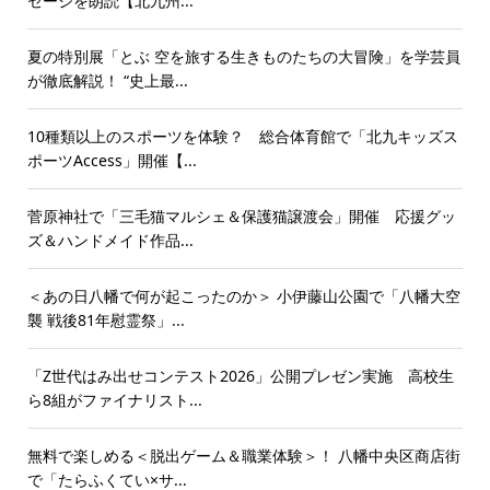
セージを朗読【北九州...
夏の特別展「とぶ 空を旅する生きものたちの大冒険」を学芸員
が徹底解説！ “史上最...
10種類以上のスポーツを体験？ 総合体育館で「北九キッズス
ポーツAccess」開催【...
菅原神社で「三毛猫マルシェ＆保護猫譲渡会」開催 応援グッ
ズ＆ハンドメイド作品...
＜あの日八幡で何が起こったのか＞ 小伊藤山公園で「八幡大空
襲 戦後81年慰霊祭」...
「Z世代はみ出せコンテスト2026」公開プレゼン実施 高校生
ら8組がファイナリスト...
無料で楽しめる＜脱出ゲーム＆職業体験＞！ 八幡中央区商店街
で「たらふくてい×サ...