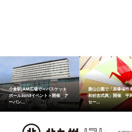
ット
勝山公園で「原爆犠牲者慰霊平
夏の特別展「
催 ア
和祈念式典」開催 平和のメッ
きものたちの
セー...
が徹...