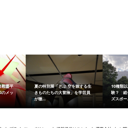
とぶ 空を旅する生
10種類以上のスポーツを体
大冒険」を学芸員
験？ 総合体育館で「北九キッ
ズスポー...