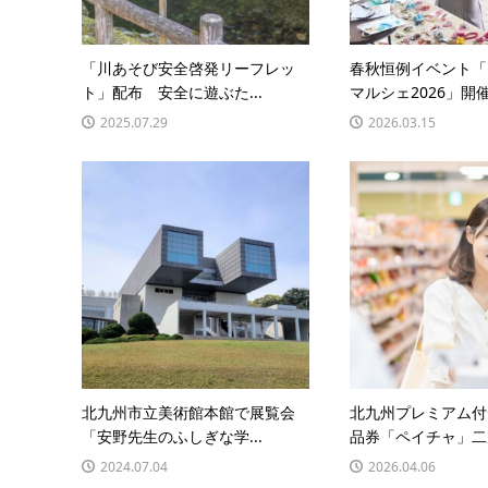
「川あそび安全啓発リーフレッ
春秋恒例イベント「
ト」配布 安全に遊ぶた...
マルシェ2026」開催
2025.07.29
2026.03.15
北九州市立美術館本館で展覧会
北九州プレミアム付
「安野先生のふしぎな学...
品券「ペイチャ」二次
2024.07.04
2026.04.06