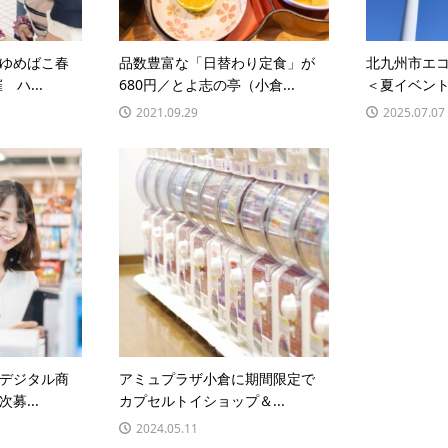
ゆめばこ春
品数豊富な「日替わり定食」が
北九州市エ
 ハ...
680円／とよ志の亭（小倉...
＜夏イベント
2021.09.29
2025.07.07
デジタル商
アミュプラザ小倉に期間限定で
募...
カプセルトイショップ＆...
2024.05.11