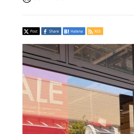
Post
Share
Hatena
RSS