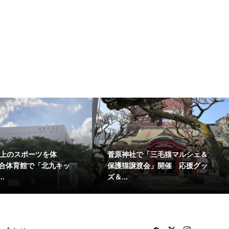
菅原神社で「三毛猫マルシェ＆
＜あの日八幡で何が起こっ
保護猫譲渡会」開催 応援グッ
か＞ 小伊藤山公園で「八幡
ズ＆...
襲 ...