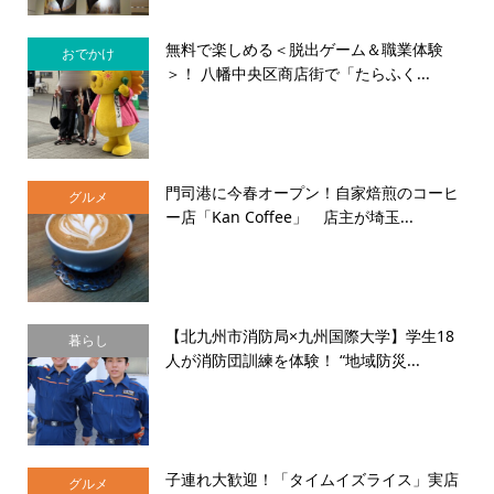
無料で楽しめる＜脱出ゲーム＆職業体験
おでかけ
＞！ 八幡中央区商店街で「たらふく...
門司港に今春オープン！自家焙煎のコーヒ
グルメ
ー店「Kan Coffee」 店主が埼玉...
【北九州市消防局×九州国際大学】学生18
暮らし
人が消防団訓練を体験！ “地域防災...
子連れ大歓迎！「タイムイズライス」実店
グルメ