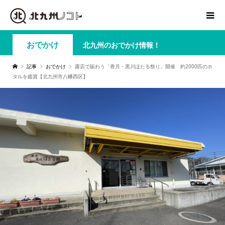
おでかけ
北九州のおでかけ情報！
記事
おでかけ
露店で賑わう「香月・黒川ほたる祭り」開催 約2000匹のホ
タルを鑑賞【北九州市八幡西区】