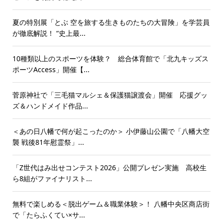
夏の特別展「とぶ 空を旅する生きものたちの大冒険」を学芸員
が徹底解説！ “史上最...
10種類以上のスポーツを体験？ 総合体育館で「北九キッズス
ポーツAccess」開催【...
菅原神社で「三毛猫マルシェ＆保護猫譲渡会」開催 応援グッ
ズ＆ハンドメイド作品...
＜あの日八幡で何が起こったのか＞ 小伊藤山公園で「八幡大空
襲 戦後81年慰霊祭」...
「Z世代はみ出せコンテスト2026」公開プレゼン実施 高校生
ら8組がファイナリスト...
無料で楽しめる＜脱出ゲーム＆職業体験＞！ 八幡中央区商店街
で「たらふくてい×サ...