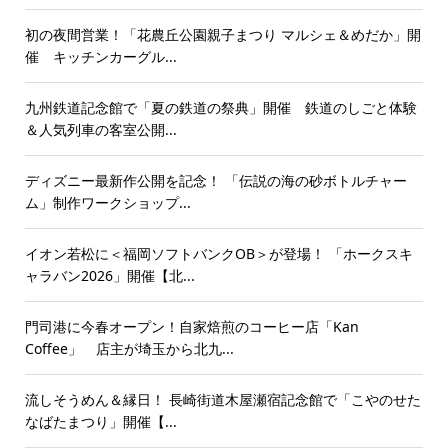
初の夜間営業！「花農丘公園親子まつり マルシェ＆めだか」開
催 キッチンカーグル...
九州鉄道記念館で「夏の鉄道の祭典」開催 鉄道のしごと体験
＆人気列車の客室公開...
ディズニー最新作公開を記念！ 「伝説の海の砂ボトルチャー
ム」制作ワークショップ...
イオン若松に＜福岡ソフトバンクOB＞が登場！ 「ホークスキ
ャラバン2026」開催【北...
門司港に今春オープン！自家焙煎のコーヒー店「Kan
Coffee」 店主が埼玉から北九...
流しそうめん＆縁日！ 長崎街道木屋瀬宿記念館で「こやのせた
なばたまつり」開催【...