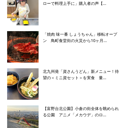
ローで料理上手に」購入者の声【...
「焼肉 味一番 しょうちゃん」移転オープ
ン 鳥町食堂街の火災から10ヶ月...
北九州発「資さんうどん」新メニュー！待
望の＜ミニ資セット＞を実食 量...
【富野台北公園】小倉の街全体を眺められ
る公園 アニメ「メカウデ」のロ...