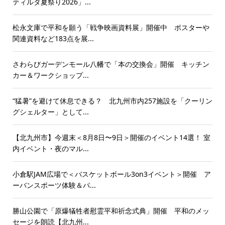
ティルタ夏祭り2026」...
松永文庫で平和を願う「戦争映画資料展」開催中 ポスターや
関連資料など183点を展...
さわらびガーデンモール八幡で「本の交換会」開催 キッチン
カー＆ワークショップ...
“猛暑”を避けて休息できる？ 北九州市内257施設を「クーリン
グシェルター」として...
【北九州市】今週末＜8月8日〜9日＞開催のイベント14選！ 室
内イベント・夜のマル...
小倉駅JAM広場で＜バスケットボール3on3イベント＞開催 ア
ーバンスポーツ体験＆パ...
勝山公園で「原爆犠牲者慰霊平和祈念式典」開催 平和のメッ
セージを朗読【北九州...