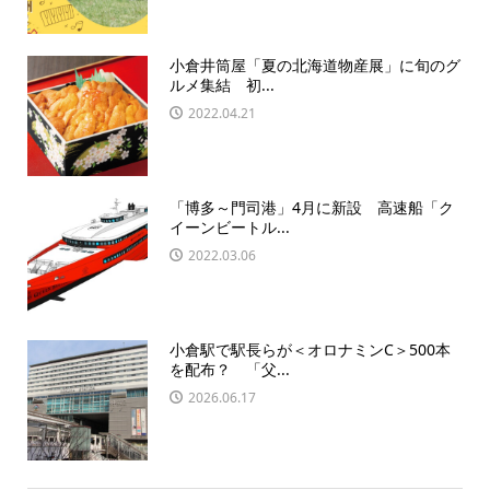
小倉井筒屋「夏の北海道物産展」に旬のグ
ルメ集結 初...
2022.04.21
「博多～門司港」4月に新設 高速船「ク
イーンビートル...
2022.03.06
小倉駅で駅長らが＜オロナミンC＞500本
を配布？ 「父...
2026.06.17