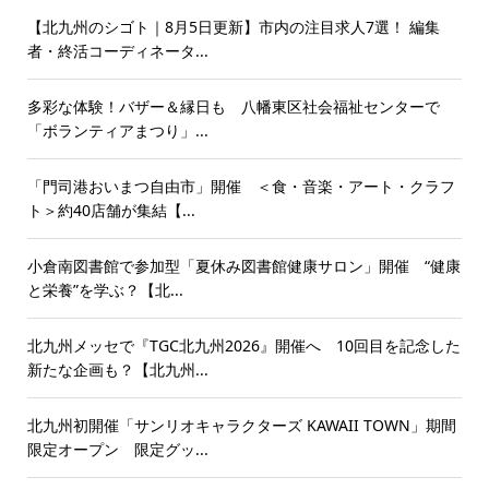
【北九州のシゴト｜8月5日更新】市内の注目求人7選！ 編集
者・終活コーディネータ...
多彩な体験！バザー＆縁日も 八幡東区社会福祉センターで
「ボランティアまつり」...
「門司港おいまつ自由市」開催 ＜食・音楽・アート・クラフ
ト＞約40店舗が集結【...
小倉南図書館で参加型「夏休み図書館健康サロン」開催 “健康
と栄養”を学ぶ？【北...
北九州メッセで『TGC北九州2026』開催へ 10回目を記念した
新たな企画も？【北九州...
北九州初開催「サンリオキャラクターズ KAWAII TOWN」期間
限定オープン 限定グッ...