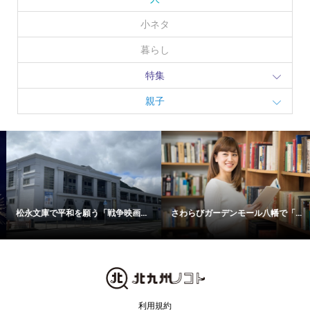
小ネタ
暮らし
特集
親子
松永文庫で平和を願う「戦争映画...
さわらびガーデンモール八幡で「...
利用規約