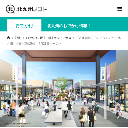
おでかけ
北九州のおでかけ情報！
記事
おでかけ
,
親子
,
親子ランチ
,
遊ぶ
【八幡東区】「ジ アウトレット 北
九州」名称が正式決定 4月28日オープン