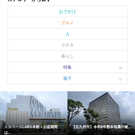
おでかけ
グルメ
人
小ネタ
暮らし
特集
親子
打ち上げ花火も！ ザ マティルタ...
松永文庫で平和を願う「戦争映画...