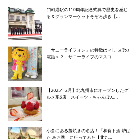
門司港駅の110周年記念式典で歴史を感じ
る＆グランマーケットそぞろ歩き【...
「サニーライフォン」の特徴は＜しっぽの
電話＞？ サニーライフのマスコ...
【2025年2月】北九州市にオープンしたグ
ルメ系6店 スイーツ・ちゃんぽん...
小倉にある藁焼きの名店！「和食ト酒 炉ば
た あお季」に行ってみた【北九...