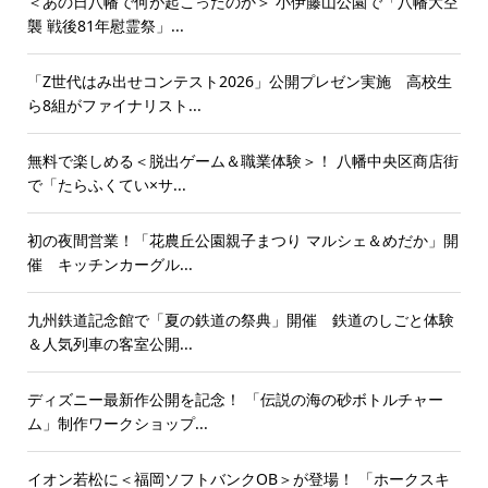
＜あの日八幡で何が起こったのか＞ 小伊藤山公園で「八幡大空
襲 戦後81年慰霊祭」...
「Z世代はみ出せコンテスト2026」公開プレゼン実施 高校生
ら8組がファイナリスト...
無料で楽しめる＜脱出ゲーム＆職業体験＞！ 八幡中央区商店街
で「たらふくてい×サ...
初の夜間営業！「花農丘公園親子まつり マルシェ＆めだか」開
催 キッチンカーグル...
九州鉄道記念館で「夏の鉄道の祭典」開催 鉄道のしごと体験
＆人気列車の客室公開...
ディズニー最新作公開を記念！ 「伝説の海の砂ボトルチャー
ム」制作ワークショップ...
イオン若松に＜福岡ソフトバンクOB＞が登場！ 「ホークスキ