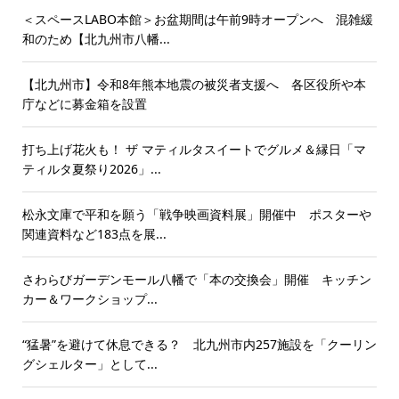
＜スペースLABO本館＞お盆期間は午前9時オープンへ 混雑緩
和のため【北九州市八幡...
【北九州市】令和8年熊本地震の被災者支援へ 各区役所や本
庁などに募金箱を設置
打ち上げ花火も！ ザ マティルタスイートでグルメ＆縁日「マ
ティルタ夏祭り2026」...
松永文庫で平和を願う「戦争映画資料展」開催中 ポスターや
関連資料など183点を展...
さわらびガーデンモール八幡で「本の交換会」開催 キッチン
カー＆ワークショップ...
“猛暑”を避けて休息できる？ 北九州市内257施設を「クーリン
グシェルター」として...