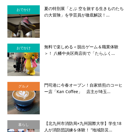
夏の特別展「とぶ 空を旅する生きものたち
おでかけ
の大冒険」を学芸員が徹底解説！...
無料で楽しめる＜脱出ゲーム＆職業体験
おでかけ
＞！ 八幡中央区商店街で「たらふく...
門司港に今春オープン！自家焙煎のコーヒ
グルメ
ー店「Kan Coffee」 店主が埼玉...
【北九州市消防局×九州国際大学】学生18
暮らし
人が消防団訓練を体験！ “地域防災...