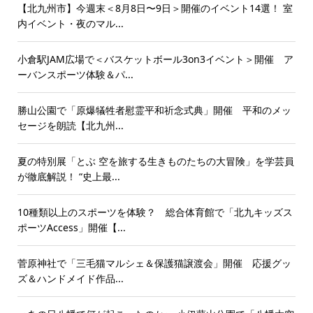
【北九州市】今週末＜8月8日〜9日＞開催のイベント14選！ 室
内イベント・夜のマル...
小倉駅JAM広場で＜バスケットボール3on3イベント＞開催 ア
ーバンスポーツ体験＆パ...
勝山公園で「原爆犠牲者慰霊平和祈念式典」開催 平和のメッ
セージを朗読【北九州...
夏の特別展「とぶ 空を旅する生きものたちの大冒険」を学芸員
が徹底解説！ “史上最...
10種類以上のスポーツを体験？ 総合体育館で「北九キッズス
ポーツAccess」開催【...
菅原神社で「三毛猫マルシェ＆保護猫譲渡会」開催 応援グッ
ズ＆ハンドメイド作品...