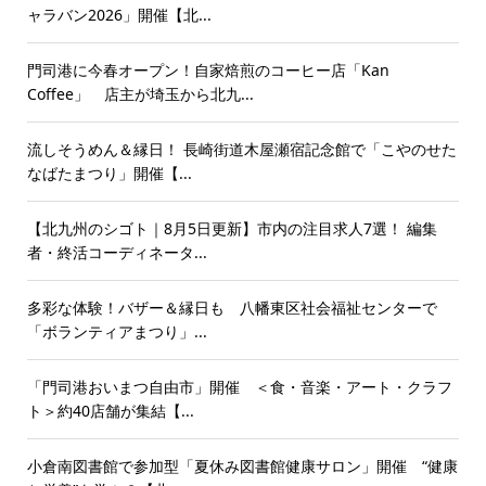
ャラバン2026」開催【北...
門司港に今春オープン！自家焙煎のコーヒー店「Kan
Coffee」 店主が埼玉から北九...
流しそうめん＆縁日！ 長崎街道木屋瀬宿記念館で「こやのせた
なばたまつり」開催【...
【北九州のシゴト｜8月5日更新】市内の注目求人7選！ 編集
者・終活コーディネータ...
多彩な体験！バザー＆縁日も 八幡東区社会福祉センターで
「ボランティアまつり」...
「門司港おいまつ自由市」開催 ＜食・音楽・アート・クラフ
ト＞約40店舗が集結【...
小倉南図書館で参加型「夏休み図書館健康サロン」開催 “健康