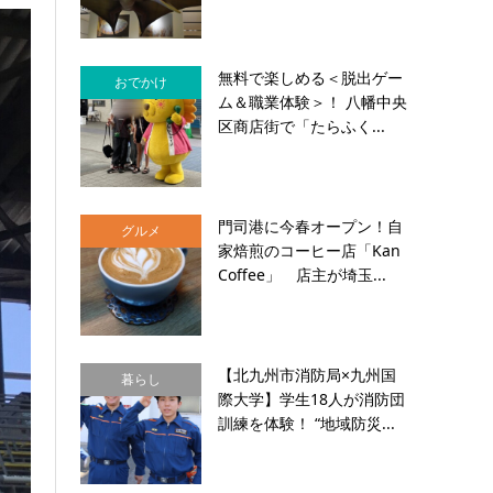
無料で楽しめる＜脱出ゲー
おでかけ
ム＆職業体験＞！ 八幡中央
区商店街で「たらふく...
門司港に今春オープン！自
グルメ
家焙煎のコーヒー店「Kan
Coffee」 店主が埼玉...
【北九州市消防局×九州国
暮らし
際大学】学生18人が消防団
訓練を体験！ “地域防災...