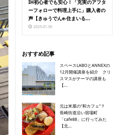
IH初心者でも安心！「充実のアフタ
ーフォローで料理上手に」購入者の
声【きゅうでんe-住まいる...
2025.01.30
おすすめ記事
スペースLABOとANNEXの
12月開催講座を紹介 クリ
スマスがテーマの講座も
【...
元は米屋の“和カフェ”？
長崎街道沿い宿場町
「cafe88」に行ってみた
【北...