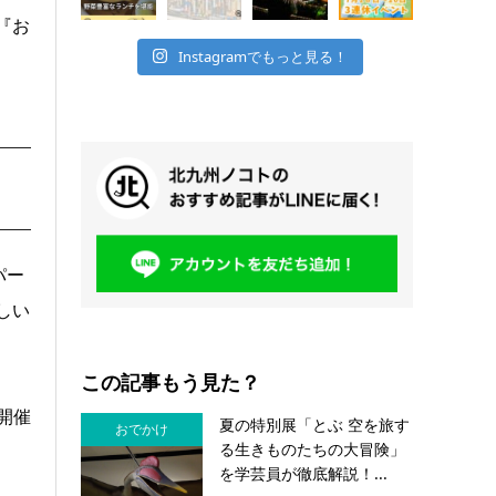
『お
Instagramでもっと見る！
パー
しい
この記事もう見た？
開催
夏の特別展「とぶ 空を旅す
おでかけ
る生きものたちの大冒険」
を学芸員が徹底解説！...