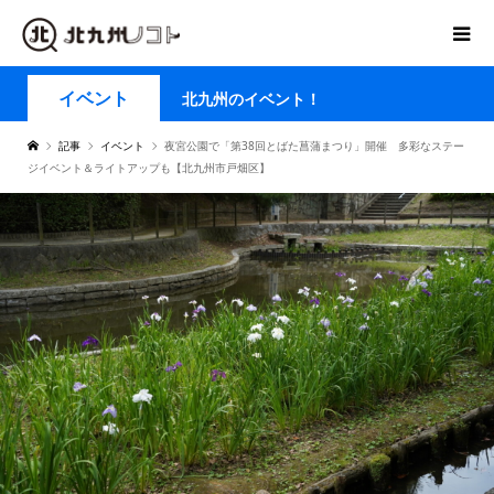
イベント
北九州のイベント！
記事
イベント
夜宮公園で「第38回とばた菖蒲まつり」開催 多彩なステー
ジイベント＆ライトアップも【北九州市戸畑区】