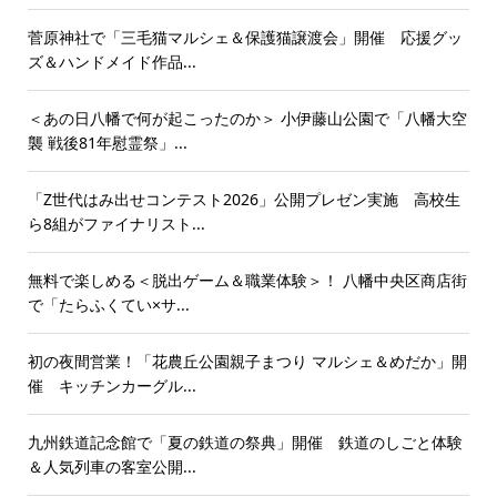
菅原神社で「三毛猫マルシェ＆保護猫譲渡会」開催 応援グッ
ズ＆ハンドメイド作品...
＜あの日八幡で何が起こったのか＞ 小伊藤山公園で「八幡大空
襲 戦後81年慰霊祭」...
「Z世代はみ出せコンテスト2026」公開プレゼン実施 高校生
ら8組がファイナリスト...
無料で楽しめる＜脱出ゲーム＆職業体験＞！ 八幡中央区商店街
で「たらふくてい×サ...
初の夜間営業！「花農丘公園親子まつり マルシェ＆めだか」開
催 キッチンカーグル...
九州鉄道記念館で「夏の鉄道の祭典」開催 鉄道のしごと体験
＆人気列車の客室公開...