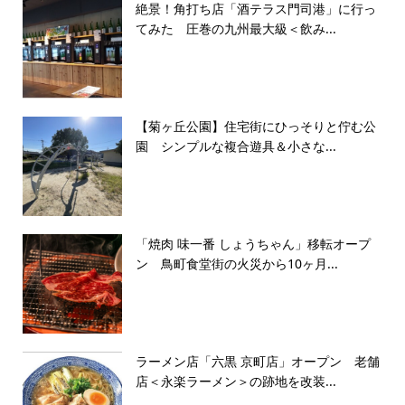
絶景！角打ち店「酒テラス門司港」に行っ
てみた 圧巻の九州最大級＜飲み...
【菊ヶ丘公園】住宅街にひっそりと佇む公
園 シンプルな複合遊具＆小さな...
「焼肉 味一番 しょうちゃん」移転オープ
ン 鳥町食堂街の火災から10ヶ月...
ラーメン店「六黒 京町店」オープン 老舗
店＜永楽ラーメン＞の跡地を改装...