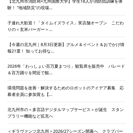
【北九州市消防局×九州国際大学】学生18人が消防団訓練を体
験！ “地域防災”の現場...
子連れ大歓迎！「タイムイズライス」実店舗オープン こだわ
りの＜玄米バーガー＞...
【今週の北九州｜8月3日更新】グルメ＆イベント＆おでかけ情
報21選！ 知ってお得な...
2026年「わっしょい百万夏まつり」観覧席を販売中 パレード
＆百万踊りを間近で観...
環境問題を改善・解決するためのロボットのアイデア募集 応
募者全員に参加賞も【...
北九州市の＜多言語デジタルマップサービス＞が誕生 スタン
プラリー機能など拡充へ
＜ギラヴァンツ北九州＞2026/27シーズン開幕へ クラブパー