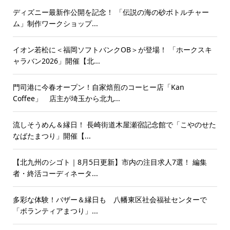
ディズニー最新作公開を記念！ 「伝説の海の砂ボトルチャー
ム」制作ワークショップ...
イオン若松に＜福岡ソフトバンクOB＞が登場！ 「ホークスキ
ャラバン2026」開催【北...
門司港に今春オープン！自家焙煎のコーヒー店「Kan
Coffee」 店主が埼玉から北九...
流しそうめん＆縁日！ 長崎街道木屋瀬宿記念館で「こやのせた
なばたまつり」開催【...
【北九州のシゴト｜8月5日更新】市内の注目求人7選！ 編集
者・終活コーディネータ...
多彩な体験！バザー＆縁日も 八幡東区社会福祉センターで
「ボランティアまつり」...