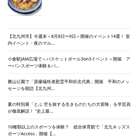
【北九州市】今週末＜8月8日〜9日＞開催のイベント14選！ 室
内イベント・夜のマル...
小倉駅JAM広場で＜バスケットボール3on3イベント＞開催 ア
ーバンスポーツ体験＆パ...
勝山公園で「原爆犠牲者慰霊平和祈念式典」開催 平和のメッ
セージを朗読【北九州...
夏の特別展「とぶ 空を旅する生きものたちの大冒険」を学芸員
が徹底解説！ “史上最...
10種類以上のスポーツを体験？ 総合体育館で「北九キッズス
ポーツAccess」開催【...