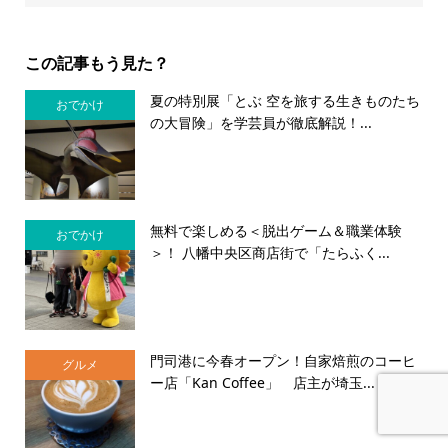
この記事もう見た？
夏の特別展「とぶ 空を旅する生きものたち
おでかけ
の大冒険」を学芸員が徹底解説！...
無料で楽しめる＜脱出ゲーム＆職業体験
おでかけ
＞！ 八幡中央区商店街で「たらふく...
門司港に今春オープン！自家焙煎のコーヒ
グルメ
ー店「Kan Coffee」 店主が埼玉...