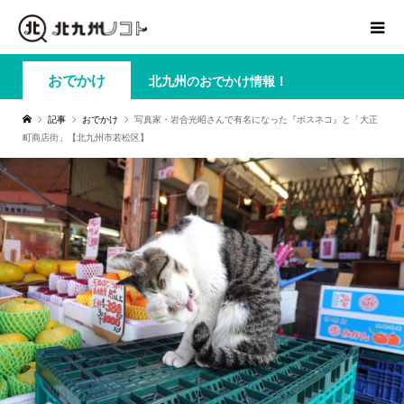
おでかけ
北九州のおでかけ情報！
記事
おでかけ
写真家・岩合光昭さんで有名になった『ボスネコ』と「大正
町商店街」【北九州市若松区】