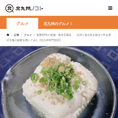
グルメ
北九州のグルメ！
記事
グルメ
創業80年の老舗「黒木豆腐店」 生搾り直火炊き製法で作る贅
沢豆腐の秘密を聞いてみた【北九州市門司区】