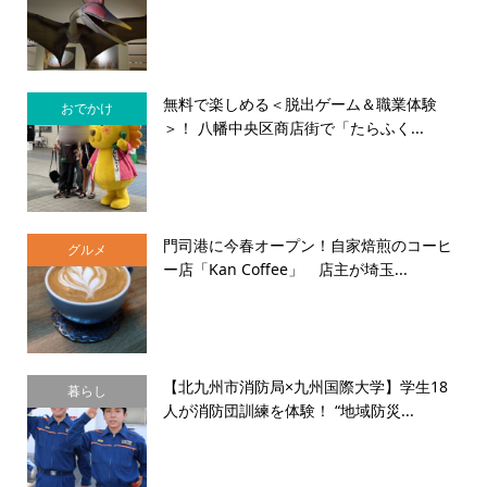
無料で楽しめる＜脱出ゲーム＆職業体験
おでかけ
＞！ 八幡中央区商店街で「たらふく...
門司港に今春オープン！自家焙煎のコーヒ
グルメ
ー店「Kan Coffee」 店主が埼玉...
【北九州市消防局×九州国際大学】学生18
暮らし
人が消防団訓練を体験！ “地域防災...