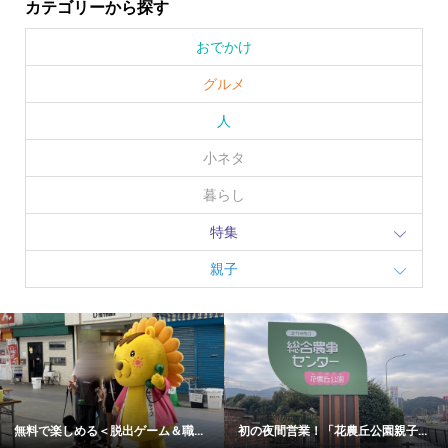
カテゴリーから探す
おでかけ
グルメ
人
小ネタ
暮らし
特集
親子
無料で楽しめる＜脱出ゲーム＆職...
初の夜間営業！「花農丘公園親子...