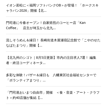
イオン若松に＜福岡ソフトバンクOB＞が登場！ 「ホークスキ
ャラバン2026」開催【北...
門司港に今春オープン！自家焙煎のコーヒー店「Kan
Coffee」 店主が埼玉から北九...
流しそうめん＆縁日！ 長崎街道木屋瀬宿記念館で「こやのせた
なばたまつり」開催【...
【北九州のシゴト｜8月5日更新】市内の注目求人7選！ 編集
者・終活コーディネータ...
多彩な体験！バザー＆縁日も 八幡東区社会福祉センターで
「ボランティアまつり」...
「門司港おいまつ自由市」開催 ＜食・音楽・アート・クラフ
ト＞約40店舗が集結【...