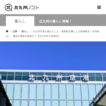
暮らし
北九州の暮らし情報！
記事
暮らし
北九州空港を拠点とした＜電動航空機による貨物輸送＞共同検
証へ 機体の愛称を募集中？【北九州市小倉南区】