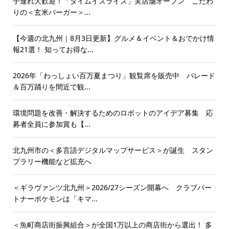
子連れ大歓迎！「タイムイズライス」実店舗オープン こだわ
りの＜玄米バーガー＞...
【今週の北九州｜8月3日更新】グルメ＆イベント＆おでかけ情
報21選！ 知ってお得な...
2026年「わっしょい百万夏まつり」観覧席を販売中 パレード
＆百万踊りを間近で観...
環境問題を改善・解決するためのロボットのアイデア募集 応
募者全員に参加賞も【...
北九州市の＜多言語デジタルマップサービス＞が誕生 スタン
プラリー機能など拡充へ
＜ギラヴァンツ北九州＞2026/27シーズン開幕へ クラブパー
トナーポケモンは「キマ...
＜魚町商店街振興組合＞が全国1万以上の商店街から選出！ 多