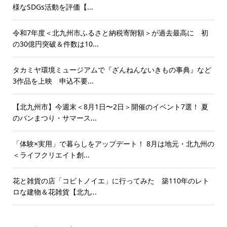
様なSDGs活動を評価【...
令和7年度＜北九州市ふるさと納税寄附額＞が過去最高に 初
の30億円突破＆件数は10...
タカミヤ環境ミュージアムで『ざんねんないきもの事典』など
3作品を上映 申込不要...
【北九州市】今週末＜8月1日〜2日＞開催のイベント7選！ 夏
のパンまつり・サマース...
「体験×実用」で暮らしをアップデート！ 8月は地元・北九州の
＜ライフクリエイト創...
花と雑貨の店「コビトノイエ」に行ってみた 築110年のレト
ロな建物＆花雑貨【北九...