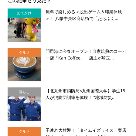
この記事もう見た？
無料で楽しめる＜脱出ゲーム＆職業体験
おでかけ
＞！ 八幡中央区商店街で「たらふく...
門司港に今春オープン！自家焙煎のコーヒ
グルメ
ー店「Kan Coffee」 店主が埼玉...
【北九州市消防局×九州国際大学】学生18
暮らし
人が消防団訓練を体験！ “地域防災...
子連れ大歓迎！「タイムイズライス」実店
グルメ