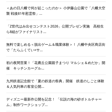
＜あの日八幡で何が起こったのか＞ 小伊藤山公園で「八幡大空
襲 戦後81年慰霊祭」...
「Z世代はみ出せコンテスト2026」公開プレゼン実施 高校生
ら8組がファイナリスト...
無料で楽しめる＜脱出ゲーム＆職業体験＞！ 八幡中央区商店街
で「たらふくてい×サ...
初の夜間営業！「花農丘公園親子まつり マルシェ＆めだか」開
催 キッチンカーグル...
九州鉄道記念館で「夏の鉄道の祭典」開催 鉄道のしごと体験
＆人気列車の客室公開...
ディズニー最新作公開を記念！ 「伝説の海の砂ボトルチャー
ム」制作ワークショップ...