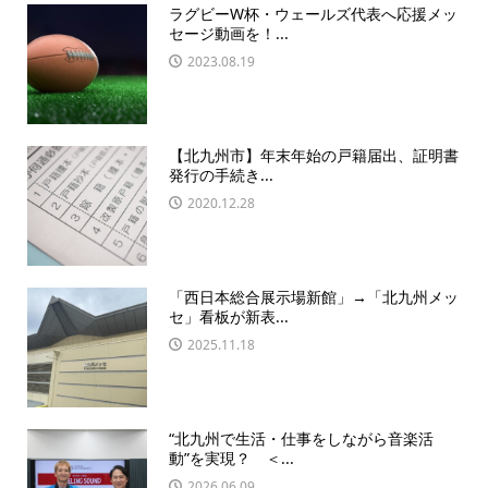
ラグビーW杯・ウェールズ代表へ応援メッ
セージ動画を！...
2023.08.19
【北九州市】年末年始の戸籍届出、証明書
発行の手続き...
2020.12.28
「西日本総合展示場新館」→「北九州メッ
セ」看板が新表...
2025.11.18
“北九州で生活・仕事をしながら音楽活
動”を実現？ ＜...
2026.06.09