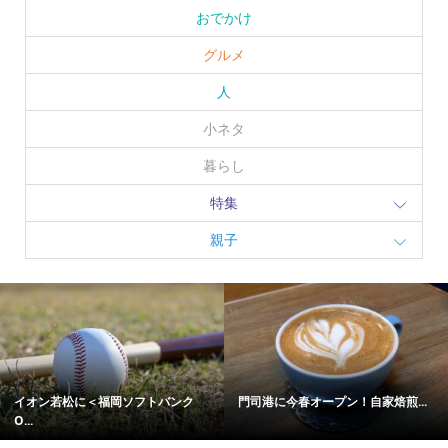
おでかけ
グルメ
人
小ネタ
暮らし
特集
親子
イオン若松に＜福岡ソフトバンク
門司港に今春オープン！自家焙煎...
O...