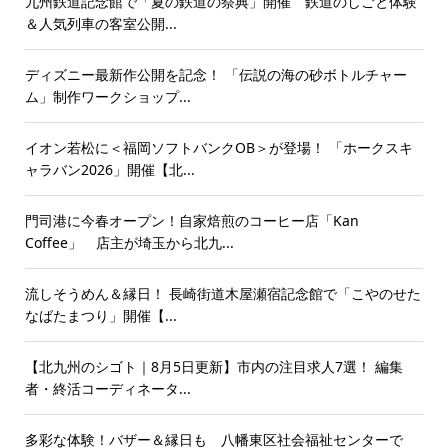
九州鉄道記念館で「夏の鉄道の祭典」開催 鉄道のしごと体験
＆人気列車の客室公開...
ディズニー最新作公開を記念！ 「伝説の海の砂ボトルチャー
ム」制作ワークショップ...
イオン若松に＜福岡ソフトバンクOB＞が登場！ 「ホークスキ
ャラバン2026」開催【北...
門司港に今春オープン！自家焙煎のコーヒー店「Kan
Coffee」 店主が埼玉から北九...
流しそうめん＆縁日！ 長崎街道木屋瀬宿記念館で「こやのせた
なばたまつり」開催【...
【北九州のシゴト｜8月5日更新】市内の注目求人7選！ 編集
者・終活コーディネータ...
多彩な体験！バザー＆縁日も 八幡東区社会福祉センターで