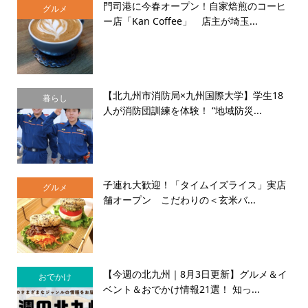
門司港に今春オープン！自家焙煎のコーヒ
グルメ
ー店「Kan Coffee」 店主が埼玉...
【北九州市消防局×九州国際大学】学生18
暮らし
人が消防団訓練を体験！ “地域防災...
子連れ大歓迎！「タイムイズライス」実店
グルメ
舗オープン こだわりの＜玄米バ...
【今週の北九州｜8月3日更新】グルメ＆イ
おでかけ
ベント＆おでかけ情報21選！ 知っ...