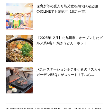
保育所等の受入可能児童を期間限定公開
公式LINEでも確認可【北九州市】
【2025年12月】北九州市にオープンしたグ
ルメ系4店！ 焼きうどん・ホット...
JR九州ステーションホテル小倉の「スカイ
ガーデンBBQ」がスタート！手ぶら...