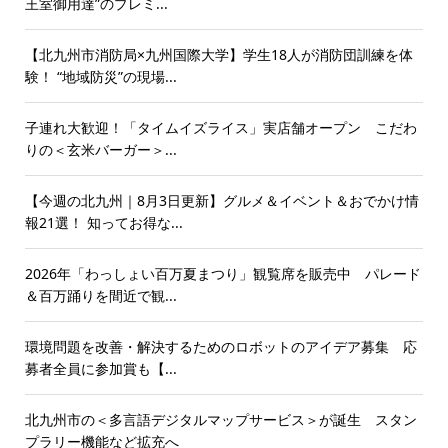
王室御用達”のプレミ...
【北九州市消防局×九州国際大学】学生18人が消防団訓練を体
験！ “地域防災”の現場...
子連れ大歓迎！「タイムイズライス」実店舗オープン こだわ
りの＜玄米バーガー＞...
【今週の北九州｜8月3日更新】グルメ＆イベント＆おでかけ情
報21選！ 知ってお得な...
2026年「わっしょい百万夏まつり」観覧席を販売中 パレード
＆百万踊りを間近で観...
環境問題を改善・解決するためのロボットのアイデア募集 応
募者全員に参加賞も【...
北九州市の＜多言語デジタルマップサービス＞が誕生 スタン
プラリー機能など拡充へ