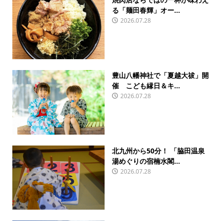
る「麺田春輝」オー...
2026.07.28
豊山八幡神社で「夏越大祓」開
催 こども縁日＆キ...
2026.07.28
北九州から50分！ 「脇田温泉
湯めぐりの宿楠水閣...
2026.07.28