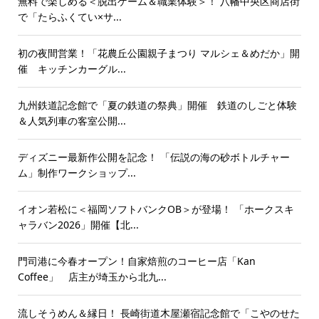
無料で楽しめる＜脱出ゲーム＆職業体験＞！ 八幡中央区商店街
で「たらふくてい×サ...
初の夜間営業！「花農丘公園親子まつり マルシェ＆めだか」開
催 キッチンカーグル...
九州鉄道記念館で「夏の鉄道の祭典」開催 鉄道のしごと体験
＆人気列車の客室公開...
ディズニー最新作公開を記念！ 「伝説の海の砂ボトルチャー
ム」制作ワークショップ...
イオン若松に＜福岡ソフトバンクOB＞が登場！ 「ホークスキ
ャラバン2026」開催【北...
門司港に今春オープン！自家焙煎のコーヒー店「Kan
Coffee」 店主が埼玉から北九...
流しそうめん＆縁日！ 長崎街道木屋瀬宿記念館で「こやのせた