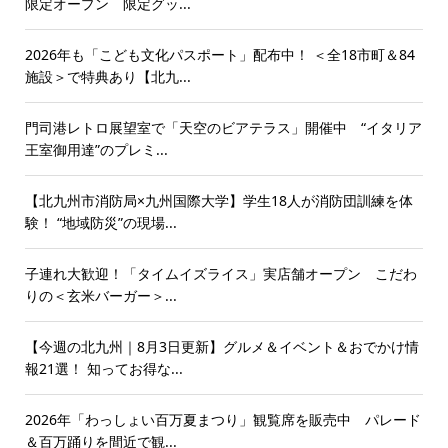
限定オープン 限定グッ...
2026年も「こども文化パスポート」配布中！ ＜全18市町＆84
施設＞で特典あり【北九...
門司港レトロ展望室で「天空のビアテラス」開催中 “イタリア
王室御用達”のプレミ...
【北九州市消防局×九州国際大学】学生18人が消防団訓練を体
験！ “地域防災”の現場...
子連れ大歓迎！「タイムイズライス」実店舗オープン こだわ
りの＜玄米バーガー＞...
【今週の北九州｜8月3日更新】グルメ＆イベント＆おでかけ情
報21選！ 知ってお得な...
2026年「わっしょい百万夏まつり」観覧席を販売中 パレード
＆百万踊りを間近で観...