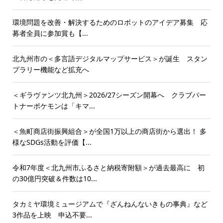
環境問題を改善・解決するためのロボットのアイデア募集 応
募者全員に参加賞も【...
北九州市の＜多言語デジタルマップサービス＞が誕生 スタン
プラリー機能など拡充へ
＜ギラヴァンツ北九州＞2026/27シーズン開幕へ クラブパー
トナーポケモンは「キマ...
＜魚町商店街振興組合＞が全国1万以上の商店街から選出！ 多
様なSDGs活動を評価【...
令和7年度＜北九州市ふるさと納税寄附額＞が過去最高に 初
の30億円突破＆件数は10...
タカミヤ環境ミュージアムで『ざんねんないきもの事典』など
3作品を上映 申込不要...