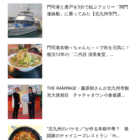
門司港と唐戸を5分で結ぶフェリー「関門
連絡船」に乗ってみた【北九州市門...
門司港名物＜ちゃんら～＞で街を元気に！
復活12年の「二代目 清美食堂」...
THE RAMPAGE・藤原樹さんが北九州市観
光大使就任 チャチャタウン小倉披露...
“北九州のバケモノ”が作る本格中華？ 格
闘家のチャイニーズレストラン「H...