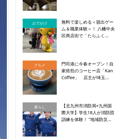
無料で楽しめる＜脱出ゲー
おでかけ
ム＆職業体験＞！ 八幡中央
区商店街で「たらふく...
門司港に今春オープン！自
グルメ
家焙煎のコーヒー店「Kan
Coffee」 店主が埼玉...
【北九州市消防局×九州国
暮らし
際大学】学生18人が消防団
訓練を体験！ “地域防災...