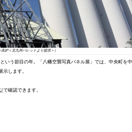
一高炉＜北九州パレットより提供＞）
0年という節目の年。「八幡空襲写真パネル展」では、中央町を
展示します。
ジ
で確認できます。