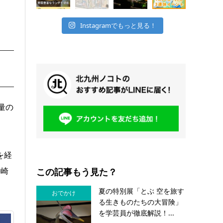
Instagramでもっと見る！
量の
を経
長崎
この記事もう見た？
夏の特別展「とぶ 空を旅す
おでかけ
る生きものたちの大冒険」
を学芸員が徹底解説！...