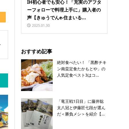
IH初心者でも安心！「充実のアフタ
ーフォローで料理上手に」購入者の
声【きゅうでんe-住まいる...
2025.01.30
おすすめ記事
絶対食べたい！ 「黒酢チキ
ン南蛮定食たかもとや」の
人気定食ベスト3はコ...
「竜王戦1日目」に藤井聡
太八冠と伊藤匠七段が選ん
だ＜勝負メシ＞を紹介【...