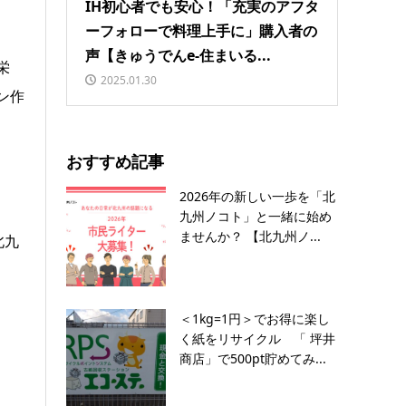
IH初心者でも安心！「充実のアフタ
ーフォローで料理上手に」購入者の
声【きゅうでんe-住まいる...
栄
2025.01.30
ン作
おすすめ記事
2026年の新しい一歩を「北
九州ノコト」と一緒に始め
ませんか？ 【北九州ノ...
北九
＜1kg=1円＞でお得に楽し
く紙をリサイクル 「 坪井
商店」で500pt貯めてみ...