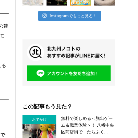
Instagramでもっと見る！
の建
モ
れる
この記事もう見た？
無料で楽しめる＜脱出ゲー
おでかけ
ム＆職業体験＞！ 八幡中央
区商店街で「たらふく...
場で