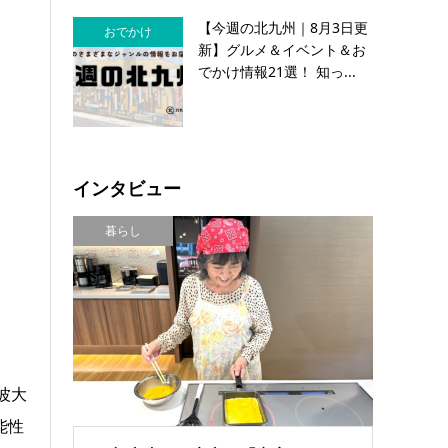
【今週の北九州｜8月3日更
おでかけ
新】グルメ＆イベント＆お
でかけ情報21選！ 知っ...
インタビュー
暮らし
波大
能性