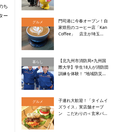
のち
ター
門司港に今春オープン！自
グルメ
家焙煎のコーヒー店「Kan
Coffee」 店主が埼玉...
【北九州市消防局×九州国
暮らし
際大学】学生18人が消防団
訓練を体験！ “地域防災...
子連れ大歓迎！「タイムイ
グルメ
ズライス」実店舗オープ
ン こだわりの＜玄米バ...