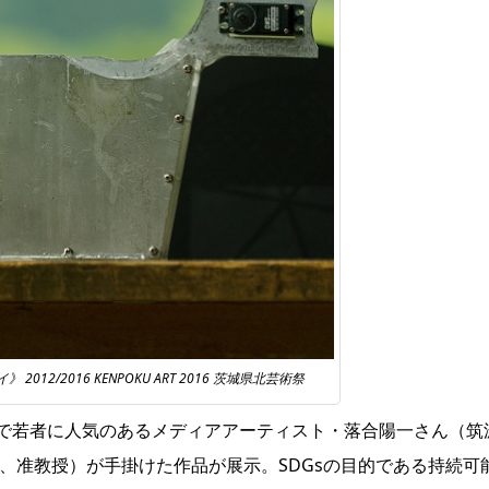
12/2016 KENPOKU ART 2016 茨城県北芸術祭
で若者に人気のあるメディアアーティスト・落合陽一さん（
筑
長、准教授
）が手掛けた作品が展示。SDGsの目的である持続可