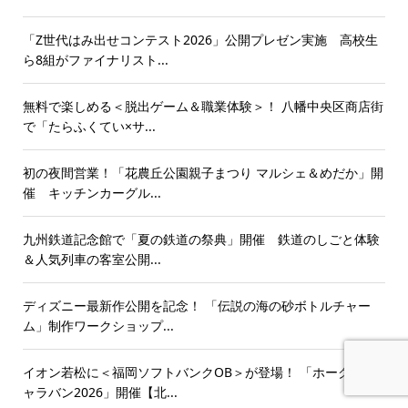
「Z世代はみ出せコンテスト2026」公開プレゼン実施 高校生
ら8組がファイナリスト...
無料で楽しめる＜脱出ゲーム＆職業体験＞！ 八幡中央区商店街
で「たらふくてい×サ...
初の夜間営業！「花農丘公園親子まつり マルシェ＆めだか」開
催 キッチンカーグル...
九州鉄道記念館で「夏の鉄道の祭典」開催 鉄道のしごと体験
＆人気列車の客室公開...
ディズニー最新作公開を記念！ 「伝説の海の砂ボトルチャー
ム」制作ワークショップ...
イオン若松に＜福岡ソフトバンクOB＞が登場！ 「ホークスキ
ャラバン2026」開催【北...