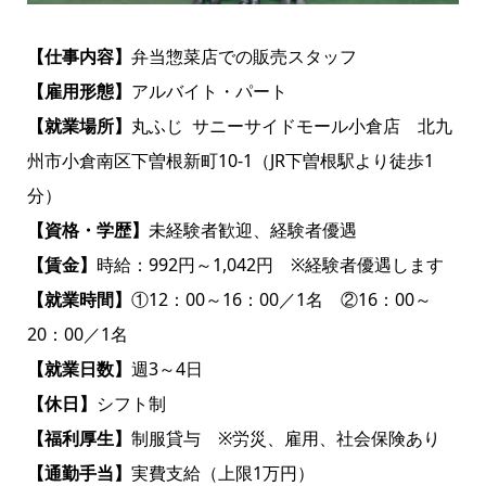
【仕事内容】
弁当惣菜店での販売スタッフ
【雇用形態】
アルバイト・パート
【就業場所】
丸ふじ サニーサイドモール小倉店 北九
州市小倉南区下曽根新町10-1（JR下曽根駅より徒歩1
分）
【資格・学歴】
未経験者歓迎、経験者優遇
【賃金】
時給：992円～1,042円 ※経験者優遇します
【就業時間】
①12：00～16：00／1名 ②16：00～
20：00／1名
【就業日数】
週3～4日
【休日】
シフト制
【福利厚生】
制服貸与 ※労災、雇用、社会保険あり
【通勤手当】
実費支給（上限1万円）