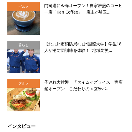
門司港に今春オープン！自家焙煎のコーヒ
グルメ
ー店「Kan Coffee」 店主が埼玉...
【北九州市消防局×九州国際大学】学生18
暮らし
人が消防団訓練を体験！ “地域防災...
子連れ大歓迎！「タイムイズライス」実店
グルメ
舗オープン こだわりの＜玄米バ...
インタビュー