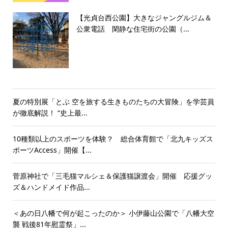
【光貞台西公園】大きなジャングルジム＆
公衆電話 閑静な住宅街の公園（...
夏の特別展「とぶ 空を旅する生きものたちの大冒険」を学芸員
が徹底解説！ “史上最...
10種類以上のスポーツを体験？ 総合体育館で「北九キッズス
ポーツAccess」開催【...
菅原神社で「三毛猫マルシェ＆保護猫譲渡会」開催 応援グッ
ズ＆ハンドメイド作品...
＜あの日八幡で何が起こったのか＞ 小伊藤山公園で「八幡大空
襲 戦後81年慰霊祭」...