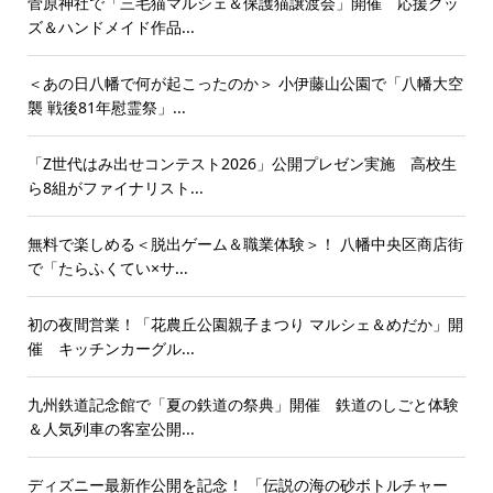
菅原神社で「三毛猫マルシェ＆保護猫譲渡会」開催 応援グッ
ズ＆ハンドメイド作品...
＜あの日八幡で何が起こったのか＞ 小伊藤山公園で「八幡大空
襲 戦後81年慰霊祭」...
「Z世代はみ出せコンテスト2026」公開プレゼン実施 高校生
ら8組がファイナリスト...
無料で楽しめる＜脱出ゲーム＆職業体験＞！ 八幡中央区商店街
で「たらふくてい×サ...
初の夜間営業！「花農丘公園親子まつり マルシェ＆めだか」開
催 キッチンカーグル...
九州鉄道記念館で「夏の鉄道の祭典」開催 鉄道のしごと体験
＆人気列車の客室公開...
ディズニー最新作公開を記念！ 「伝説の海の砂ボトルチャー