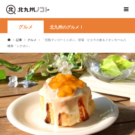
グルメ
北九州のグルメ！
記事
グルメ
「完熟マンゴーミニボン」登場 ビエラ小倉＆イオンモール八
幡東「シナボン」