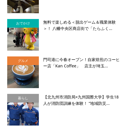
無料で楽しめる＜脱出ゲーム＆職業体験
おでかけ
＞！ 八幡中央区商店街で「たらふく...
門司港に今春オープン！自家焙煎のコーヒ
グルメ
ー店「Kan Coffee」 店主が埼玉...
【北九州市消防局×九州国際大学】学生18
暮らし
人が消防団訓練を体験！ “地域防災...