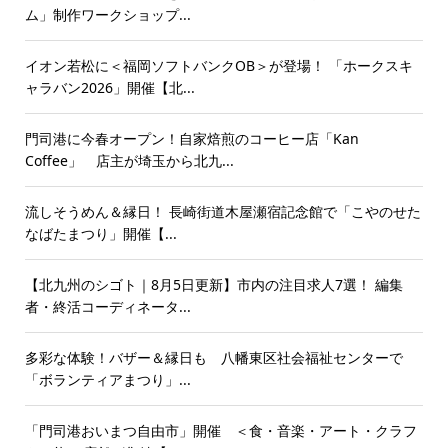
ム」制作ワークショップ...
イオン若松に＜福岡ソフトバンクOB＞が登場！ 「ホークスキ
ャラバン2026」開催【北...
門司港に今春オープン！自家焙煎のコーヒー店「Kan
Coffee」 店主が埼玉から北九...
流しそうめん＆縁日！ 長崎街道木屋瀬宿記念館で「こやのせた
なばたまつり」開催【...
【北九州のシゴト｜8月5日更新】市内の注目求人7選！ 編集
者・終活コーディネータ...
多彩な体験！バザー＆縁日も 八幡東区社会福祉センターで
「ボランティアまつり」...
「門司港おいまつ自由市」開催 ＜食・音楽・アート・クラフ