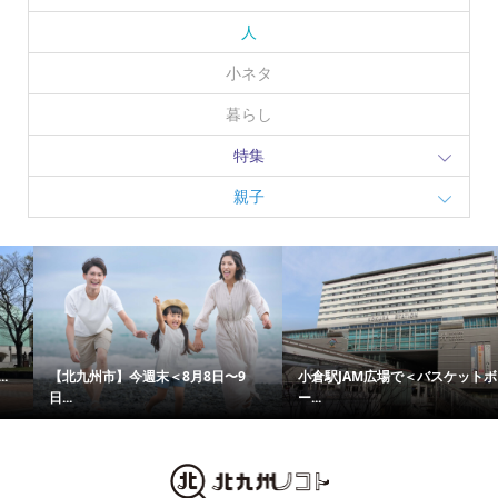
人
小ネタ
暮らし
特集
親子
【北九州市】今週末＜8月8日〜9
小倉駅JAM広場で＜バスケットボ
日...
ー...