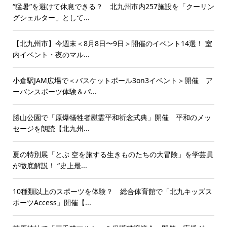
“猛暑”を避けて休息できる？ 北九州市内257施設を「クーリン
グシェルター」として...
【北九州市】今週末＜8月8日〜9日＞開催のイベント14選！ 室
内イベント・夜のマル...
小倉駅JAM広場で＜バスケットボール3on3イベント＞開催 ア
ーバンスポーツ体験＆パ...
勝山公園で「原爆犠牲者慰霊平和祈念式典」開催 平和のメッ
セージを朗読【北九州...
夏の特別展「とぶ 空を旅する生きものたちの大冒険」を学芸員
が徹底解説！ “史上最...
10種類以上のスポーツを体験？ 総合体育館で「北九キッズス
ポーツAccess」開催【...