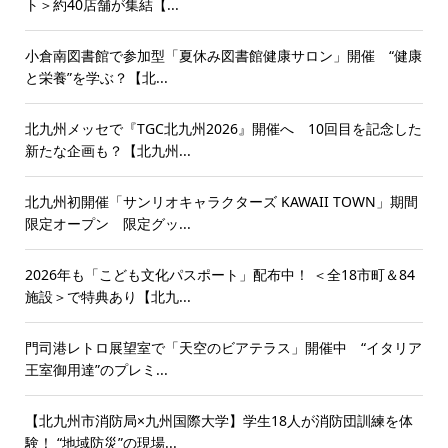
ト＞約40店舗が集結【...
小倉南図書館で参加型「夏休み図書館健康サロン」開催 “健康
と栄養”を学ぶ？【北...
北九州メッセで『TGC北九州2026』開催へ 10回目を記念した
新たな企画も？【北九州...
北九州初開催「サンリオキャラクターズ KAWAII TOWN」期間
限定オープン 限定グッ...
2026年も「こども文化パスポート」配布中！ ＜全18市町＆84
施設＞で特典あり【北九...
門司港レトロ展望室で「天空のビアテラス」開催中 “イタリア
王室御用達”のプレミ...
【北九州市消防局×九州国際大学】学生18人が消防団訓練を体
験！ “地域防災”の現場...