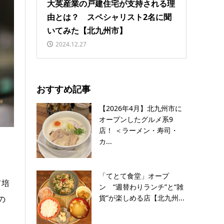
大英産業の戸建住宅が支持される理
由とは？ スペシャリスト2名に聞
いてみた【北九州市】
2024.12.27
おすすめ記事
【2026年4月】北九州市に
オープンしたグルメ系9
店！ ＜ラーメン・寿司・
カ...
「てとて食堂」オープ
て培
ン “週替わりランチ”と“雑
貨”が楽しめる店【北九州...
の