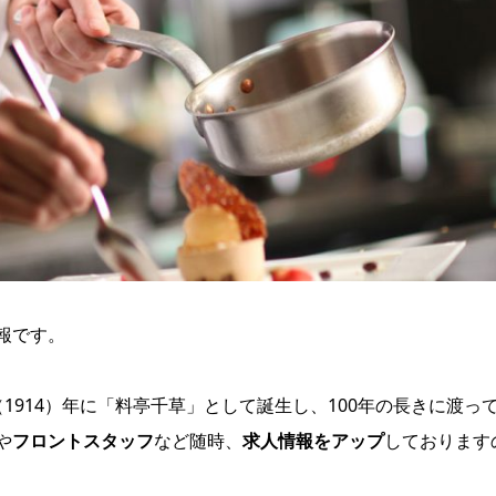
報です。
1914）年に「料亭千草」として誕生し、100年の長きに渡っ
や
フロントスタッフ
など随時、
求人情報をアップ
しております