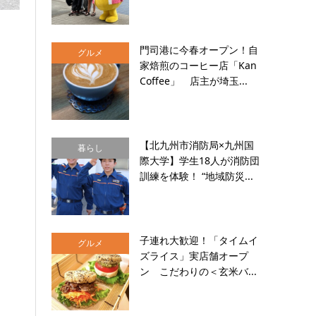
門司港に今春オープン！自
グルメ
家焙煎のコーヒー店「Kan
Coffee」 店主が埼玉...
【北九州市消防局×九州国
暮らし
際大学】学生18人が消防団
訓練を体験！ “地域防災...
子連れ大歓迎！「タイムイ
グルメ
ズライス」実店舗オープ
ン こだわりの＜玄米バ...