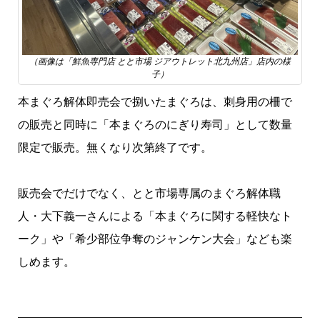
（画像は「鮮魚専門店 とと市場 ジアウトレット北九州店」店内の様
子）
本まぐろ解体即売会で捌いたまぐろは、刺身用の柵で
の販売と同時に「本まぐろのにぎり寿司」として数量
限定で販売。無くなり次第終了です。
販売会でだけでなく、とと市場専属のまぐろ解体職
人・大下義一さんによる「本まぐろに関する軽快なト
ーク」や「希少部位争奪のジャンケン大会」なども楽
しめます。