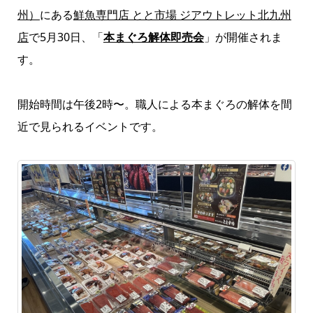
州）
にある
鮮魚専門店 とと市場 ジアウトレット北九州
店
で5月30日、「
本まぐろ解体即売会
」が開催されま
す。
開始時間は午後2時〜。職人による本まぐろの解体を間
近で見られるイベントです。