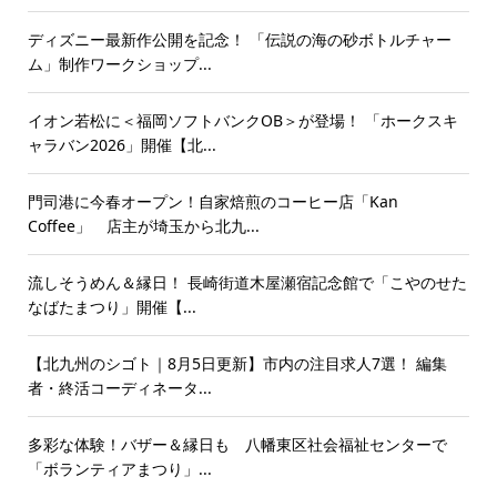
ディズニー最新作公開を記念！ 「伝説の海の砂ボトルチャー
ム」制作ワークショップ...
イオン若松に＜福岡ソフトバンクOB＞が登場！ 「ホークスキ
ャラバン2026」開催【北...
門司港に今春オープン！自家焙煎のコーヒー店「Kan
Coffee」 店主が埼玉から北九...
流しそうめん＆縁日！ 長崎街道木屋瀬宿記念館で「こやのせた
なばたまつり」開催【...
【北九州のシゴト｜8月5日更新】市内の注目求人7選！ 編集
者・終活コーディネータ...
多彩な体験！バザー＆縁日も 八幡東区社会福祉センターで
「ボランティアまつり」...