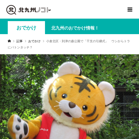
おでかけ
北九州のおでかけ情報！
記事
おでかけ
小倉北区・到津の森公園で「干支の引継式」 ウシからトラ
にバトンタッチ？