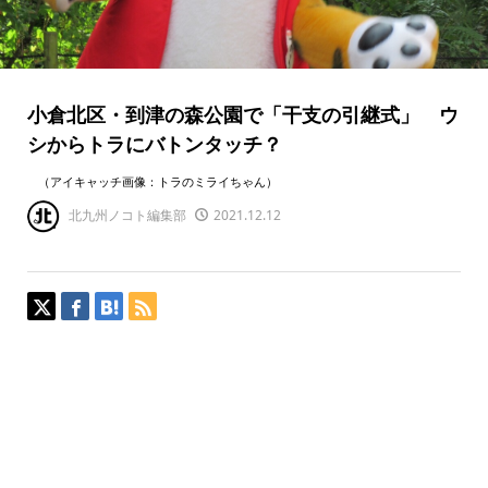
小倉北区・到津の森公園で「干支の引継式」 ウ
シからトラにバトンタッチ？
（アイキャッチ画像：トラのミライちゃん）
北九州ノコト編集部
2021.12.12