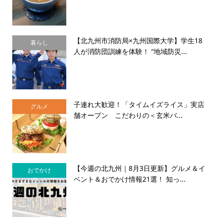
【北九州市消防局×九州国際大学】学生18
暮らし
人が消防団訓練を体験！ “地域防災...
子連れ大歓迎！「タイムイズライス」実店
グルメ
舗オープン こだわりの＜玄米バ...
【今週の北九州｜8月3日更新】グルメ＆イ
おでかけ
ベント＆おでかけ情報21選！ 知っ...