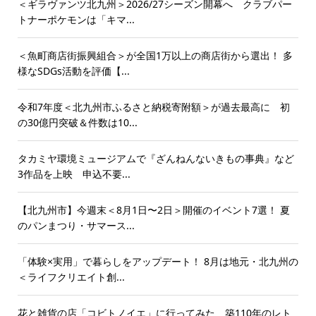
＜ギラヴァンツ北九州＞2026/27シーズン開幕へ クラブパー
トナーポケモンは「キマ...
＜魚町商店街振興組合＞が全国1万以上の商店街から選出！ 多
様なSDGs活動を評価【...
令和7年度＜北九州市ふるさと納税寄附額＞が過去最高に 初
の30億円突破＆件数は10...
タカミヤ環境ミュージアムで『ざんねんないきもの事典』など
3作品を上映 申込不要...
【北九州市】今週末＜8月1日〜2日＞開催のイベント7選！ 夏
のパンまつり・サマース...
「体験×実用」で暮らしをアップデート！ 8月は地元・北九州の
＜ライフクリエイト創...
花と雑貨の店「コビトノイエ」に行ってみた 築110年のレト