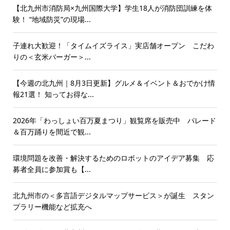
【北九州市消防局×九州国際大学】学生18人が消防団訓練を体
験！ “地域防災”の現場...
子連れ大歓迎！「タイムイズライス」実店舗オープン こだわ
りの＜玄米バーガー＞...
【今週の北九州｜8月3日更新】グルメ＆イベント＆おでかけ情
報21選！ 知ってお得な...
2026年「わっしょい百万夏まつり」観覧席を販売中 パレード
＆百万踊りを間近で観...
環境問題を改善・解決するためのロボットのアイデア募集 応
募者全員に参加賞も【...
北九州市の＜多言語デジタルマップサービス＞が誕生 スタン
プラリー機能など拡充へ