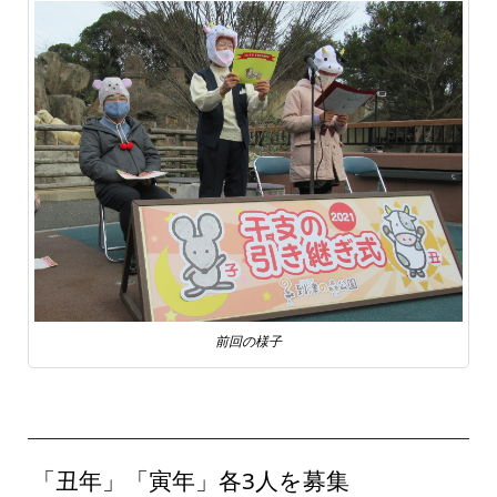
前回の様子
「丑年」「寅年」各3人を募集