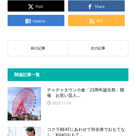
Post
Share
Hatena
RSS
関連記事一覧
チャチャタウン小倉「23周年誕生祭」開
催 お笑い芸人...
2023.11.19
コクラBEATにあわせて街全体でおもてな
し「KitaQおもて...