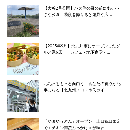
【大谷2号公園】バス停の目の前にある小
さな公園 階段を降りると遊具や広...
【2025年9月】北九州市にオープンしたグ
ルメ系6店！ カフェ・地下食堂・...
北九州をもっと面白く！あなたの視点が記
事になる【北九州ノコト市民ライ...
「やまやうどん」オープン 土日祝日限定
で＜チキン南蛮ぶっかけ＞が味わ...