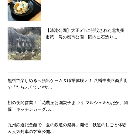
【清滝公園】大正5年に開設された北九州
市第一号の都市公園 園内に石造り...
無料で楽しめる＜脱出ゲーム＆職業体験＞！ 八幡中央区商店街
で「たらふくてい×サ...
初の夜間営業！「花農丘公園親子まつり マルシェ＆めだか」開
催 キッチンカーグル...
九州鉄道記念館で「夏の鉄道の祭典」開催 鉄道のしごと体験
＆人気列車の客室公開...