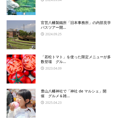
官営八幡製鐵所「旧本事務所」の内部見学
バスツアー開...
2024.09.25
「若松トマト」を使った限定メニューが多
数登場 グル...
2023.04.09
豊山八幡神社で「神社 de マルシェ」開
催 グルメ＆雑...
2025.04.23