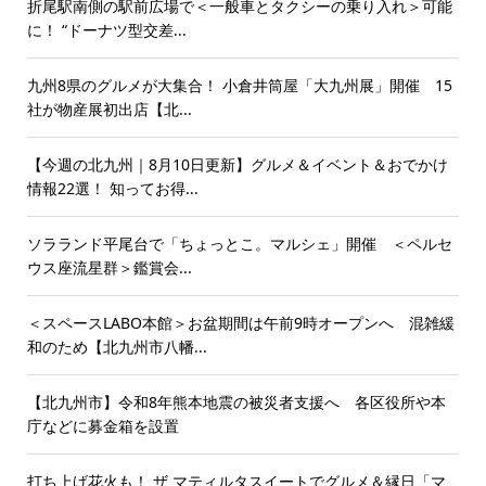
折尾駅南側の駅前広場で＜一般車とタクシーの乗り入れ＞可能
に！ “ドーナツ型交差...
九州8県のグルメが大集合！ 小倉井筒屋「大九州展」開催 15
社が物産展初出店【北...
【今週の北九州｜8月10日更新】グルメ＆イベント＆おでかけ
情報22選！ 知ってお得...
ソラランド平尾台で「ちょっとこ。マルシェ」開催 ＜ペルセ
ウス座流星群＞鑑賞会...
＜スペースLABO本館＞お盆期間は午前9時オープンへ 混雑緩
和のため【北九州市八幡...
【北九州市】令和8年熊本地震の被災者支援へ 各区役所や本
庁などに募金箱を設置
打ち上げ花火も！ ザ マティルタスイートでグルメ＆縁日「マ