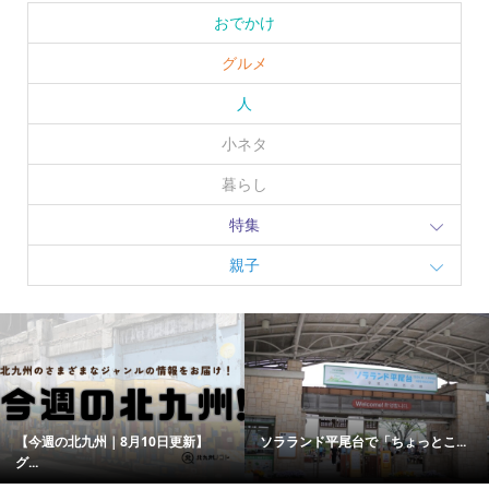
おでかけ
グルメ
人
小ネタ
暮らし
特集
親子
【今週の北九州｜8月10日更新】
ソラランド平尾台で「ちょっとこ...
グ...