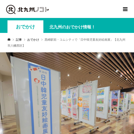
おでかけ
北九州のおでかけ情報！
記事
おでかけ
黒崎駅前・コムシティで「日中韓児童友好絵画展」【北九州
市八幡西区】