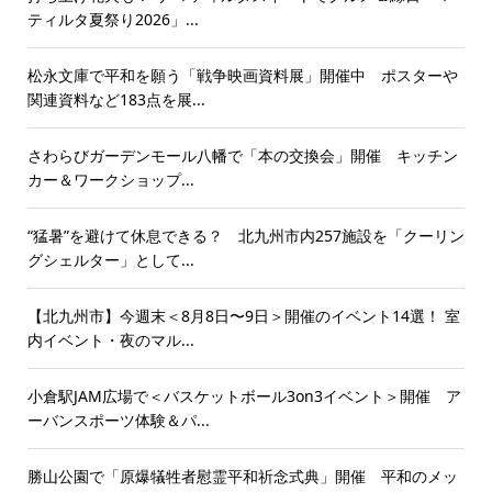
ティルタ夏祭り2026」...
松永文庫で平和を願う「戦争映画資料展」開催中 ポスターや
関連資料など183点を展...
さわらびガーデンモール八幡で「本の交換会」開催 キッチン
カー＆ワークショップ...
“猛暑”を避けて休息できる？ 北九州市内257施設を「クーリン
グシェルター」として...
【北九州市】今週末＜8月8日〜9日＞開催のイベント14選！ 室
内イベント・夜のマル...
小倉駅JAM広場で＜バスケットボール3on3イベント＞開催 ア
ーバンスポーツ体験＆パ...
勝山公園で「原爆犠牲者慰霊平和祈念式典」開催 平和のメッ