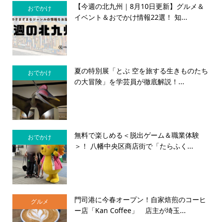
【今週の北九州｜8月10日更新】グルメ＆
おでかけ
イベント＆おでかけ情報22選！ 知...
夏の特別展「とぶ 空を旅する生きものたち
おでかけ
の大冒険」を学芸員が徹底解説！...
無料で楽しめる＜脱出ゲーム＆職業体験
おでかけ
＞！ 八幡中央区商店街で「たらふく...
門司港に今春オープン！自家焙煎のコーヒ
グルメ
ー店「Kan Coffee」 店主が埼玉...