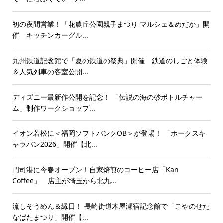
初の夜間営業！「花農丘公園親子まつり マルシェ＆めだか」開
催 キッチンカーグル...
九州鉄道記念館で「夏の鉄道の祭典」開催 鉄道のしごと体験
＆人気列車の客室公開...
ディズニー最新作公開を記念！ 「伝説の海の砂ボトルチャー
ム」制作ワークショップ...
イオン若松に＜福岡ソフトバンクOB＞が登場！ 「ホークスキ
ャラバン2026」開催【北...
門司港に今春オープン！自家焙煎のコーヒー店「Kan
Coffee」 店主が埼玉から北九...
流しそうめん＆縁日！ 長崎街道木屋瀬宿記念館で「こやのせた
なばたまつり」開催【...