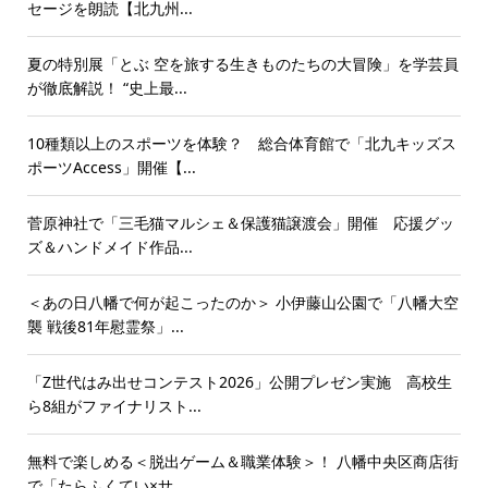
セージを朗読【北九州...
夏の特別展「とぶ 空を旅する生きものたちの大冒険」を学芸員
が徹底解説！ “史上最...
10種類以上のスポーツを体験？ 総合体育館で「北九キッズス
ポーツAccess」開催【...
菅原神社で「三毛猫マルシェ＆保護猫譲渡会」開催 応援グッ
ズ＆ハンドメイド作品...
＜あの日八幡で何が起こったのか＞ 小伊藤山公園で「八幡大空
襲 戦後81年慰霊祭」...
「Z世代はみ出せコンテスト2026」公開プレゼン実施 高校生
ら8組がファイナリスト...
無料で楽しめる＜脱出ゲーム＆職業体験＞！ 八幡中央区商店街
で「たらふくてい×サ...