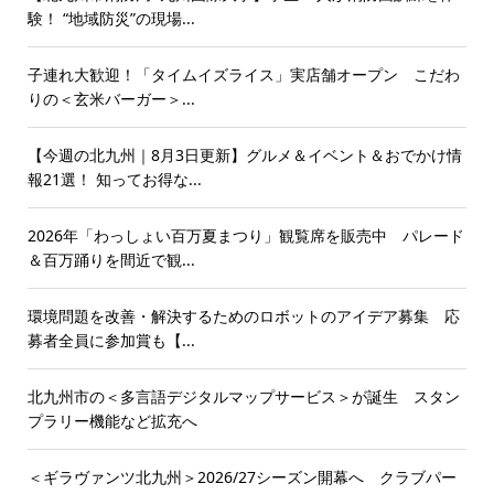
験！ “地域防災”の現場...
子連れ大歓迎！「タイムイズライス」実店舗オープン こだわ
りの＜玄米バーガー＞...
【今週の北九州｜8月3日更新】グルメ＆イベント＆おでかけ情
報21選！ 知ってお得な...
2026年「わっしょい百万夏まつり」観覧席を販売中 パレード
＆百万踊りを間近で観...
環境問題を改善・解決するためのロボットのアイデア募集 応
募者全員に参加賞も【...
北九州市の＜多言語デジタルマップサービス＞が誕生 スタン
プラリー機能など拡充へ
＜ギラヴァンツ北九州＞2026/27シーズン開幕へ クラブパー