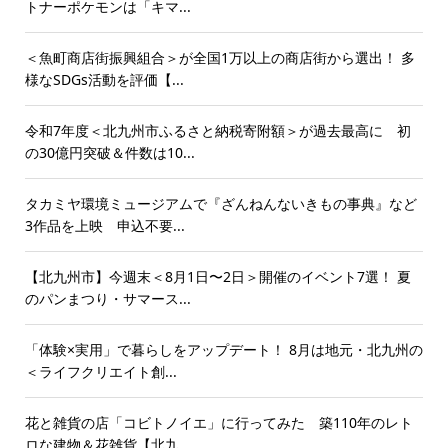
トナーポケモンは「キマ...
＜魚町商店街振興組合＞が全国1万以上の商店街から選出！ 多
様なSDGs活動を評価【...
令和7年度＜北九州市ふるさと納税寄附額＞が過去最高に 初
の30億円突破＆件数は10...
タカミヤ環境ミュージアムで『ざんねんないきもの事典』など
3作品を上映 申込不要...
【北九州市】今週末＜8月1日〜2日＞開催のイベント7選！ 夏
のパンまつり・サマース...
「体験×実用」で暮らしをアップデート！ 8月は地元・北九州の
＜ライフクリエイト創...
花と雑貨の店「コビトノイエ」に行ってみた 築110年のレト
ロな建物＆花雑貨【北九...