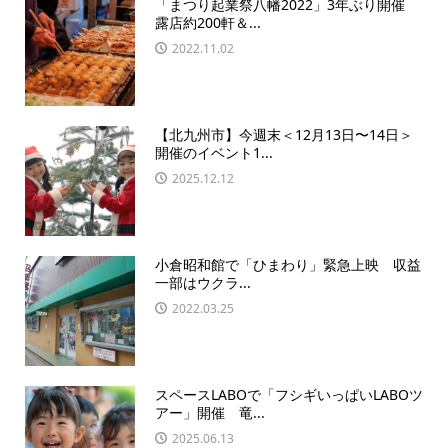
「まつり起業祭八幡2022」3年ぶり開催
露店約200軒＆...
2022.11.02
【北九州市】今週末＜12月13日〜14日＞
開催のイベント1...
2025.12.12
小倉昭和館で「ひまわり」緊急上映 収益
一部はウクラ...
2022.03.25
スペースLABOで「フシギいっぱいLABOツ
アー」開催 竜...
2025.06.13