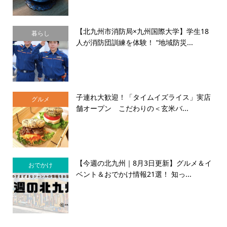
【北九州市消防局×九州国際大学】学生18
暮らし
人が消防団訓練を体験！ “地域防災...
子連れ大歓迎！「タイムイズライス」実店
グルメ
舗オープン こだわりの＜玄米バ...
【今週の北九州｜8月3日更新】グルメ＆イ
おでかけ
ベント＆おでかけ情報21選！ 知っ...