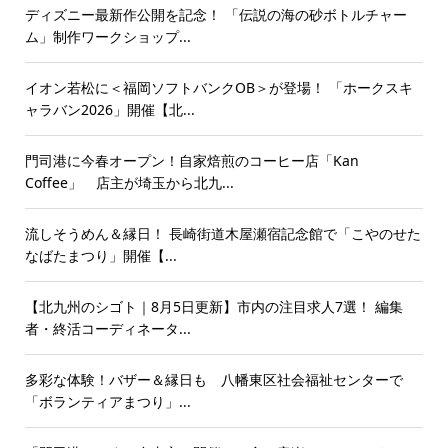
ディズニー最新作公開を記念！ 「伝説の海の砂ボトルチャー
ム」制作ワークショップ...
イオン若松に＜福岡ソフトバンクOB＞が登場！ 「ホークスキ
ャラバン2026」開催【北...
門司港に今春オープン！自家焙煎のコーヒー店「Kan
Coffee」 店主が埼玉から北九...
流しそうめん＆縁日！ 長崎街道木屋瀬宿記念館で「こやのせた
なばたまつり」開催【...
【北九州のシゴト｜8月5日更新】市内の注目求人7選！ 編集
者・終活コーディネータ...
多彩な体験！バザー＆縁日も 八幡東区社会福祉センターで
「ボランティアまつり」...