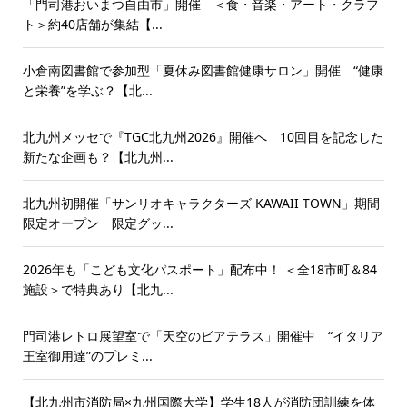
「門司港おいまつ自由市」開催 ＜食・音楽・アート・クラフ
ト＞約40店舗が集結【...
小倉南図書館で参加型「夏休み図書館健康サロン」開催 “健康
と栄養”を学ぶ？【北...
北九州メッセで『TGC北九州2026』開催へ 10回目を記念した
新たな企画も？【北九州...
北九州初開催「サンリオキャラクターズ KAWAII TOWN」期間
限定オープン 限定グッ...
2026年も「こども文化パスポート」配布中！ ＜全18市町＆84
施設＞で特典あり【北九...
門司港レトロ展望室で「天空のビアテラス」開催中 “イタリア
王室御用達”のプレミ...
【北九州市消防局×九州国際大学】学生18人が消防団訓練を体