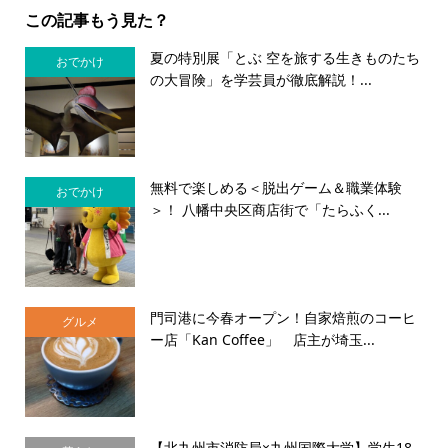
この記事もう見た？
夏の特別展「とぶ 空を旅する生きものたち
おでかけ
の大冒険」を学芸員が徹底解説！...
無料で楽しめる＜脱出ゲーム＆職業体験
おでかけ
＞！ 八幡中央区商店街で「たらふく...
門司港に今春オープン！自家焙煎のコーヒ
グルメ
ー店「Kan Coffee」 店主が埼玉...
【北九州市消防局×九州国際大学】学生18