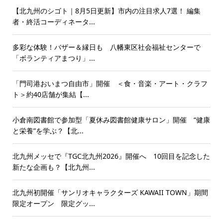
【北九州のシゴト｜8月5日更新】市内の注目求人7選！ 編集
者・終活コーディネータ...
多彩な体験！バザー＆縁日も 八幡東区社会福祉センターで
「ボランティアまつり」...
「門司港おいまつ自由市」開催 ＜食・音楽・アート・クラフ
ト＞約40店舗が集結【...
小倉南図書館で参加型「夏休み図書館健康サロン」開催 “健康
と栄養”を学ぶ？【北...
北九州メッセで『TGC北九州2026』開催へ 10回目を記念した
新たな企画も？【北九州...
北九州初開催「サンリオキャラクターズ KAWAII TOWN」期間
限定オープン 限定グッ...