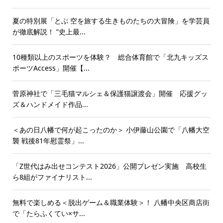
夏の特別展「とぶ 空を旅する生きものたちの大冒険」を学芸員
が徹底解説！ “史上最...
10種類以上のスポーツを体験？ 総合体育館で「北九キッズス
ポーツAccess」開催【...
菅原神社で「三毛猫マルシェ＆保護猫譲渡会」開催 応援グッ
ズ＆ハンドメイド作品...
＜あの日八幡で何が起こったのか＞ 小伊藤山公園で「八幡大空
襲 戦後81年慰霊祭」...
「Z世代はみ出せコンテスト2026」公開プレゼン実施 高校生
ら8組がファイナリスト...
無料で楽しめる＜脱出ゲーム＆職業体験＞！ 八幡中央区商店街
で「たらふくてい×サ...