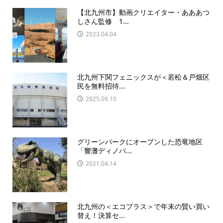
【北九州市】動画クリエイター・あああつ
しさん監修 1...
2023.04.04
北九州下関フェニックスが＜若松＆戸畑区
民を無料招待...
2025.09.10
グリーンパークにオープンした恐竜地区
「響灘ディノパ...
2021.04.14
北九州の＜エコプラス＞で年末の賢い買い
替え！決算セ...