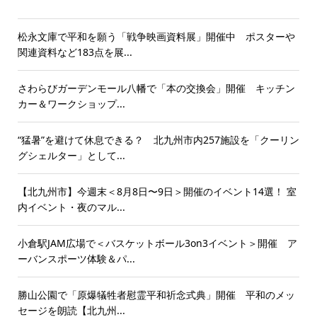
松永文庫で平和を願う「戦争映画資料展」開催中 ポスターや
関連資料など183点を展...
さわらびガーデンモール八幡で「本の交換会」開催 キッチン
カー＆ワークショップ...
“猛暑”を避けて休息できる？ 北九州市内257施設を「クーリン
グシェルター」として...
【北九州市】今週末＜8月8日〜9日＞開催のイベント14選！ 室
内イベント・夜のマル...
小倉駅JAM広場で＜バスケットボール3on3イベント＞開催 ア
ーバンスポーツ体験＆パ...
勝山公園で「原爆犠牲者慰霊平和祈念式典」開催 平和のメッ
セージを朗読【北九州...