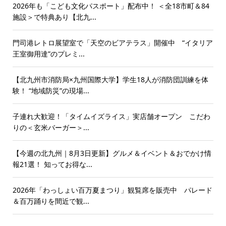
2026年も「こども文化パスポート」配布中！ ＜全18市町＆84
施設＞で特典あり【北九...
門司港レトロ展望室で「天空のビアテラス」開催中 “イタリア
王室御用達”のプレミ...
【北九州市消防局×九州国際大学】学生18人が消防団訓練を体
験！ “地域防災”の現場...
子連れ大歓迎！「タイムイズライス」実店舗オープン こだわ
りの＜玄米バーガー＞...
【今週の北九州｜8月3日更新】グルメ＆イベント＆おでかけ情
報21選！ 知ってお得な...
2026年「わっしょい百万夏まつり」観覧席を販売中 パレード
＆百万踊りを間近で観...