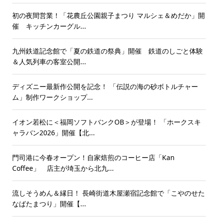
初の夜間営業！「花農丘公園親子まつり マルシェ＆めだか」開
催 キッチンカーグル...
九州鉄道記念館で「夏の鉄道の祭典」開催 鉄道のしごと体験
＆人気列車の客室公開...
ディズニー最新作公開を記念！ 「伝説の海の砂ボトルチャー
ム」制作ワークショップ...
イオン若松に＜福岡ソフトバンクOB＞が登場！ 「ホークスキ
ャラバン2026」開催【北...
門司港に今春オープン！自家焙煎のコーヒー店「Kan
Coffee」 店主が埼玉から北九...
流しそうめん＆縁日！ 長崎街道木屋瀬宿記念館で「こやのせた
なばたまつり」開催【...