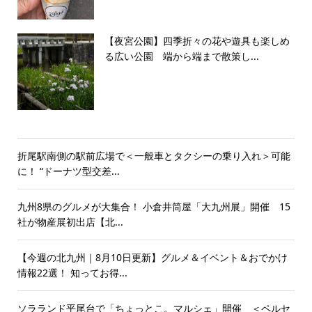
【夜宮公園】四季折々の花や遊具も楽しめ
る広い公園 端から端まで散策し...
折尾駅南側の駅前広場で＜一般車とタクシーの乗り入れ＞可能
に！ “ドーナツ型交差...
九州8県のグルメが大集合！ 小倉井筒屋「大九州展」開催 15
社が物産展初出店【北...
【今週の北九州｜8月10日更新】グルメ＆イベント＆おでかけ
情報22選！ 知ってお得...
ソラランド平尾台で「ちょっとこ。マルシェ」開催 ＜ペルセ