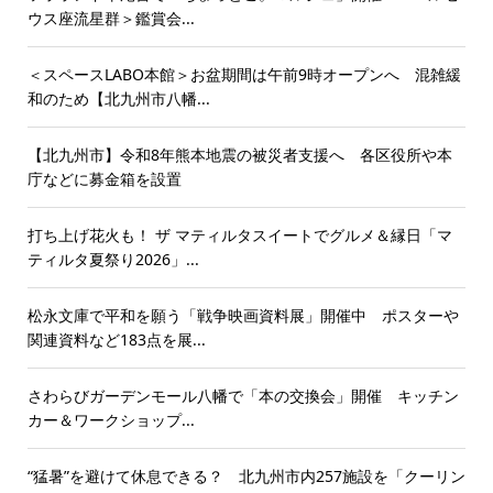
ウス座流星群＞鑑賞会...
＜スペースLABO本館＞お盆期間は午前9時オープンへ 混雑緩
和のため【北九州市八幡...
【北九州市】令和8年熊本地震の被災者支援へ 各区役所や本
庁などに募金箱を設置
打ち上げ花火も！ ザ マティルタスイートでグルメ＆縁日「マ
ティルタ夏祭り2026」...
松永文庫で平和を願う「戦争映画資料展」開催中 ポスターや
関連資料など183点を展...
さわらびガーデンモール八幡で「本の交換会」開催 キッチン
カー＆ワークショップ...
“猛暑”を避けて休息できる？ 北九州市内257施設を「クーリン