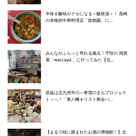
辛味＆酸味がクセになる＜酸辣湯＞！ 黒崎
の本格的中華料理店「龍鶴園」に...
みんながふらっと寄れる拠点！守恒の 雑貨
屋「waccaya.」に行ってみた【北...
収益は北九州市の＜希望のまちプロジェク
ト＞へ！「東八幡キリスト教会バ...
【まるで緑に囲まれたお酒の博物館！】北