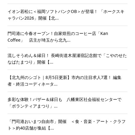
イオン若松に＜福岡ソフトバンクOB＞が登場！ 「ホークスキ
ャラバン2026」開催【北...
門司港に今春オープン！自家焙煎のコーヒー店「Kan
Coffee」 店主が埼玉から北九...
流しそうめん＆縁日！ 長崎街道木屋瀬宿記念館で「こやのせた
なばたまつり」開催【...
【北九州のシゴト｜8月5日更新】市内の注目求人7選！ 編集
者・終活コーディネータ...
多彩な体験！バザー＆縁日も 八幡東区社会福祉センターで
「ボランティアまつり」...
「門司港おいまつ自由市」開催 ＜食・音楽・アート・クラフ
ト＞約40店舗が集結【...