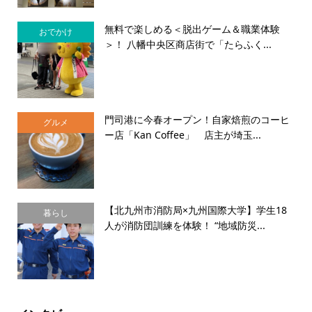
無料で楽しめる＜脱出ゲーム＆職業体験
おでかけ
＞！ 八幡中央区商店街で「たらふく...
門司港に今春オープン！自家焙煎のコーヒ
グルメ
ー店「Kan Coffee」 店主が埼玉...
【北九州市消防局×九州国際大学】学生18
暮らし
人が消防団訓練を体験！ “地域防災...