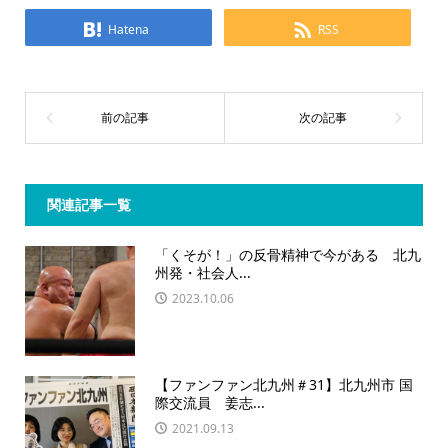
Hatena
RSS
関連記事一覧
「くそが！」の反骨精神で今がある 北九
州発・社会人...
2023.10.06
【ファンファン北九州＃31】北九州市 国
際交流員 姜志...
2021.09.13