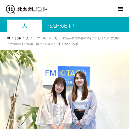
人
北九州のヒト！
記事
人
「ツール・ド・九州」に活かす大学生のアイデアとは？／北九州市
立大学地域創生学群・南ゼミの皆さん【FORZA KITAQ】