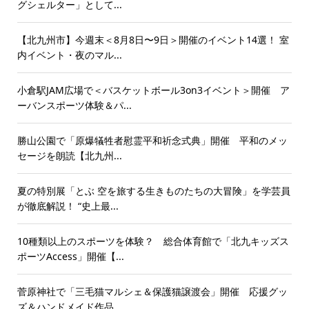
グシェルター」として...
【北九州市】今週末＜8月8日〜9日＞開催のイベント14選！ 室
内イベント・夜のマル...
小倉駅JAM広場で＜バスケットボール3on3イベント＞開催 ア
ーバンスポーツ体験＆パ...
勝山公園で「原爆犠牲者慰霊平和祈念式典」開催 平和のメッ
セージを朗読【北九州...
夏の特別展「とぶ 空を旅する生きものたちの大冒険」を学芸員
が徹底解説！ “史上最...
10種類以上のスポーツを体験？ 総合体育館で「北九キッズス
ポーツAccess」開催【...
菅原神社で「三毛猫マルシェ＆保護猫譲渡会」開催 応援グッ
ズ＆ハンドメイド作品...