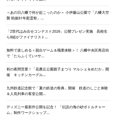
＜あの日八幡で何が起こったのか＞ 小伊藤山公園で「八幡大空
襲 戦後81年慰霊祭」...
「Z世代はみ出せコンテスト2026」公開プレゼン実施 高校生
ら8組がファイナリスト...
無料で楽しめる＜脱出ゲーム＆職業体験＞！ 八幡中央区商店街
で「たらふくてい×サ...
初の夜間営業！「花農丘公園親子まつり マルシェ＆めだか」開
催 キッチンカーグル...
九州鉄道記念館で「夏の鉄道の祭典」開催 鉄道のしごと体験
＆人気列車の客室公開...
ディズニー最新作公開を記念！ 「伝説の海の砂ボトルチャー
ム」制作ワークショップ...