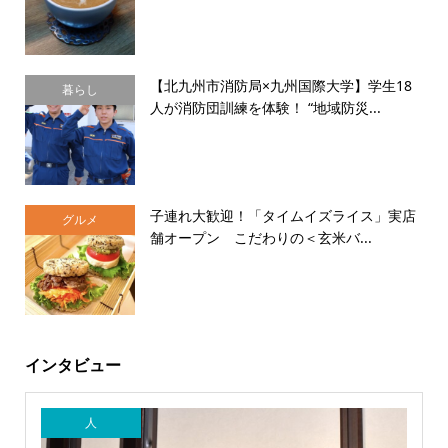
【北九州市消防局×九州国際大学】学生18
暮らし
人が消防団訓練を体験！ “地域防災...
子連れ大歓迎！「タイムイズライス」実店
グルメ
舗オープン こだわりの＜玄米バ...
インタビュー
人