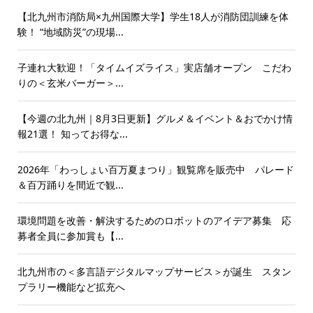
【北九州市消防局×九州国際大学】学生18人が消防団訓練を体
験！ “地域防災”の現場...
子連れ大歓迎！「タイムイズライス」実店舗オープン こだわ
りの＜玄米バーガー＞...
【今週の北九州｜8月3日更新】グルメ＆イベント＆おでかけ情
報21選！ 知ってお得な...
2026年「わっしょい百万夏まつり」観覧席を販売中 パレード
＆百万踊りを間近で観...
環境問題を改善・解決するためのロボットのアイデア募集 応
募者全員に参加賞も【...
北九州市の＜多言語デジタルマップサービス＞が誕生 スタン
プラリー機能など拡充へ