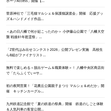
ポーツAccess」開催【...
菅原神社で「三毛猫マルシェ＆保護猫譲渡会」開催 応援グッ
ズ＆ハンドメイド作品...
＜あの日八幡で何が起こったのか＞ 小伊藤山公園で「八幡大空
襲 戦後81年慰霊祭」...
「Z世代はみ出せコンテスト2026」公開プレゼン実施 高校生
ら8組がファイナリスト...
無料で楽しめる＜脱出ゲーム＆職業体験＞！ 八幡中央区商店街
で「たらふくてい×サ...
初の夜間営業！「花農丘公園親子まつり マルシェ＆めだか」開
催 キッチンカーグル...
九州鉄道記念館で「夏の鉄道の祭典」開催 鉄道のしごと体験
＆人気列車の客室公開...