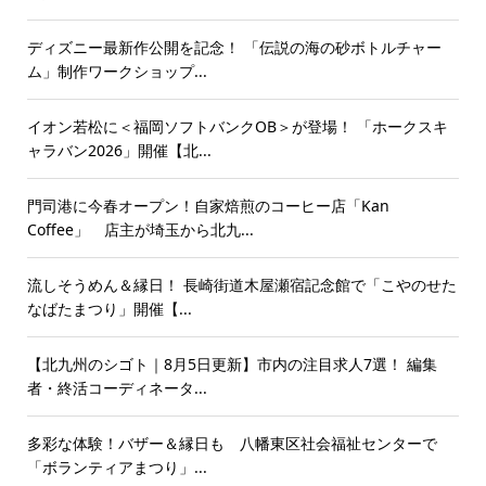
ディズニー最新作公開を記念！ 「伝説の海の砂ボトルチャー
ム」制作ワークショップ...
イオン若松に＜福岡ソフトバンクOB＞が登場！ 「ホークスキ
ャラバン2026」開催【北...
門司港に今春オープン！自家焙煎のコーヒー店「Kan
Coffee」 店主が埼玉から北九...
流しそうめん＆縁日！ 長崎街道木屋瀬宿記念館で「こやのせた
なばたまつり」開催【...
【北九州のシゴト｜8月5日更新】市内の注目求人7選！ 編集
者・終活コーディネータ...
多彩な体験！バザー＆縁日も 八幡東区社会福祉センターで
「ボランティアまつり」...