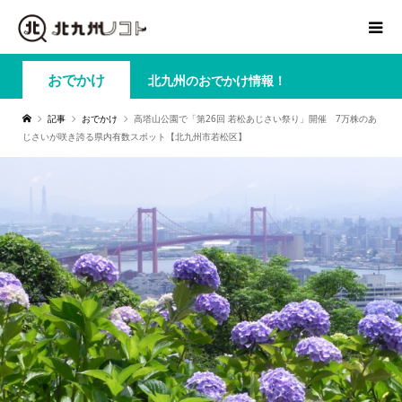
おでかけ
北九州のおでかけ情報！
記事
おでかけ
高塔山公園で「第26回 若松あじさい祭り」開催 7万株のあ
じさいが咲き誇る県内有数スポット【北九州市若松区】