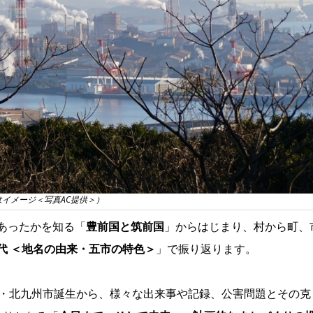
はイメージ＜写真AC提供＞）
あったかを知る「
豊前国と筑前国
」からはじまり、村から町、
代 ＜地名の由来・五市の特色＞
」で振り返ります。
・北九州市誕生から、様々な出来事や記録、公害問題とその克