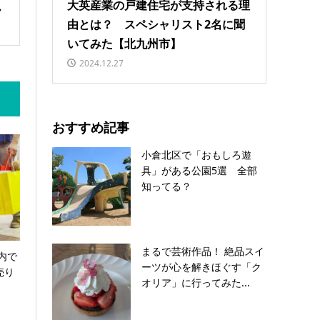
大英産業の戸建住宅が支持される理
由とは？ スペシャリスト2名に聞
いてみた【北九州市】
2024.12.27
おすすめ記事
小倉北区で「おもしろ遊
具」がある公園5選 全部
知ってる？
まるで芸術作品！ 絶品スイ
内で
ーツが心を解きほぐす「ク
売り
オリア」に行ってみた...