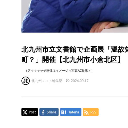
北九州市立文書館で企画展「温故
町？」開催【北九州市小倉北区】
（アイキャッチ画像はイメージ＜写真AC提供＞）
北九州ノコト編集部
2024.09.17
Post
Share
Hatena
RSS