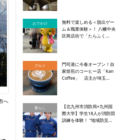
無料で楽しめる＜脱出ゲー
おでかけ
ム＆職業体験＞！ 八幡中央
区商店街で「たらふく...
門司港に今春オープン！自
グルメ
家焙煎のコーヒー店「Kan
Coffee」 店主が埼玉...
市へ
【北九州市消防局×九州国
暮らし
際大学】学生18人が消防団
訓練を体験！ “地域防災...