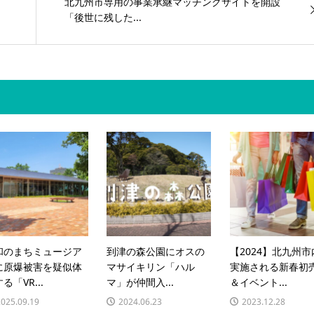
北九州市専用の事業承継マッチングサイトを開設
「後世に残した...
和のまちミュージア
到津の森公園にオスの
【2024】北九州市
に原爆被害を疑似体
マサイキリン「ハル
実施される新春初
る「VR...
マ」が仲間入...
＆イベント...
2025.09.19
2024.06.23
2023.12.28