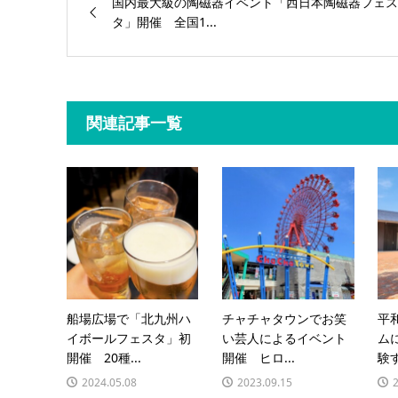
国内最大級の陶磁器イベント「西日本陶磁器フェス
タ」開催 全国1...
関連記事一覧
船場広場で「北九州ハ
チャチャタウンでお笑
平
イボールフェスタ」初
い芸人によるイベント
ム
開催 20種...
開催 ヒロ...
験す
2024.05.08
2023.09.15