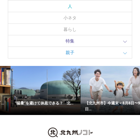
人
小ネタ
暮らし
特集
親子
“猛暑”を避けて休息できる？ 北...
【北九州市】今週末＜8月8日〜9
日...