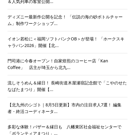
＆人気列車の客室公開...
ディズニー最新作公開を記念！ 「伝説の海の砂ボトルチャー
ム」制作ワークショップ...
イオン若松に＜福岡ソフトバンクOB＞が登場！ 「ホークスキ
ャラバン2026」開催【北...
門司港に今春オープン！自家焙煎のコーヒー店「Kan
Coffee」 店主が埼玉から北九...
流しそうめん＆縁日！ 長崎街道木屋瀬宿記念館で「こやのせた
なばたまつり」開催【...
【北九州のシゴト｜8月5日更新】市内の注目求人7選！ 編集
者・終活コーディネータ...
多彩な体験！バザー＆縁日も 八幡東区社会福祉センターで
「ボランティアまつり」...