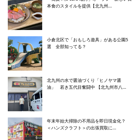
本食のスタイルを提供【北九州...
小倉北区で「おもしろ遊具」がある公園5
選 全部知ってる？
北九州の水で醤油づくり「ヒノヤマ醤
油」 若き五代目奮闘中 【北九州市八...
年末年始大掃除の不用品を即日現金化？
＜ハンズクラフト＞の出張買取に...