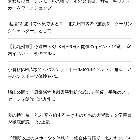
さわらびガーデンモール八幡で「本の交換会」開催 キッチン
カー＆ワークショップ...
“猛暑”を避けて休息できる？ 北九州市内257施設を「クーリン
グシェルター」として...
【北九州市】今週末＜8月8日〜9日＞開催のイベント14選！ 室
内イベント・夜のマル...
小倉駅JAM広場で＜バスケットボール3on3イベント＞開催 ア
ーバンスポーツ体験＆パ...
勝山公園で「原爆犠牲者慰霊平和祈念式典」開催 平和のメッ
セージを朗読【北九州...
夏の特別展「とぶ 空を旅する生きものたちの大冒険」を学芸員
が徹底解説！ “史上最...
10種類以上のスポーツを体験？ 総合体育館で「北九キッズス