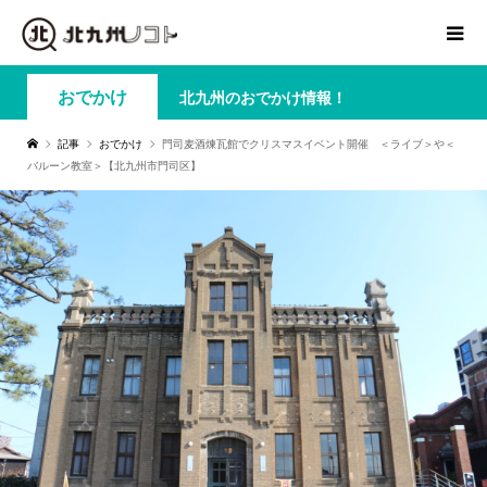
おでかけ
北九州のおでかけ情報！
記事
おでかけ
門司麦酒煉瓦館でクリスマスイベント開催 ＜ライブ＞や＜
バルーン教室＞【北九州市門司区】