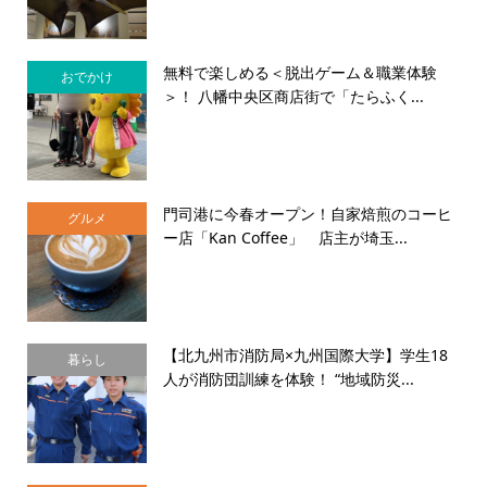
無料で楽しめる＜脱出ゲーム＆職業体験
おでかけ
＞！ 八幡中央区商店街で「たらふく...
門司港に今春オープン！自家焙煎のコーヒ
グルメ
ー店「Kan Coffee」 店主が埼玉...
【北九州市消防局×九州国際大学】学生18
暮らし
人が消防団訓練を体験！ “地域防災...