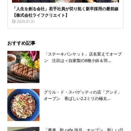
「人生を創る会社」若手社員が切り拓く新卒採用の最前線
【株式会社ライフクリエイト】
2025.01.31
おすすめ記事
「ステーキバンケット」店名変えてオープ
ン 注目は＜自家製の8種小鉢＆羽...
グリル・ド・スパゲッティの店「アンド」
オープン 香ばしい2.2ミリの極太...
「蕎麦 . 和 cafe 瑞月」オープン 新しい日