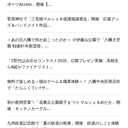
ポーツAccess」開催【...
菅原神社で「三毛猫マルシェ＆保護猫譲渡会」開催 応援グッ
ズ＆ハンドメイド作品...
＜あの日八幡で何が起こったのか＞ 小伊藤山公園で「八幡大空
襲 戦後81年慰霊祭」...
「Z世代はみ出せコンテスト2026」公開プレゼン実施 高校生
ら8組がファイナリスト...
無料で楽しめる＜脱出ゲーム＆職業体験＞！ 八幡中央区商店街
で「たらふくてい×サ...
初の夜間営業！「花農丘公園親子まつり マルシェ＆めだか」開
催 キッチンカーグル...
九州鉄道記念館で「夏の鉄道の祭典」開催 鉄道のしごと体験