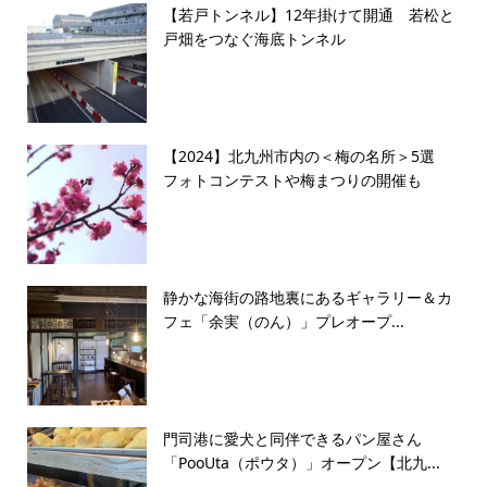
【若戸トンネル】12年掛けて開通 若松と
戸畑をつなぐ海底トンネル
【2024】北九州市内の＜梅の名所＞5選
フォトコンテストや梅まつりの開催も
静かな海街の路地裏にあるギャラリー＆カ
フェ「余実（のん）」プレオープ...
門司港に愛犬と同伴できるパン屋さん
「PooUta（ポウタ）」オープン【北九...