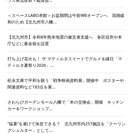
ウス座流星群＞鑑賞会...
＜スペースLABO本館＞お盆期間は午前9時オープンへ 混雑緩
和のため【北九州市八幡...
【北九州市】令和8年熊本地震の被災者支援へ 各区役所や本
庁などに募金箱を設置
打ち上げ花火も！ ザ マティルタスイートでグルメ＆縁日「マ
ティルタ夏祭り2026」...
松永文庫で平和を願う「戦争映画資料展」開催中 ポスターや
関連資料など183点を展...
さわらびガーデンモール八幡で「本の交換会」開催 キッチン
カー＆ワークショップ...
“猛暑”を避けて休息できる？ 北九州市内257施設を「クーリン
グシェルター」として...