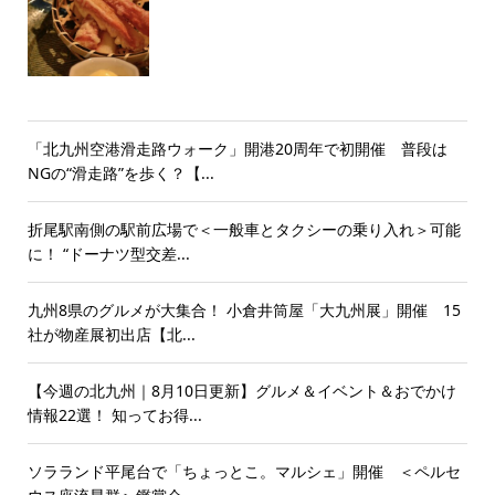
「北九州空港滑走路ウォーク」開港20周年で初開催 普段は
NGの“滑走路”を歩く？【...
折尾駅南側の駅前広場で＜一般車とタクシーの乗り入れ＞可能
に！ “ドーナツ型交差...
九州8県のグルメが大集合！ 小倉井筒屋「大九州展」開催 15
社が物産展初出店【北...
【今週の北九州｜8月10日更新】グルメ＆イベント＆おでかけ
情報22選！ 知ってお得...
ソラランド平尾台で「ちょっとこ。マルシェ」開催 ＜ペルセ