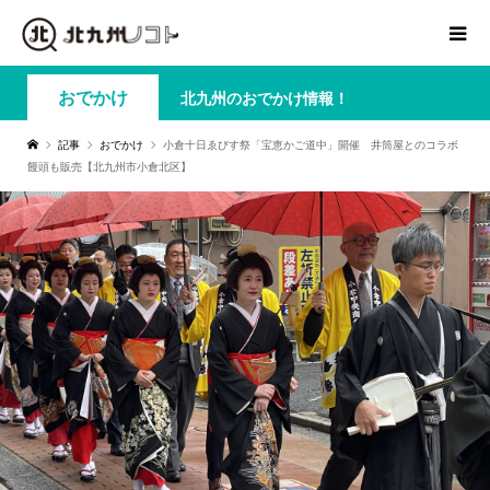
おでかけ
北九州のおでかけ情報！
記事
おでかけ
小倉十日ゑびす祭「宝恵かご道中」開催 井筒屋とのコラボ
饅頭も販売【北九州市小倉北区】