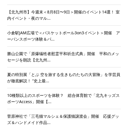
【北九州市】今週末＜8月8日〜9日＞開催のイベント14選！ 室
内イベント・夜のマル...
小倉駅JAM広場で＜バスケットボール3on3イベント＞開催 ア
ーバンスポーツ体験＆パ...
勝山公園で「原爆犠牲者慰霊平和祈念式典」開催 平和のメッ
セージを朗読【北九州...
夏の特別展「とぶ 空を旅する生きものたちの大冒険」を学芸員
が徹底解説！ “史上最...
10種類以上のスポーツを体験？ 総合体育館で「北九キッズス
ポーツAccess」開催【...
菅原神社で「三毛猫マルシェ＆保護猫譲渡会」開催 応援グッ
ズ＆ハンドメイド作品...