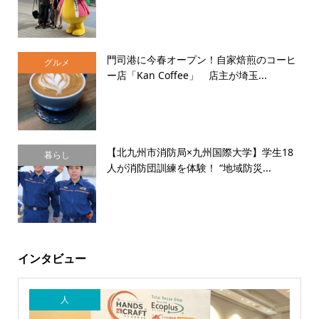
門司港に今春オープン！自家焙煎のコーヒ
グルメ
ー店「Kan Coffee」 店主が埼玉...
【北九州市消防局×九州国際大学】学生18
暮らし
人が消防団訓練を体験！ “地域防災...
インタビュー
人