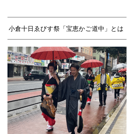
小倉十日ゑびす祭「宝恵かご道中」とは