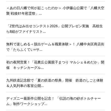
＜あの日八幡で何が起こったのか＞ 小伊藤山公園で「八幡大空
襲 戦後81年慰霊祭」...
「Z世代はみ出せコンテスト2026」公開プレゼン実施 高校生
ら8組がファイナリスト...
無料で楽しめる＜脱出ゲーム＆職業体験＞！ 八幡中央区商店街
で「たらふくてい×サ...
初の夜間営業！「花農丘公園親子まつり マルシェ＆めだか」開
催 キッチンカーグル...
九州鉄道記念館で「夏の鉄道の祭典」開催 鉄道のしごと体験
＆人気列車の客室公開...
ディズニー最新作公開を記念！ 「伝説の海の砂ボトルチャー
ム」制作ワークショップ...