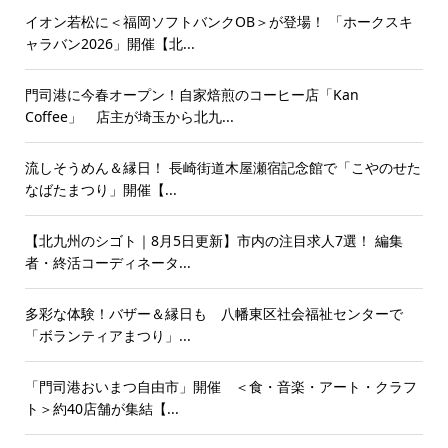
イオン若松に＜福岡ソフトバンクOB＞が登場！ 「ホークスキ
ャラバン2026」開催【北...
門司港に今春オープン！自家焙煎のコーヒー店「Kan
Coffee」 店主が埼玉から北九...
流しそうめん＆縁日！ 長崎街道木屋瀬宿記念館で「こやのせた
なばたまつり」開催【...
【北九州のシゴト｜8月5日更新】市内の注目求人7選！ 編集
者・終活コーディネータ...
多彩な体験！バザー＆縁日も 八幡東区社会福祉センターで
「ボランティアまつり」...
「門司港おいまつ自由市」開催 ＜食・音楽・アート・クラフ
ト＞約40店舗が集結【...