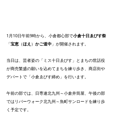
1月10日午前9時から、小倉都心部で
小倉十日ゑびす祭
「
宝恵
（
ほえ
）
かご道中
」が開催されます。
当日は、芸者姿の「ミス十日ゑびす」とまちの世話役
が商売繁盛の願いを込めてまちを練り歩き、商店街や
デパートで「小倉ゑびす締め」を行います。
午前の部では、日専連北九州～小倉井筒屋、午後の部
ではリバーウォーク北九州～魚町サンロードを練り歩
く予定です。