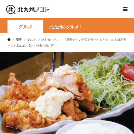
グルメ
北九州のグルメ！
記事
グルメ
絶対食べたい！ 「黒酢チキン南蛮定食たかもとや」の人気定食
ベスト3はコレ【北九州市小倉北区】