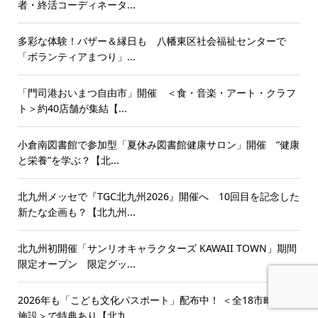
者・終活コーディネータ...
多彩な体験！バザー＆縁日も 八幡東区社会福祉センターで
「ボランティアまつり」...
「門司港おいまつ自由市」開催 ＜食・音楽・アート・クラフ
ト＞約40店舗が集結【...
小倉南図書館で参加型「夏休み図書館健康サロン」開催 “健康
と栄養”を学ぶ？【北...
北九州メッセで『TGC北九州2026』開催へ 10回目を記念した
新たな企画も？【北九州...
北九州初開催「サンリオキャラクターズ KAWAII TOWN」期間
限定オープン 限定グッ...
2026年も「こども文化パスポート」配布中！ ＜全18市町＆84
施設＞で特典あり【北九...