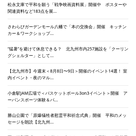
松永文庫で平和を願う「戦争映画資料展」開催中 ポスターや
関連資料など183点を展...
さわらびガーデンモール八幡で「本の交換会」開催 キッチン
カー＆ワークショップ...
“猛暑”を避けて休息できる？ 北九州市内257施設を「クーリン
グシェルター」として...
【北九州市】今週末＜8月8日〜9日＞開催のイベント14選！ 室
内イベント・夜のマル...
小倉駅JAM広場で＜バスケットボール3on3イベント＞開催 ア
ーバンスポーツ体験＆パ...
勝山公園で「原爆犠牲者慰霊平和祈念式典」開催 平和のメッ
セージを朗読【北九州...