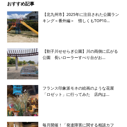
おすすめ記事
【北九州市】2025年に注目された公園ラン
キング＜番外編＞ 惜しくもTOP10...
【割子川せせらぎ公園】川の両側に広がる
公園 長いローラーすべり台がお...
フランス印象派モネの絵画のような花屋
「ロゼット」に行ってみた 店内は...
毎月開催！「発達障害に関する相談カフ