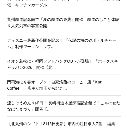
催 キッチンカーグル...
九州鉄道記念館で「夏の鉄道の祭典」開催 鉄道のしごと体験
＆人気列車の客室公開...
ディズニー最新作公開を記念！ 「伝説の海の砂ボトルチャー
ム」制作ワークショップ...
イオン若松に＜福岡ソフトバンクOB＞が登場！ 「ホークスキ
ャラバン2026」開催【北...
門司港に今春オープン！自家焙煎のコーヒー店「Kan
Coffee」 店主が埼玉から北九...
流しそうめん＆縁日！ 長崎街道木屋瀬宿記念館で「こやのせた
なばたまつり」開催【...
【北九州のシゴト｜8月5日更新】市内の注目求人7選！ 編集