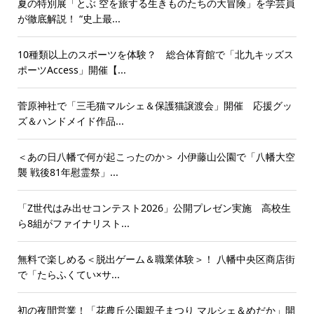
夏の特別展「とぶ 空を旅する生きものたちの大冒険」を学芸員
が徹底解説！ “史上最...
10種類以上のスポーツを体験？ 総合体育館で「北九キッズス
ポーツAccess」開催【...
菅原神社で「三毛猫マルシェ＆保護猫譲渡会」開催 応援グッ
ズ＆ハンドメイド作品...
＜あの日八幡で何が起こったのか＞ 小伊藤山公園で「八幡大空
襲 戦後81年慰霊祭」...
「Z世代はみ出せコンテスト2026」公開プレゼン実施 高校生
ら8組がファイナリスト...
無料で楽しめる＜脱出ゲーム＆職業体験＞！ 八幡中央区商店街
で「たらふくてい×サ...
初の夜間営業！「花農丘公園親子まつり マルシェ＆めだか」開