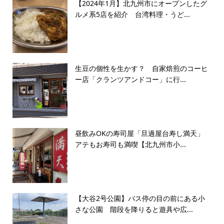
【2024年1月】北九州市にオープンしたグ
ルメ系5店を紹介 台湾料理・うど...
生豆の個性を生かす？ 自家焙煎のコーヒ
ー店「クランツアンドコー」に行...
昼飲みOKの寿司屋「旦過屋台寿し満天」
アテもお寿司も満喫【北九州市小...
【大谷2号公園】バス停の目の前にある小
さな公園 階段を降りると遊具や広...