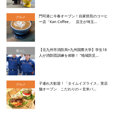
門司港に今春オープン！自家焙煎のコーヒ
グルメ
ー店「Kan Coffee」 店主が埼玉...
【北九州市消防局×九州国際大学】学生18
暮らし
人が消防団訓練を体験！ “地域防災...
子連れ大歓迎！「タイムイズライス」実店
グルメ
舗オープン こだわりの＜玄米バ...