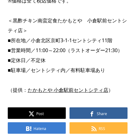
※価格は全て税込価格です。
＜黒酢チキン南蛮定食たかもとや 小倉駅前セントシ
ティ店＞
■所在地／小倉北区京町3‐1‐1セントシティ11階
■営業時間／11:00～22:00（ラストオーダー21:30）
■定休日／不定休
■駐車場／セントシティ内／有料駐車場あり
（提供：
たかもとや 小倉駅前セントシティ店
）
Post
Share
Hatena
RSS