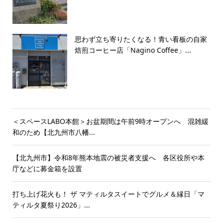
思わず立ち寄りたくなる！青い看板の自家
焙煎コーヒー店「Nagino Coffee」...
＜スペースLABO本館＞お盆期間は午前9時オープンへ 混雑緩
和のため【北九州市八幡...
【北九州市】令和8年熊本地震の被災者支援へ 各区役所や本
庁などに募金箱を設置
打ち上げ花火も！ ザ マティルタスイートでグルメ＆縁日「マ
ティルタ夏祭り2026」...