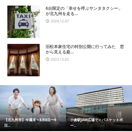
6台限定の「幸せを呼ぶサンタタクシー」
が北九州を走る...
2024.12.07
旧松本家住宅の特別公開に行ってみた 窓
から見える庭...
2023.12.02
【北九州市】今週末＜8月8日〜9
小倉駅JAM広場で＜バスケットボ
日...
ー...